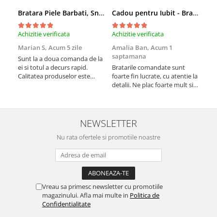
TIPURI
Bratara Piele Barbati, Snur Impletit si Inox Negru Cromat
Cadou pentru Iubit - Bratara din Piele si Argint - mesaj Cu tine
Bratari din Piele
Bratari din Margele de Portelan
Achizitie verificata
Achizitie verificata
Achi
Bratari din Pietre Semipretioase
Marian S,
Acum 5 zile
Amalia Ban,
Acum 1
Ale
Bratari Zodii cu Dichis
saptamana
sap
Sunt la a doua comanda de la
Semipretioase
ei si totul a decurs rapid.
Bratarile comandate sunt
Vă 
Calitatea produselor este
foarte fin lucrate, cu atentie la
Pro
Bratari pentru Aromaterapie
peste medie. Recomand!
detalii. Ne plac foarte mult si
am 
Bratari cu Perle Naturale
le purtam tot timpul.
NEWSLETTER
Nu rata ofertele si promotiile noastre
Vreau sa primesc newsletter cu promotiile
magazinului. Afla mai multe in
Politica de
Confidentialitate