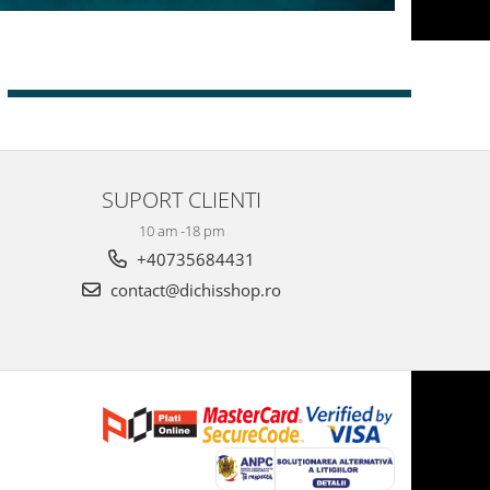
SUPORT CLIENTI
10 am -18 pm
+40735684431
contact@dichisshop.ro