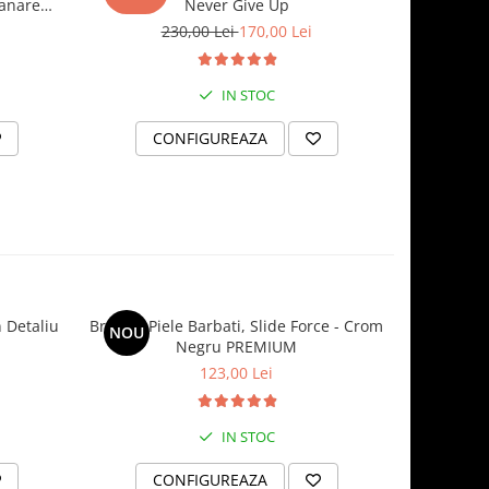
manare
Never Give Up
P
230,00 Lei
170,00 Lei
148
IN STOC
CONFIGUREAZA
C
 Detaliu
Bratara Piele Barbati, Slide Force - Crom
Set Bre
NOU
NOU
Negru PREMIUM
INIM
123,00 Lei
IN STOC
CONFIGUREAZA
C