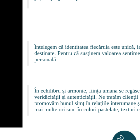
Înțelegem că identitatea fiecăruia este unică, i
destinate. Pentru că susținem valoarea sentime
personală
În echilibru și armonie, ființa umana se regăs
veridicității și autenticității. Ne tratăm clienț
promovăm bunul simț în relațiile interumane și
mai multe ori sunt în culori pastelate, texturi 