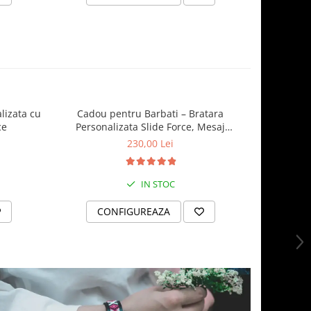
lizata cu
Cadou pentru Barbati – Bratara
Brățară „
ce
Personalizata Slide Force, Mesaj
Feti
Aniversare
230,00 Lei
IN STOC
CONFIGUREAZA
C