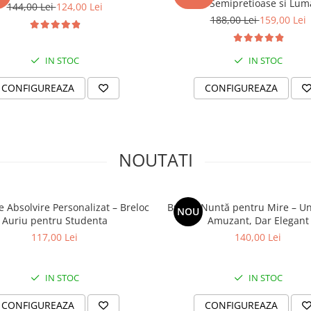
Pietre Semipretioase si Lu
144,00 Lei
124,00 Lei
Parfumata
188,00 Lei
159,00 Lei
IN STOC
IN STOC
CONFIGUREAZA
CONFIGUREAZA
NOUTATI
 Absolvire Personalizat – Breloc
Butoni Nuntă pentru Mire – Un
NOU
Auriu pentru Studenta
Amuzant, Dar Elegant
117,00 Lei
140,00 Lei
IN STOC
IN STOC
CONFIGUREAZA
CONFIGUREAZA