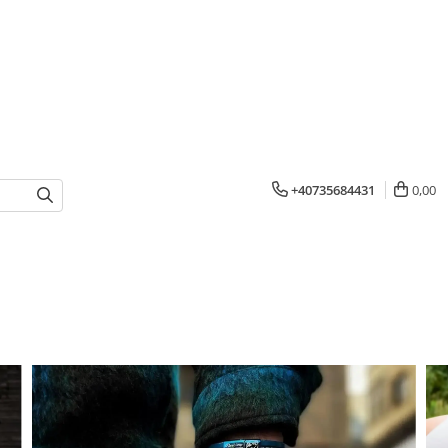
+40735684431
0,00