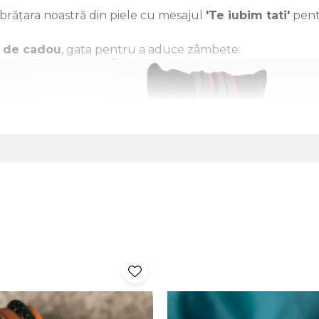
 brățara noastră din piele cu mesajul
'Te iubim tati'
pent
ă de cadou
, gata pentru a aduce zâmbete: