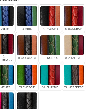
. DENIM
3. ABIS
4. PASIUNE
5. BOURBON
7.
8. CIOCOLATA
9. FRUNZIS
10. VITALITATE
RTISOARA
. MENTA
13. ENERGIE
14. EUFORIE
15. INCREDERE