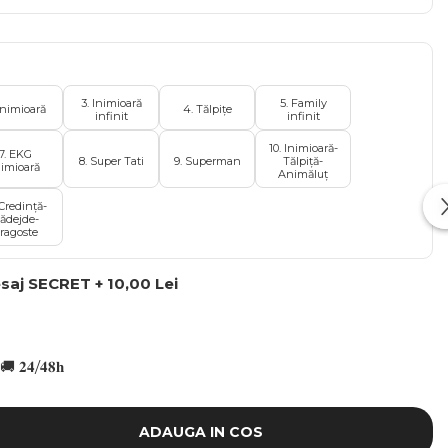
3. Inimioară
5. Family
Inimioară
4. Tălpițe
infinit
infinit
10. Inimioară-
7. EKG
8. Super Tati
9. Superman
Tălpiță-
nimioară
Animăluț
 Credință-
ădejde-
ragoste
aj SECRET + 10,00 Lei
🚚 𝟐𝟒/𝟒𝟖𝐡
ADAUGA IN COS