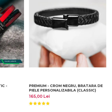
u al persoanei dragi. Daca doresti o bratara mai
e incheietura:
IC -
PREMIUM - CROM NEGRU, BRATARA DE
PIELE PERSONALIZABILA (CLASSIC)
165,00 Lei