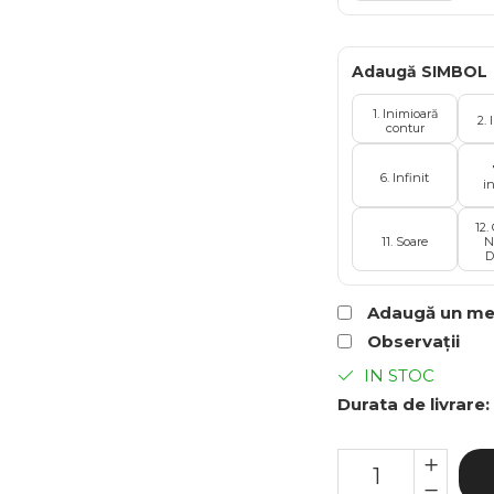
Adaugă SIMBOL
1. Inimioară
2. 
contur
6. Infinit
i
12.
11. Soare
N
D
Adaugă un mes
Observații
IN STOC
Durata de livrare: