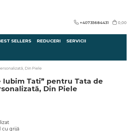
+40735684431
0,00
BEST SELLERS
REDUCERI
SERVICII
ersonalizată, Din Piele
e Iubim Tati” pentru Tata de
rsonalizată, Din Piele
izat
 cu grijă