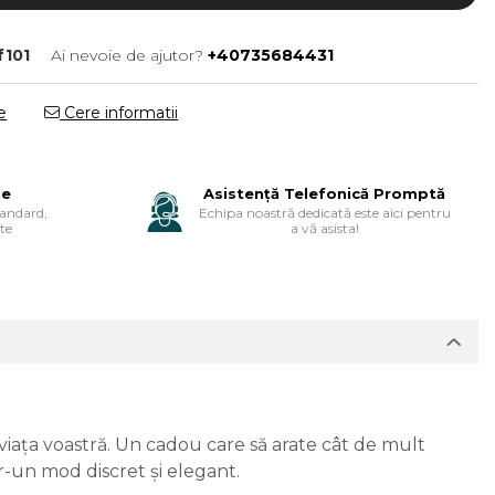
f101
Ai nevoie de ajutor?
+40735684431
e
Cere informatii
le
Asistență Telefonică Promptă
tandard,
Echipa noastră dedicată este aici pentru
te
a vă asista!
n viața voastră. Un cadou care să arate cât de mult
r-un mod discret și elegant.