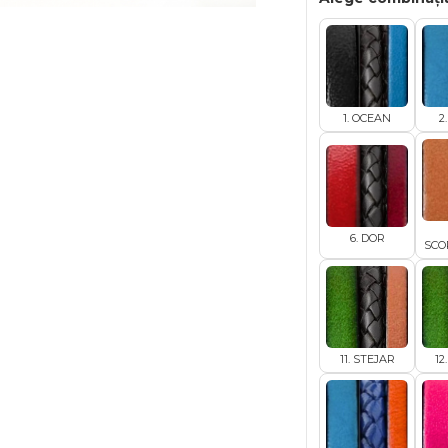
1. OCEAN
2
6. DOR
SCO
11. STEJAR
12