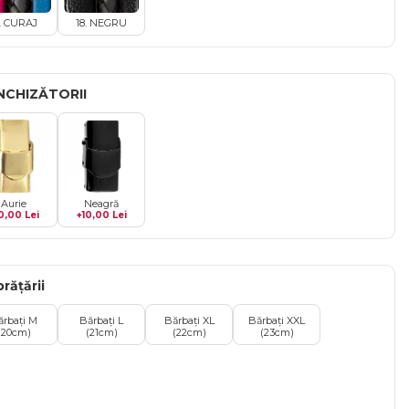
7. CURAJ
18. NEGRU
ÎNCHIZĂTORII
Aurie
Neagră
0,00 Lei
+10,00 Lei
rățării
ărbați M
Bărbați L
Bărbați XL
Bărbați XXL
(20cm)
(21cm)
(22cm)
(23cm)