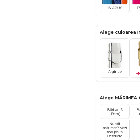
16. APUS
1
Alege culoarea 
Argintie
+1
Alege MĂRIMEA b
Bărbați S
B
(19cm)
Nu știi
mărimea? Vezi
mai jos în
Descriere