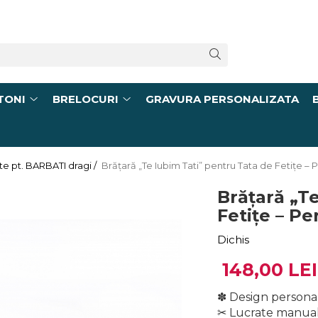
TONI
BRELOCURI
GRAVURA PERSONALIZATA
te pt. BARBATI dragi /
Brățară „Te Iubim Tati” pentru Tata de Fetițe – P
Brățară „T
Fetițe – Pe
Dichis
148,00 LEI
✽ Design personal
✂︎ Lucrate manual