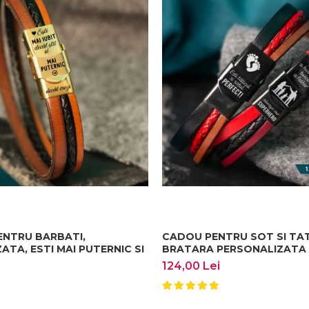
țară adaugă un accent subtil și remarcabil stilului tău sa
a-wrap care este mai lunga si se infasoara de doua ori p
ENTRU BARBATI,
CADOU PENTRU SOT SI TAT
ATA, ESTI MAI PUTERNIC SI
BRATARA PERSONALIZATA
124,00 Lei