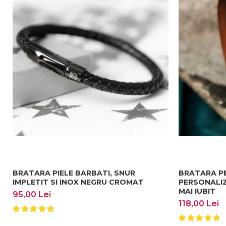
Dimensiuni:
Cu o lățime de 1 cm și o grosime de 0,3 cm, această bră
voluminoasa, poti opta pentru modelul de bratara dubl
BRATARA PIELE BARBATI, SNUR
BRATARA P
IMPLETIT SI INOX NEGRU CROMAT
PERSONALIZ
MAI IUBIT
95,00 Lei
118,00 Lei