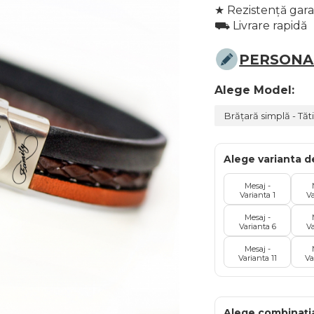
★ Rezistență gar
⛟ Livrare rapidă
PERSONAL
Alege Model
:
Alege varianta 
Mesaj -
Varianta 1
Va
Mesaj -
Varianta 6
Va
Mesaj -
Varianta 11
Va
Alege combinația