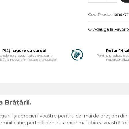
Cod Produs:
bns-tf
Adauga la Favorit
Plăți sigure cu cardul
Retur 14 zi
ncrederea și securitatea dvs. sunt
Pentru produsele s
itățile noastre în fiecare tranzacție!
nepersonaliza
 Brățării.
cțiunii și aprecierii voastre pentru cel mai de preț om di
mnificație, perfect pentru a exprima iubirea voastră înt