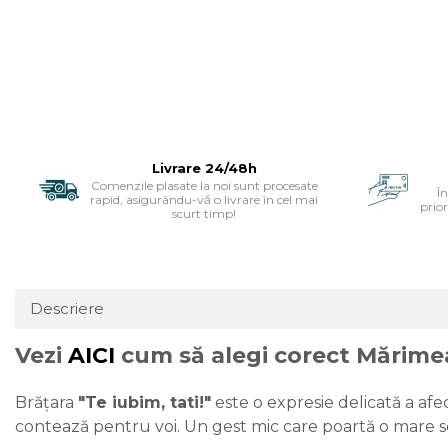
Livrare 24/48h
Comenzile plasate la noi sunt procesate
Î
rapid, asigurându-vă o livrare în cel mai
prior
scurt timp!
Descriere
Vezi
AICI
cum să alegi corect Mărimea
Brățara
"Te iubim, tati!"
este o expresie delicată a afe
contează pentru voi. Un gest mic care poartă o mare se