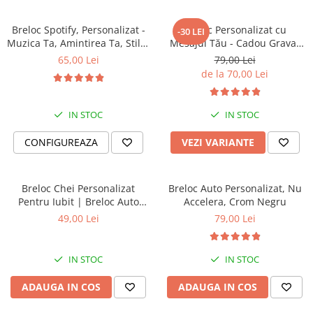
TIPURI
Bratari din Piele
Breloc Spotify, Personalizat -
Breloc Personalizat cu
-30 LEI
Bratari din Margele de Portelan
Muzica Ta, Amintirea Ta, Stilul
Mesajul Tău - Cadou Gravat
Tau
Text / Nume - Inox Premium -
65,00 Lei
79,00 Lei
Bratari din Pietre Semipretioase
Cutie Inclusă
de la 70,00 Lei
Bratari Zodii cu Dichis
Semipretioase
Bratari pentru Aromaterapie
IN STOC
IN STOC
Bratari cu Perle Naturale
CONFIGUREAZA
VEZI VARIANTE
Breloc Chei Personalizat
Breloc Auto Personalizat, Nu
Pentru Iubit | Breloc Auto
Accelera, Crom Negru
Mesaj “Ai grija cum conduci” |
49,00 Lei
79,00 Lei
Cadou Pentru El | Dichis
IN STOC
IN STOC
ADAUGA IN COS
ADAUGA IN COS