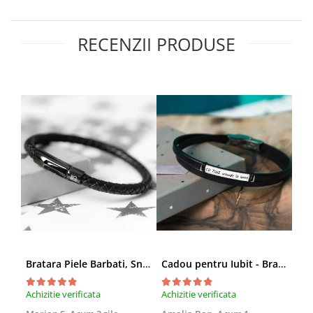
RECENZII PRODUSE
Bratara Piele Barbati, Snur Impletit si Inox Negru Cromat
Cadou pentru Iubit - Bratara din Piele si Argint - mesaj Cu tine
Achizitie verificata
Achizitie verificata
Achi