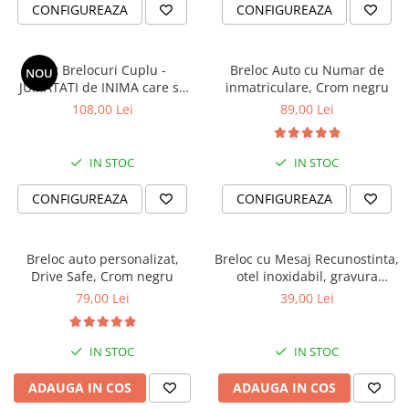
CONFIGUREAZA
CONFIGUREAZA
Cadouri Prieteni
PERSONALIZATE
Cadouri Amuzante
Bratari cu Nume
Cadouri de Casa Noua
Bratari cu Initiale
Set Brelocuri Cuplu -
Breloc Auto cu Numar de
NOU
JUMATATI de INIMA care se
inmatriculare, Crom negru
Bratari cu Mesaje Motivationale
Seturi Cadou
completeaza
108,00 Lei
89,00 Lei
Bratari Personalizate pt. BARBATI
Banut Mot
dragi
Bratari Personalizate FEMEI iubite
IN STOC
IN STOC
Bratari Personalizate pt CUPLURI
CONFIGUREAZA
CONFIGUREAZA
indragite
Bratari Personalizate pt COPII
nazdravani
Breloc auto personalizat,
Breloc cu Mesaj Recunostinta,
PENTRU
Drive Safe, Crom negru
otel inoxidabil, gravura
Bratara pentru Mama
personalizata
79,00 Lei
39,00 Lei
Bratara Te Iubim Tati
Bratari Baieti
IN STOC
IN STOC
Bratari Fete
ADAUGA IN COS
ADAUGA IN COS
Bratari Bff