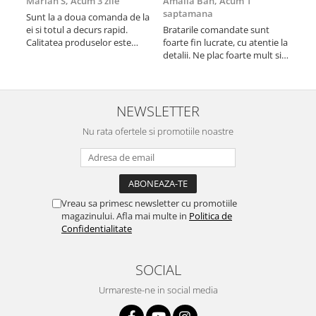
Marian S,
Acum 3 zile
Amalia Ban,
Acum 1
Ale
saptamana
sap
Sunt la a doua comanda de la
ei si totul a decurs rapid.
Bratarile comandate sunt
Vă 
Calitatea produselor este
foarte fin lucrate, cu atentie la
Pro
peste medie. Recomand!
detalii. Ne plac foarte mult si
am 
le purtam tot timpul.
NEWSLETTER
Nu rata ofertele si promotiile noastre
Vreau sa primesc newsletter cu promotiile
magazinului. Afla mai multe in
Politica de
Confidentialitate
SOCIAL
Urmareste-ne in social media