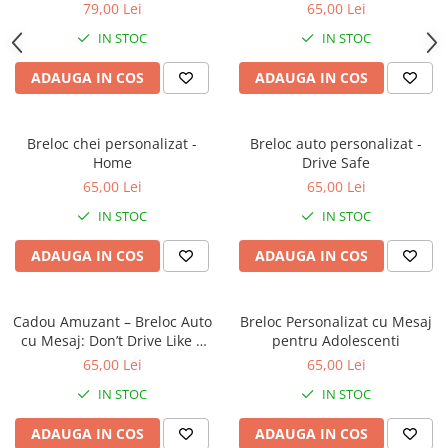
Negru
79,00 Lei
65,00 Lei
IN STOC
IN STOC
ADAUGA IN COS
ADAUGA IN COS
Breloc chei personalizat -
Breloc auto personalizat -
Home
Drive Safe
65,00 Lei
65,00 Lei
IN STOC
IN STOC
ADAUGA IN COS
ADAUGA IN COS
Cadou Amuzant – Breloc Auto
Breloc Personalizat cu Mesaj
cu Mesaj: Don’t Drive Like a
pentru Adolescenti
Psychopath
65,00 Lei
65,00 Lei
IN STOC
IN STOC
ADAUGA IN COS
ADAUGA IN COS