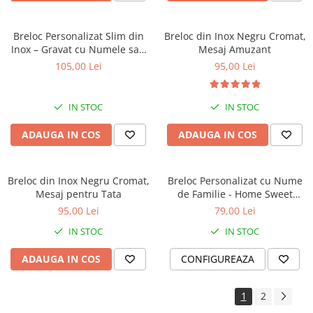
Breloc Personalizat Slim din
Breloc din Inox Negru Cromat,
Inox – Gravat cu Numele sau
Mesaj Amuzant
Mesajul Tău
105,00 Lei
95,00 Lei
IN STOC
IN STOC
ADAUGA IN COS
ADAUGA IN COS
Breloc din Inox Negru Cromat,
Breloc Personalizat cu Nume
Mesaj pentru Tata
de Familie - Home Sweet
Home - Negru
95,00 Lei
79,00 Lei
IN STOC
IN STOC
ADAUGA IN COS
CONFIGUREAZA
1
2