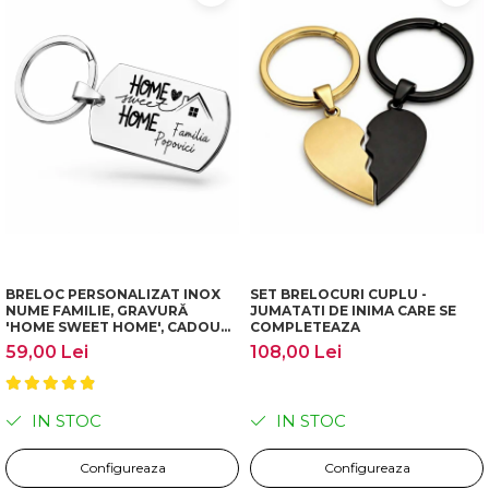
Bratari Baieti
Bratari Fete
Bratari Bff
TIPURI
Bratari din Piele
Bratari din Margele de Portelan
Bratari din Pietre Semipretioase
Bratari Zodii cu Dichis
Semipretioase
Bratari pentru Aromaterapie
BRELOC PERSONALIZAT INOX
SET BRELOCURI CUPLU -
Bratari cu Perle Naturale
NUME FAMILIE, GRAVURĂ
JUMATATI DE INIMA CARE SE
'HOME SWEET HOME', CADOU
COMPLETEAZA
CASĂ NOUĂ
59,00 Lei
108,00 Lei
IN STOC
IN STOC
Configureaza
Configureaza