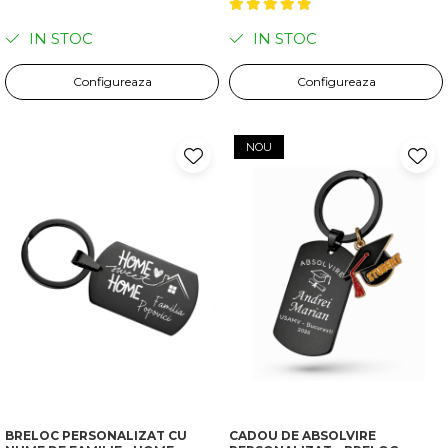
IN STOC
IN STOC
Configureaza
Configureaza
NOU
BRELOC PERSONALIZAT CU
CADOU DE ABSOLVIRE