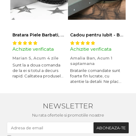
Bratara Piele Barbati, Snur Impletit si Inox Negru Cromat
Cadou pentru Iubit - Bratara din Piele si Argint - mesaj Cu tine
Achizitie verificata
Achizitie verificata
Ach
Marian S,
Acum 4 zile
Amalia Ban,
Acum 1
Ale
saptamana
Acu
Sunt la a doua comanda
de la ei si totul a decurs
Bratarile comandate sunt
Vă 
rapid. Calitatea produselor
foarte fin lucrate, cu
Pro
este peste medie.
atentie la detalii. Ne plac
mi-a
Recomand!
foarte mult si le purtam tot
timpul.
NEWSLETTER
Nu rata ofertele si promotiile noastre