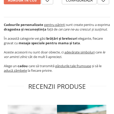
ADAUGA IN COS
CONFIGUREAZA
Cadourile personalizate
pentru părinți
sunt create pentru a exprima
dragostea și recunoștința
față de
cei care ne-au crescut și susținut
.
În această categorie vei găsi
brățări și brelocuri
elegante, fiecare
gravat cu
mesaje speciale pentru mama și tata
.
Aceste accesorii nu sunt doar obiecte, ci
adevărate simboluri
care
le
vor aminti zilnic
cât de mult îi apreciezi.
Alege un
cadou
care să transmită
gândurile tale frumoase
și să le
aducă zâmbete
la fiecare privire.
RECENZII PRODUSE