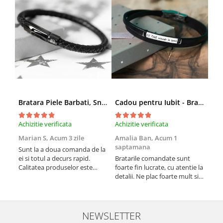
Bratara Piele Barbati, Snur Impletit si Inox Negru Cromat
Cadou pentru Iubit - Bratara din Piele si Argint - mesaj Cu tine
Achizitie verificata
Achizitie verificata
Achi
Marian S,
Acum 3 zile
Amalia Ban,
Acum 1
Ale
saptamana
sap
Sunt la a doua comanda de la
ei si totul a decurs rapid.
Bratarile comandate sunt
Vă 
Calitatea produselor este
foarte fin lucrate, cu atentie la
Pro
peste medie. Recomand!
detalii. Ne plac foarte mult si
am 
le purtam tot timpul.
NEWSLETTER