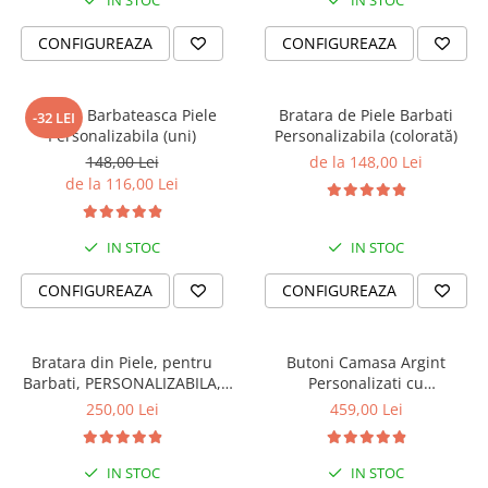
IN STOC
IN STOC
Cadouri Prieteni
PERSONALIZATE
CONFIGUREAZA
CONFIGUREAZA
Cadouri Amuzante
Bratari cu Nume
Cadouri de Casa Noua
Bratari cu Initiale
Bratari cu Mesaje Motivationale
Seturi Cadou
Bratara Barbateasca Piele
Bratara de Piele Barbati
-32 LEI
Personalizabila (uni)
Personalizabila (colorată)
Bratari Personalizate pt. BARBATI
Banut Mot
dragi
148,00 Lei
de la 148,00 Lei
de la 116,00 Lei
Bratari Personalizate FEMEI iubite
Bratari Personalizate pt CUPLURI
indragite
IN STOC
IN STOC
Bratari Personalizate pt COPII
nazdravani
CONFIGUREAZA
CONFIGUREAZA
PENTRU
Bratara pentru Mama
Bratara din Piele, pentru
Butoni Camasa Argint
Bratara Te Iubim Tati
Barbati, PERSONALIZABILA,
Personalizati cu
Slide Force (casual)
Initiale/Mesaj/Simbol
Bratari Baieti
250,00 Lei
459,00 Lei
Bratari Fete
Bratari Bff
IN STOC
IN STOC