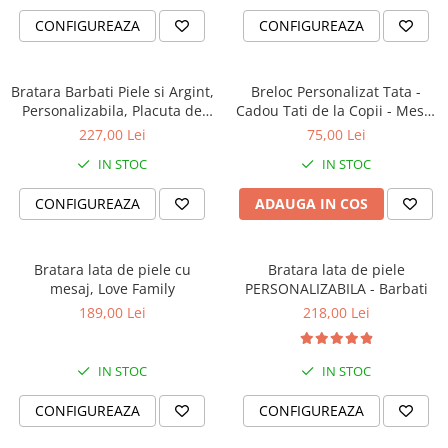
TIPURI
CONFIGUREAZA
CONFIGUREAZA
Bratari din Piele
Bratari din Margele de Portelan
Bratari din Pietre Semipretioase
Bratara Barbati Piele si Argint,
Breloc Personalizat Tata -
Personalizabila, Placuta de
Cadou Tati de la Copii - Mesaj
Bratari Zodii cu Dichis
Argint 925 Gravata
Emoționant - Inox Bară - Cutie
Semipretioase
227,00 Lei
75,00 Lei
Inclusă
Bratari pentru Aromaterapie
IN STOC
IN STOC
Bratari cu Perle Naturale
CONFIGUREAZA
ADAUGA IN COS
Bratara lata de piele cu
Bratara lata de piele
mesaj, Love Family
PERSONALIZABILA - Barbati
189,00 Lei
218,00 Lei
IN STOC
IN STOC
CONFIGUREAZA
CONFIGUREAZA