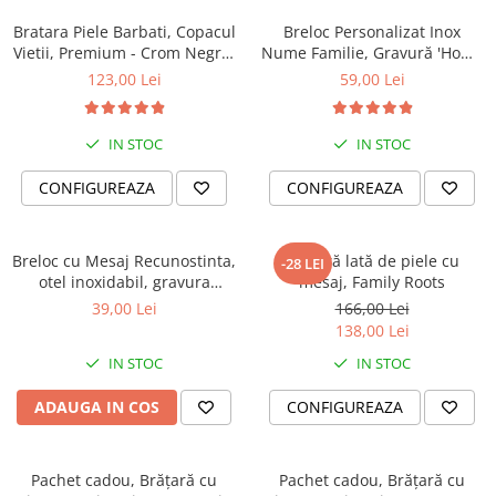
Bratara Piele Barbati, Copacul
Breloc Personalizat Inox
Vietii, Premium - Crom Negru,
Nume Familie, Gravură 'Home
(classic)
Sweet Home', Cadou Casă
123,00 Lei
59,00 Lei
Nouă
IN STOC
IN STOC
CONFIGUREAZA
CONFIGUREAZA
Breloc cu Mesaj Recunostinta,
Brățară lată de piele cu
-28 LEI
otel inoxidabil, gravura
mesaj, Family Roots
personalizata
39,00 Lei
166,00 Lei
138,00 Lei
IN STOC
IN STOC
ADAUGA IN COS
CONFIGUREAZA
Pachet cadou, Brățară cu
Pachet cadou, Brățară cu