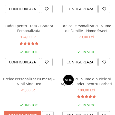
CONFIGUREAZA
CONFIGUREAZA
Cadou pentru Tata - Bratara
Breloc Personalizat cu Nume
Personalizata
de Familie - Home Sweet
Home - Negru
124,00 Lei
79,00 Lei
IN STOC
IN STOC
CONFIGUREAZA
CONFIGUREAZA
Breloc Personalizat cu mesaj -
Bratara cu Nume din Piele si
NOU
Nihil Sine Deo
Argint - Cadou pentru Barbati
49,00 Lei
188,00 Lei
IN STOC
IN STOC