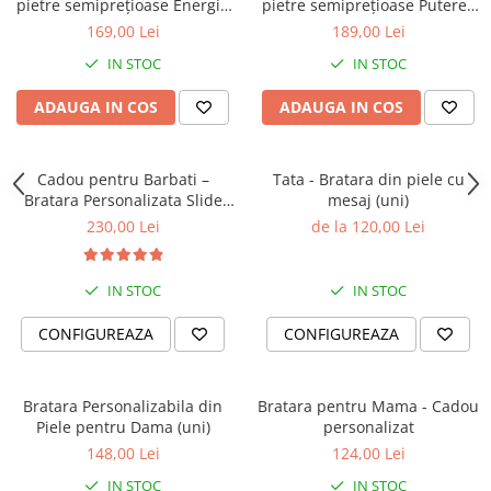
pietre semiprețioase Energia
pietre semiprețioase Puterea
Inimii și Lumânare parfumată
Minții și Lumânare parfumată
169,00 Lei
189,00 Lei
Bujor de catifea și lemn de
cu lemn de stejar
IN STOC
IN STOC
agar
ADAUGA IN COS
ADAUGA IN COS
Cadou pentru Barbati –
Tata - Bratara din piele cu
Bratara Personalizata Slide
mesaj (uni)
Force, Mesaj Aniversare
230,00 Lei
de la 120,00 Lei
IN STOC
IN STOC
CONFIGUREAZA
CONFIGUREAZA
Bratara Personalizabila din
Bratara pentru Mama - Cadou
Piele pentru Dama (uni)
personalizat
148,00 Lei
124,00 Lei
IN STOC
IN STOC