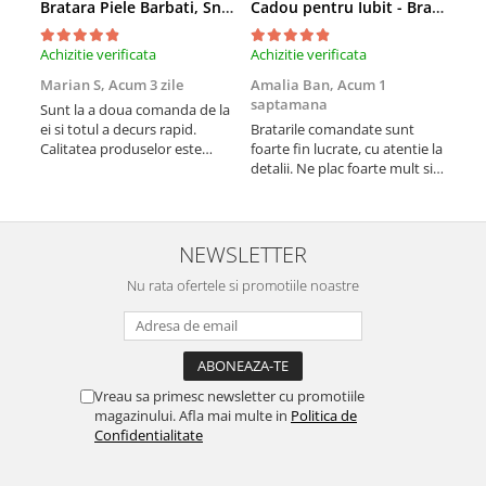
TIPURI
Bratara Piele Barbati, Snur Impletit si Inox Negru Cromat
Cadou pentru Iubit - Bratara din Piele si Argint - mesaj Cu tine
Bratari din Piele
Achizitie verificata
Achizitie verificata
Achi
Bratari din Margele de Portelan
Marian S,
Acum 3 zile
Amalia Ban,
Acum 1
Ale
Bratari din Pietre Semipretioase
saptamana
sap
Sunt la a doua comanda de la
Bratari Zodii cu Dichis
ei si totul a decurs rapid.
Bratarile comandate sunt
Vă 
Semipretioase
Calitatea produselor este
foarte fin lucrate, cu atentie la
Pro
peste medie. Recomand!
detalii. Ne plac foarte mult si
am 
Bratari pentru Aromaterapie
le purtam tot timpul.
Bratari cu Perle Naturale
NEWSLETTER
Nu rata ofertele si promotiile noastre
Vreau sa primesc newsletter cu promotiile
magazinului. Afla mai multe in
Politica de
Confidentialitate