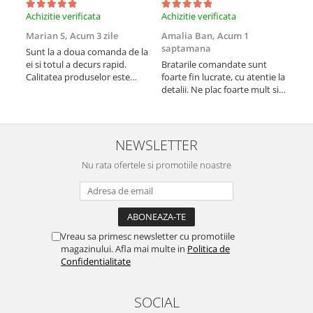
Achizitie verificata
Achizitie verificata
Achi
Marian S,
Acum 3 zile
Amalia Ban,
Acum 1
Ale
saptamana
sap
Sunt la a doua comanda de la
ei si totul a decurs rapid.
Bratarile comandate sunt
Vă 
Calitatea produselor este
foarte fin lucrate, cu atentie la
Pro
peste medie. Recomand!
detalii. Ne plac foarte mult si
am 
le purtam tot timpul.
NEWSLETTER
Nu rata ofertele si promotiile noastre
Vreau sa primesc newsletter cu promotiile
magazinului. Afla mai multe in
Politica de
Confidentialitate
SOCIAL