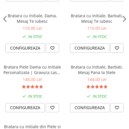
Bratara cu Initiale, Dama,
Bratara cu Initiale, Barbati,
Mesaj Te iubesc
Mesaj Te iubesc
110,00 Lei
110,00 Lei
IN STOC
IN STOC
CONFIGUREAZA
CONFIGUREAZA
Bratara Piele Dama cu Initiale
Bratara cu Initiale, Barbati,
Personalizata | Gravura Laser
Mesaj Pana la Stele
Mesaj “Pana la stele si inapoi”
144,00 Lei
144,00 Lei
| Bratara cu Mesaj Cadou
Pentru Ea | Dichis
IN STOC
IN STOC
CONFIGUREAZA
CONFIGUREAZA
Bratara cu Initiale din Piele si