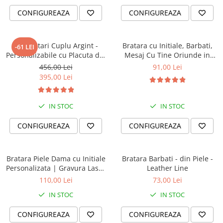
TIPURI
CONFIGUREAZA
CONFIGUREAZA
Bratari din Piele
Bratari din Margele de Portelan
Bratari din Pietre Semipretioase
Set Bratari Cuplu Argint -
Bratara cu Initiale, Barbati,
-61 LEI
Personalizabile cu Placuta din
Mesaj Cu Tine Oriunde in
Bratari Zodii cu Dichis
Argint
Lume
Semipretioase
456,00 Lei
91,00 Lei
395,00 Lei
Bratari pentru Aromaterapie
Bratari cu Perle Naturale
IN STOC
IN STOC
CONFIGUREAZA
CONFIGUREAZA
Bratara Piele Dama cu Initiale
Bratara Barbati - din Piele -
Personalizata | Gravura Laser
Leather Line
Mesaj “Cu tine oriunde in
110,00 Lei
73,00 Lei
lume” | Bratara cu Mesaj
IN STOC
IN STOC
Cadou Pentru Ea | Dichis
CONFIGUREAZA
CONFIGUREAZA