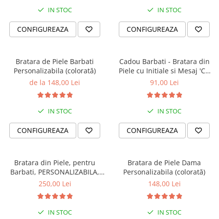
Cadouri Prieteni
PERSONALIZATE
IN STOC
IN STOC
Cadouri Amuzante
Bratari cu Nume
CONFIGUREAZA
CONFIGUREAZA
Cadouri de Casa Noua
Bratari cu Initiale
Bratari cu Mesaje Motivationale
Seturi Cadou
Bratara de Piele Barbati
Cadou Barbati - Bratara din
Bratari Personalizate pt. BARBATI
Banut Mot
Personalizabila (colorată)
Piele cu Initiale si Mesaj 'Cu
dragi
Tine Oriunde în Lume'
de la 148,00 Lei
91,00 Lei
Bratari Personalizate FEMEI iubite
Bratari Personalizate pt CUPLURI
indragite
IN STOC
IN STOC
Bratari Personalizate pt COPII
nazdravani
CONFIGUREAZA
CONFIGUREAZA
PENTRU
Bratara pentru Mama
Bratara din Piele, pentru
Bratara de Piele Dama
Bratara Te Iubim Tati
Barbati, PERSONALIZABILA,
Personalizabila (colorată)
Slide Force (casual)
Bratari Baieti
250,00 Lei
148,00 Lei
Bratari Fete
Bratari Bff
IN STOC
IN STOC