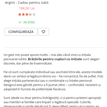
Argint - Cadou pentru Iubit
188,00 Lei
IN STOC
CONFIGUREAZA
Un gest mic poate spune multe – mai ales când vine cu inițiala
persoanei iubite.
Brățările pentru cupluri cu inițiale
sunt alegeri
discrete, dar pline de însemnătate.
Fie că sunt cumpărate individual sau asortate între ele, aceste modele
devin un simbol al legăturii dintre voi – fie romantică, fie de suflet. Poți
alege inițiala partenerului sau o combinație cu înțeles personal.
Designul este gândit pentru a fi purtat zilnic – confortabil, rezistent și
adaptabil în funcție de preferințele fiecăruia.
Sunt ideale nu doar pentru îndrăgostiți, ci și pentru prieteni apropiați
sau membri ai familiei care împart o legătură specială. Culorile,
dimensiunile și micile detalii pot fi alese diferit pentru el și pentru ea,