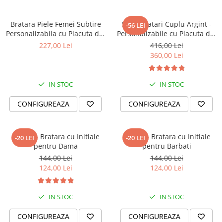
Bratara Piele Femei Subtire
Set 2 Bratari Cuplu Argint -
-56 LEI
Personalizabila cu Placuta din
Personalizabile cu Placuta din
Argint
Argint
227,00 Lei
416,00 Lei
360,00 Lei
IN STOC
IN STOC
CONFIGUREAZA
CONFIGUREAZA
LOVED - Bratara cu Initiale
LOVED - Bratara cu Initiale
-20 LEI
-20 LEI
pentru Dama
pentru Barbati
144,00 Lei
144,00 Lei
124,00 Lei
124,00 Lei
IN STOC
IN STOC
CONFIGUREAZA
CONFIGUREAZA