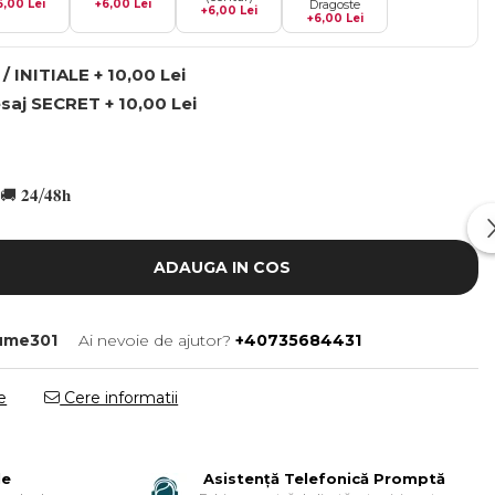
6,00 Lei
+6,00 Lei
Dragoste
+6,00 Lei
+6,00 Lei
 INITIALE + 10,00 Lei
aj SECRET + 10,00 Lei
🚚 𝟐𝟒/𝟒𝟖𝐡
ADAUGA IN COS
ume301
Ai nevoie de ajutor?
+40735684431
e
Cere informatii
le
Asistență Telefonică Promptă