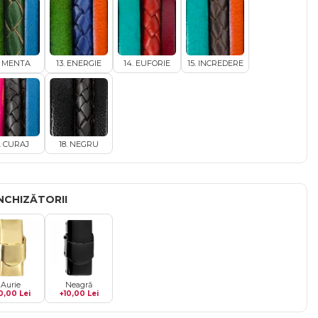
. MENTA
13. ENERGIE
14. EUFORIE
15. INCREDERE
7. CURAJ
18. NEGRU
ÎNCHIZĂTORII
Aurie
Neagră
0,00 Lei
+10,00 Lei