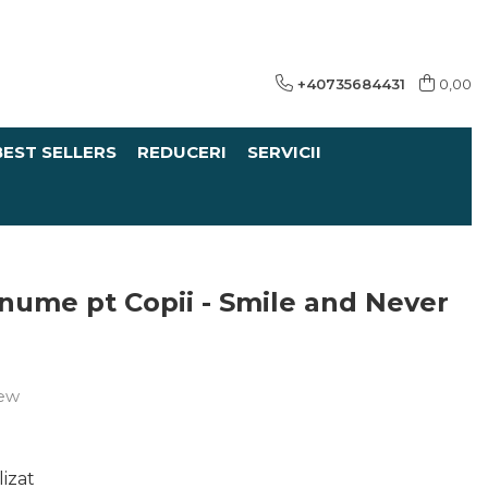
+40735684431
0,00
BEST SELLERS
REDUCERI
SERVICII
 nume pt Copii - Smile and Never
iew
izat