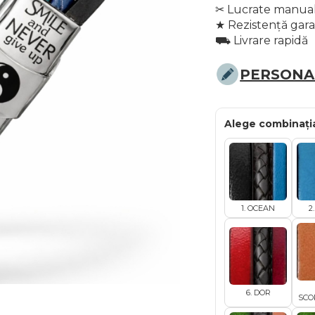
✂︎ Lucrate manual
★ Rezistență gar
⛟ Livrare rapidă
PERSONAL
Alege combinația
1. OCEAN
2
6. DOR
SCO