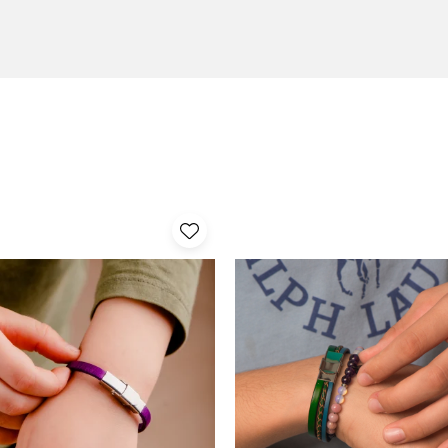
țel inoxidabil argintiu, auriu și negru cromat, adaptându-se stilului și pr
 permite ajustarea brățării pentru a se potrivi perfect. Brățara poate f
:
rage privirile.
spectul impecabil în timp.
-a lungul anilor.
e frumoase de-a lungul anilor.
mițând ajustarea lungimii
după preferințe.