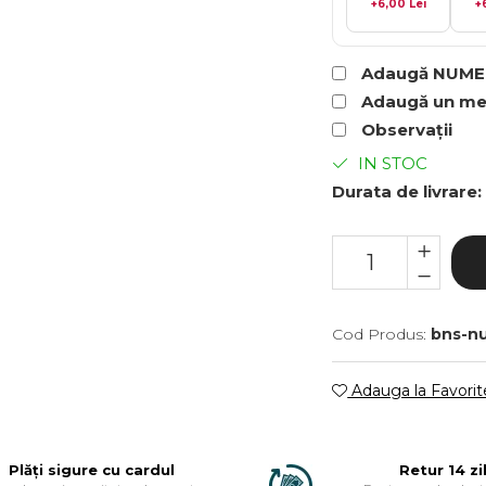
+6,00 Lei
+
Adaugă NUME /
Adaugă un mes
Observații
IN STOC
Durata de livrare:
Cod Produs:
bns-n
Adauga la Favorit
Plăți sigure cu cardul
Retur 14 zi