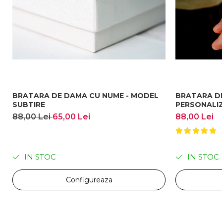
Scoți banda de piele și tai din ea, apoi prinde brățara înapoi exa
BRATARA DE DAMA CU NUME - MODEL
BRATARA DE
SUBTIRE
PERSONALIZ
88,00 Lei
65,00 Lei
88,00 Lei
IN STOC
IN STOC
Personalizare:
Configureaza
Poți personaliza culorile și dimensiunile brățării pentru a se potrivi p
________________
Garanție și servicii:
Ne mândrim cu durabilitatea și calitatea produselor noastre, rezultate din peste 8 ani d