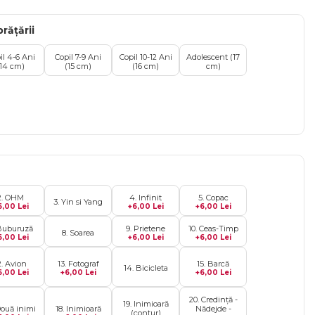
rățării
il 4-6 Ani
Copil 7-9 Ani
Copil 10-12 Ani
Adolescent (17
(14 cm)
(15 cm)
(16 cm)
cm)
L
2. OHM
4. Infinit
5. Copac
3. Yin si Yang
6,00 Lei
+6,00 Lei
+6,00 Lei
 Buburuză
9. Prietene
10. Ceas-Timp
8. Soarea
6,00 Lei
+6,00 Lei
+6,00 Lei
2. Avion
13. Fotograf
15. Barcă
14. Bicicleta
6,00 Lei
+6,00 Lei
+6,00 Lei
20. Credință -
19. Inimioară
Două inimi
18. Inimioară
Nădejde -
(contur)