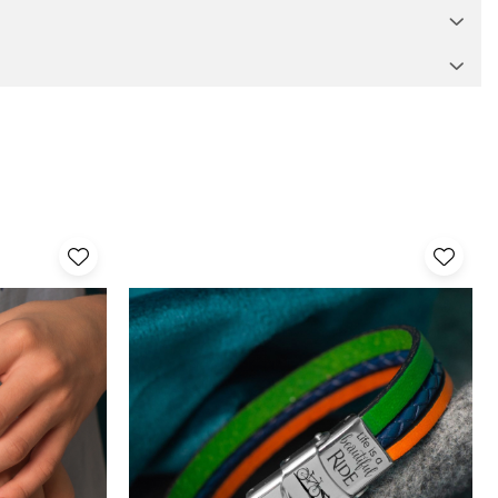
eferințelor fiecărui purtător.
i micșorată, dar nu mărită. Dacă ai nevoie de un alt set de șnururi,