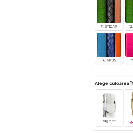
11. STEJAR
12
16. APUS
1
Alege culoarea 
Argintie
+1