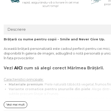
Î
rapid, asigurându-vă o livrare în cel mai
prior
scurt timp!
Descriere
Brățară cu nume pentru copii - Smile and Never Give Up.
Această brățară personalizată este cadoul perfect pentru cei mici, 
disponibilă în galeria de imagini, adăugând o notă personală și unică
în fața provocărilor.
Vezi
AICI
cum să alegi corect Mărimea Brățării.
Caracteristici principale:
Materiale premium
: Piele naturală tăbăcită vegetal, frumos fi
Variante cromatice pentru șnururile din piele
: Alege dintr
subtile precum Stejar și Frunziș.
Gravura laser
: oferă fiecărei brățări o personalizare aparte, t
de purtător.
Vezi mai mult
Închizătoare din oțel inoxidabil AISI 201
: Durabilă și strălu