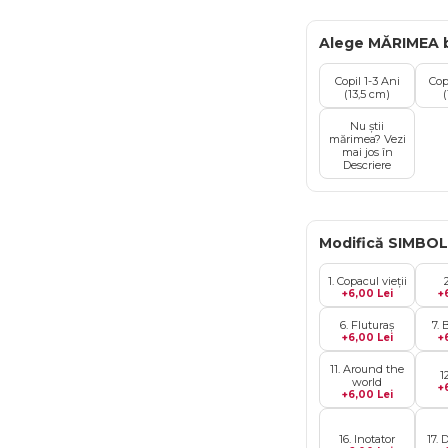
Alege MĂRIMEA b
Copil 1-3 Ani
Cop
(13,5 cm)
Nu știi
mărimea? Vezi
mai jos în
Descriere
Modifică SIMBO
1. Copacul vieții
+6,00 Lei
+
6. Fluturaș
7.
+6,00 Lei
+
11. Around the
1
world
+
+6,00 Lei
16. Inotator
17. 