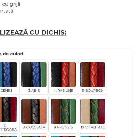
 cu grijă
antată
IZEAZĂ CU DICHIS:
 de culori
. DENIM
3. ABIS
4. PASIUNE
5. BOURBON
7.
8. CIOCOLATA
9. FRUNZIS
10. VITALITATE
RTISOARA