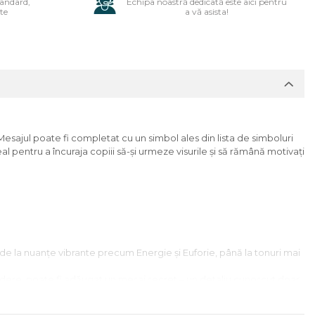
tandard,
Echipa noastră dedicată este aici pentru
te
a vă asista!
esajul poate fi completat cu un simbol ales din lista de simboluri
l pentru a încuraja copiii să-și urmeze visurile și să rămână motivați
 – de la nuanțe vibrante precum Energie și Euforie, până la tonuri mai
chidere, poate fi adăugat un mesaj secret – un detaliu cunoscut doar
tență și aspect lucios de lungă durată.