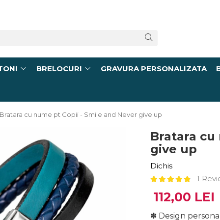
TONI
BRELOCURI
GRAVURA PERSONALIZATA
Bratara cu nume pt Copii - Smile and Never give up
Bratara cu
give up
Dichis
1 Rev
112,00 LEI
✽ Design personal