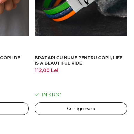
COPII DE
BRATARI CU NUME PENTRU COPII, LIFE
IS A BEAUTIFUL RIDE
112,00 Lei
IN STOC
Configureaza
 de cadou
, pregătită să fie oferită unei persoane speciale.
rtul pentru reparații este suportat de client, iar costul reparațiilor poate fi acoperit