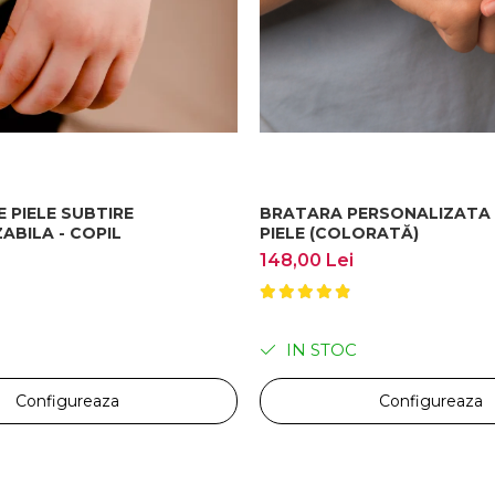
ct cum a fost înainte.
 PIELE SUBTIRE
BRATARA PERSONALIZATA 
ABILA - COPIL
PIELE (COLORATĂ)
148,00 Lei
IN STOC
Configureaza
Configureaza
erfect cu stilul tău.
Brățara vine ambalată într-o cutie elegantă
e experiență. Oferim garanție pentru toate produsele și reparații, dacă este necesar. Transpo