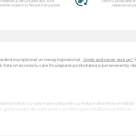
ncrederea și securitatea dvs. sunt
Pentru produsele s
itățile noastre în fiecare tranzacție!
nepersonaliza
având inscripționat un mesaj inspirațional:
„Smile and never give up!”
M
. Este un accesoriu care încurajează pozitivitatea și perseverența, idea
nisată și tratată cu ceară specială pentru a reduce absorbția umidității.
-o gamă variată de culori pentru a reflecta personalitatea și stilul tău
ransformând-o într-un simbol al emoției și intenției. Sub clapeta de în
citoare, cu un conținut de 16-18% crom și 5,5-7,5% mangan, oferind rezis