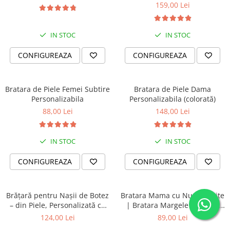
Parfumata
159,00 Lei
IN STOC
IN STOC
CONFIGUREAZA
CONFIGUREAZA
Bratara de Piele Femei Subtire
Bratara de Piele Dama
Personalizabila
Personalizabila (colorată)
88,00 Lei
148,00 Lei
IN STOC
IN STOC
CONFIGUREAZA
CONFIGUREAZA
Brățară pentru Nașii de Botez
Bratara Mama cu Nume Fetite
– din Piele, Personalizată cu
| Bratara Margele Portelan
Mesaj
Turcoaz Roz Personalizata |
124,00 Lei
89,00 Lei
Cadou Mama Copii | Dichis