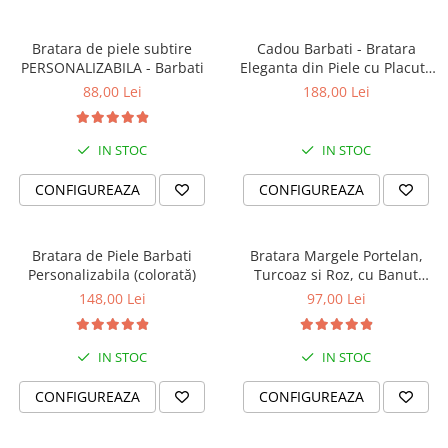
Bratara de piele subtire
Cadou Barbati - Bratara
PERSONALIZABILA - Barbati
Eleganta din Piele cu Placuta
din Argint Personalizabila
88,00 Lei
188,00 Lei
IN STOC
IN STOC
CONFIGUREAZA
CONFIGUREAZA
Bratara de Piele Barbati
Bratara Margele Portelan,
Personalizabila (colorată)
Turcoaz si Roz, cu Banut
Personalizat
148,00 Lei
97,00 Lei
IN STOC
IN STOC
CONFIGUREAZA
CONFIGUREAZA