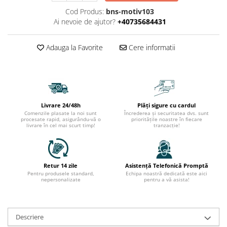
Cod Produs:
bns-motiv103
Ai nevoie de ajutor?
+40735684431
Adauga la Favorite
Cere informatii
Livrare 24/48h
Plăți sigure cu cardul
Comenzile plasate la noi sunt
Încrederea și securitatea dvs. sunt
procesate rapid, asigurându-vă o
prioritățile noastre în fiecare
livrare în cel mai scurt timp!
tranzacție!
Retur 14 zile
Asistență Telefonică Promptă
Pentru produsele standard,
Echipa noastră dedicată este aici
nepersonalizate
pentru a vă asista!
Descriere