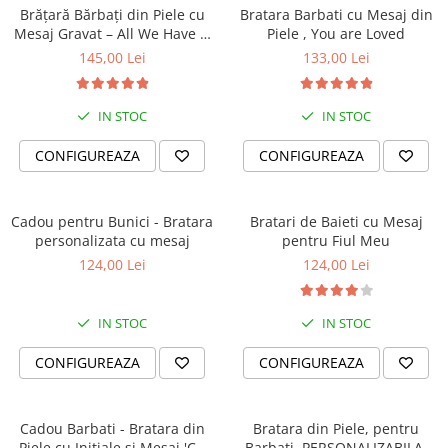
Brățară Bărbați din Piele cu
Bratara Barbati cu Mesaj din
Mesaj Gravat – All We Have Is
Piele , You are Loved
Now
145,00 Lei
133,00 Lei
IN STOC
IN STOC
CONFIGUREAZA
CONFIGUREAZA
Cadou pentru Bunici - Bratara
Bratari de Baieti cu Mesaj
personalizata cu mesaj
pentru Fiul Meu
124,00 Lei
124,00 Lei
IN STOC
IN STOC
CONFIGUREAZA
CONFIGUREAZA
Cadou Barbati - Bratara din
Bratara din Piele, pentru
Piele cu Initiale si Mesaj 'Cu
Barbati, PERSONALIZABILA,