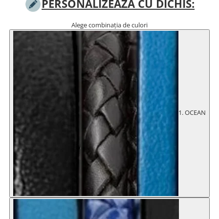
PERSONALIZEAZĂ CU DICHIS:
TIPURI
Bratari din Piele
Alege combinația de culori
Bratari din Margele de Portelan
Bratari din Pietre Semipretioase
Bratari Zodii cu Dichis
Semipretioase
Bratari pentru Aromaterapie
Bratari cu Perle Naturale
1. OCEAN