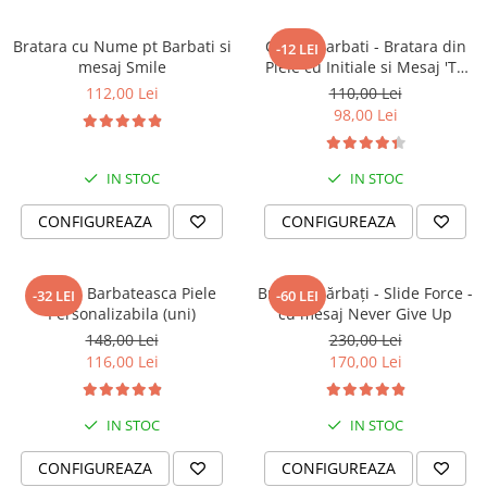
Bratara cu Nume pt Barbati si
Cadou Barbati - Bratara din
-12 LEI
mesaj Smile
Piele cu Initiale si Mesaj 'Te
Iubesc'
112,00 Lei
110,00 Lei
98,00 Lei
IN STOC
IN STOC
CONFIGUREAZA
CONFIGUREAZA
Bratara Barbateasca Piele
Brățară bărbați - Slide Force -
-32 LEI
-60 LEI
Personalizabila (uni)
cu mesaj Never Give Up
148,00 Lei
230,00 Lei
116,00 Lei
170,00 Lei
IN STOC
IN STOC
CONFIGUREAZA
CONFIGUREAZA