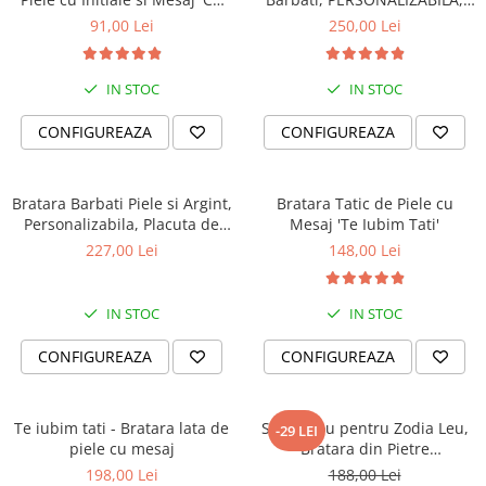
Tine Oriunde în Lume'
Slide Force (casual)
91,00 Lei
250,00 Lei
IN STOC
IN STOC
CONFIGUREAZA
CONFIGUREAZA
Bratara Barbati Piele si Argint,
Bratara Tatic de Piele cu
Personalizabila, Placuta de
Mesaj 'Te Iubim Tati'
Argint 925 Gravata
227,00 Lei
148,00 Lei
IN STOC
IN STOC
CONFIGUREAZA
CONFIGUREAZA
Te iubim tati - Bratara lata de
Set Cadou pentru Zodia Leu,
-29 LEI
piele cu mesaj
Bratara din Pietre
Semipretioase si Lumanare
198,00 Lei
188,00 Lei