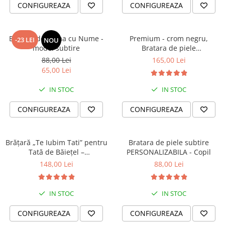
CONFIGUREAZA
CONFIGUREAZA
Bratara de Dama cu Nume -
Premium - crom negru,
-23 LEI
NOU
model subtire
Bratara de piele
PERSONALIZABILA (classic)
88,00 Lei
165,00 Lei
65,00 Lei
IN STOC
IN STOC
CONFIGUREAZA
CONFIGUREAZA
Brățară „Te Iubim Tati” pentru
Bratara de piele subtire
Tată de Băiețel –
PERSONALIZABILA - Copil
Personalizată, Din Piele
148,00 Lei
88,00 Lei
IN STOC
IN STOC
CONFIGUREAZA
CONFIGUREAZA