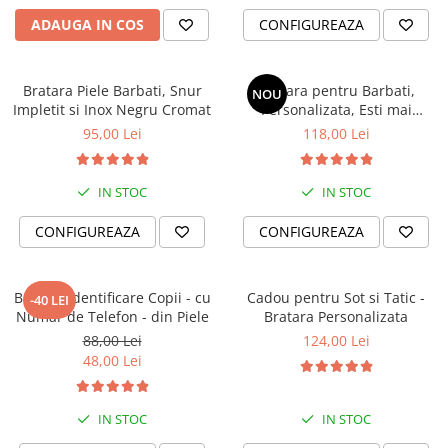
ADAUGA IN COS
CONFIGUREAZA
Bratara Piele Barbati, Snur
Bratara pentru Barbati,
NOU
Impletit si Inox Negru Cromat
Personalizata, Esti mai
puternic si mai iubit
95,00 Lei
118,00 Lei
IN STOC
IN STOC
CONFIGUREAZA
CONFIGUREAZA
Bratara identificare Copii - cu
Cadou pentru Sot si Tatic -
-40 LEI
Numar de Telefon - din Piele
Bratara Personalizata
88,00 Lei
124,00 Lei
48,00 Lei
IN STOC
IN STOC