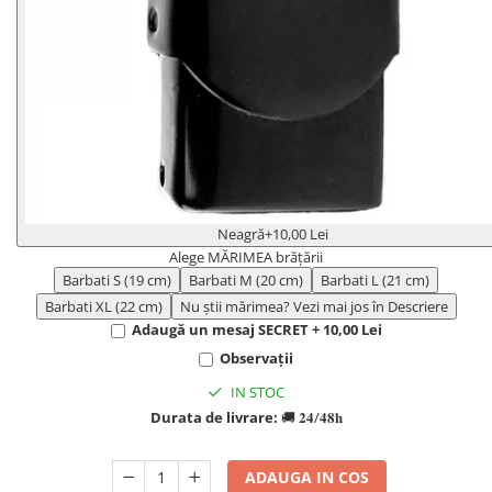
Neagră
+10,00 Lei
Alege MĂRIMEA brățării
Barbati S (19 cm)
Barbati M (20 cm)
Barbati L (21 cm)
Barbati XL (22 cm)
Nu știi mărimea? Vezi mai jos în Descriere
Adaugă un mesaj SECRET + 10,00 Lei
Observații
IN STOC
Durata de livrare:
🚚 𝟐𝟒/𝟒𝟖𝐡
ADAUGA IN COS