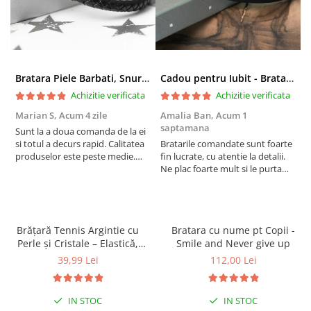
Bratara Piele Barbati, Snur Impletit si Inox Negru Cromat
Cadou pentru Iubit - Bratara din Piele si Argint - mesaj Cu tine
Personalizare:
Poți personaliza culorile și dimensiunile brățării pentru a se
Achizitie verificata
Achizitie verificata
potrivi perfect cu stilul tău.
Brățara vine ambalată într-o cutie
Marian S,
Acum 4 zile
Amalia Ban,
Acum 1
A
elegantă de cadou
, pregătită să fie oferită unei persoane
saptamana
s
speciale.
Sunt la a doua comanda de la ei
si totul a decurs rapid. Calitatea
Bratarile comandate sunt foarte
V
produselor este peste medie.
fin lucrate, cu atentie la detalii.
e
Recomand!
Ne plac foarte mult si le purtam
Vezi
AICI
cum să alegi corect Mărimea Brățării.
tot timpul.
________________
Garanție și servicii:
Ne mândrim cu durabilitatea și calitatea produselor noastre, rezultate din peste 8 ani de
experiență. Oferim garanție pentru toate produsele și reparații, dacă este necesar.
Brățară Tennis Argintie cu
Bratara cu nume pt Copii -
Transportul pentru reparații este suportat de client, iar costul reparațiilor poate fi acoperit de
Perle și Cristale – Elastică,
Smile and Never give up
noi sau împărțit, în funcție de circumstanțe.
Damă, Cadou
39,99 Lei
112,00 Lei
Alege o brățară care să îți amintească de forța și iubirea din viața ta, fie că o
porți tu sau o oferi cadou.
IN STOC
IN STOC