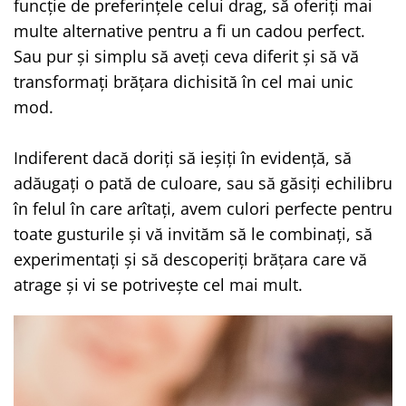
funcție de preferințele celui drag, să oferiți mai
multe alternative pentru a fi un cadou perfect.
Sau pur și simplu să aveți ceva diferit și să vă
transformați brățara dichisită în cel mai unic
mod.
Indiferent dacă doriți să ieșiți în evidență, să
adăugați o pată de culoare, sau să găsiți echilibru
în felul în care arîtați, avem culori perfecte pentru
toate gusturile și vă invităm să le combinați, să
experimentați și să descoperiți brățara care vă
atrage și vi se potrivește cel mai mult.