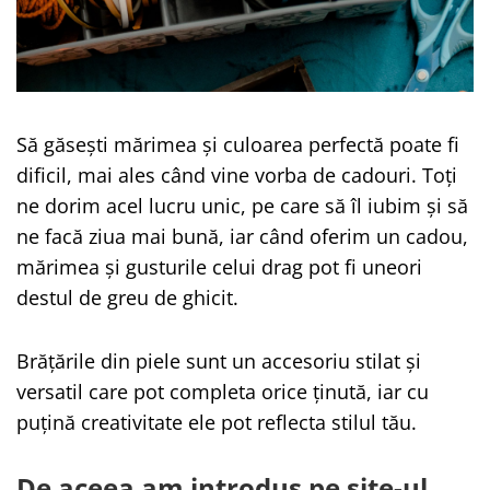
Cadouri Prieteni
PERSONALIZATE
Cadouri Amuzante
Bratari cu Nume
Cadouri de Casa Noua
Bratari cu Initiale
Bratari cu Mesaje Motivationale
Seturi Cadou
Bratari Personalizate pt. BARBATI
Să găsești mărimea și culoarea perfectă poate fi
Banut Mot
dragi
dificil, mai ales când vine vorba de cadouri. Toți
Bratari Personalizate FEMEI iubite
ne dorim acel lucru unic, pe care să îl iubim și să
Bratari Personalizate pt CUPLURI
ne facă ziua mai bună, iar când oferim un cadou,
indragite
mărimea și gusturile celui drag pot fi uneori
Bratari Personalizate pt COPII
nazdravani
destul de greu de ghicit.
PENTRU
Bratara pentru Mama
Brățările din piele sunt un accesoriu stilat și
Bratara Te Iubim Tati
versatil care pot completa orice ținută, iar cu
Bratari Baieti
puțină creativitate ele pot reflecta stilul tău.
Bratari Fete
Bratari Bff
De aceea am introdus pe site-ul