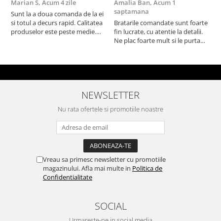
Marian S,
Acum 4 zile
Amalia Ban,
Acum 1
A
saptamana
s
Sunt la a doua comanda de la ei
si totul a decurs rapid. Calitatea
Bratarile comandate sunt foarte
V
produselor este peste medie.
fin lucrate, cu atentie la detalii.
e
Recomand!
Ne plac foarte mult si le purtam
tot timpul.
NEWSLETTER
Nu rata ofertele si promotiile noastre
Vreau sa primesc newsletter cu promotiile
magazinului. Afla mai multe in
Politica de
Confidentialitate
SOCIAL
Urmareste-ne in social media