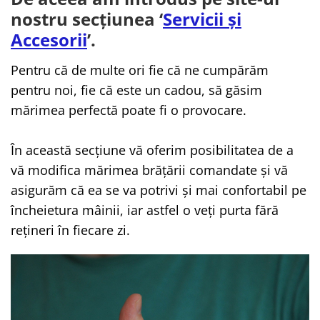
TIPURI
nostru secțiunea ‘
Servicii și
Bratari din Piele
Accesorii
’.
Bratari din Margele de Portelan
Bratari din Pietre Semipretioase
Pentru că de multe ori fie că ne cumpărăm
Bratari Zodii cu Dichis
pentru noi, fie că este un cadou, să găsim
Semipretioase
mărimea perfectă poate fi o provocare.
Bratari pentru Aromaterapie
Bratari cu Perle Naturale
În această secțiune vă oferim posibilitatea de a
vă modifica mărimea brățării comandate și vă
asigurăm că ea se va potrivi și mai confortabil pe
încheietura mâinii, iar astfel o veți purta fără
rețineri în fiecare zi.