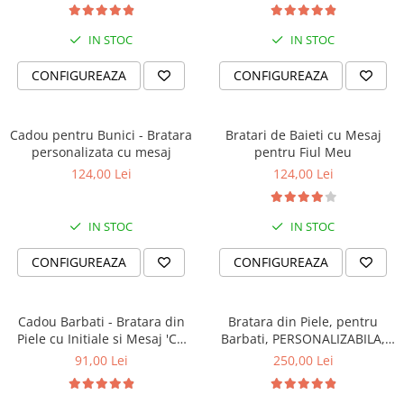
IN STOC
IN STOC
CONFIGUREAZA
CONFIGUREAZA
Cadou pentru Bunici - Bratara
Bratari de Baieti cu Mesaj
personalizata cu mesaj
pentru Fiul Meu
124,00 Lei
124,00 Lei
IN STOC
IN STOC
CONFIGUREAZA
CONFIGUREAZA
Cadou Barbati - Bratara din
Bratara din Piele, pentru
Piele cu Initiale si Mesaj 'Cu
Barbati, PERSONALIZABILA,
Tine Oriunde în Lume'
Slide Force (casual)
91,00 Lei
250,00 Lei