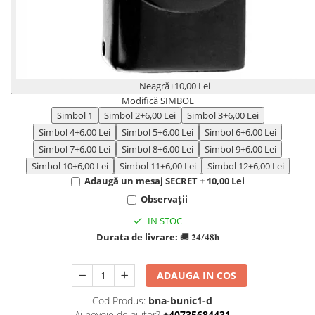
Neagră
+10,00 Lei
Modifică SIMBOL
Simbol 1
Simbol 2
+6,00 Lei
Simbol 3
+6,00 Lei
Simbol 4
+6,00 Lei
Simbol 5
+6,00 Lei
Simbol 6
+6,00 Lei
Simbol 7
+6,00 Lei
Simbol 8
+6,00 Lei
Simbol 9
+6,00 Lei
Simbol 10
+6,00 Lei
Simbol 11
+6,00 Lei
Simbol 12
+6,00 Lei
Adaugă un mesaj SECRET + 10,00 Lei
Observații
IN STOC
Durata de livrare:
🚚 𝟐𝟒/𝟒𝟖𝐡
ADAUGA IN COS
Cod Produs:
bna-bunic1-d
Ai nevoie de ajutor?
+40735684431