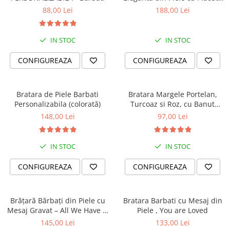
din Argint Personalizabila
88,00 Lei
188,00 Lei
IN STOC
IN STOC
CONFIGUREAZA
CONFIGUREAZA
Bratara de Piele Barbati
Bratara Margele Portelan,
Personalizabila (colorată)
Turcoaz si Roz, cu Banut
Personalizat
148,00 Lei
97,00 Lei
IN STOC
IN STOC
CONFIGUREAZA
CONFIGUREAZA
Brățară Bărbați din Piele cu
Bratara Barbati cu Mesaj din
Mesaj Gravat – All We Have Is
Piele , You are Loved
Now
145,00 Lei
133,00 Lei