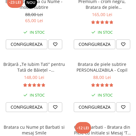
Bratara de Dama cu Nume -
Premium - crom negru,
-23 LEI
NOU
model subtire
Bratara de piele
PERSONALIZABILA (classic)
88,00 Lei
165,00 Lei
65,00 Lei
IN STOC
IN STOC
CONFIGUREAZA
CONFIGUREAZA
Brățară „Te Iubim Tati” pentru
Bratara de piele subtire
Tată de Băiețel –
PERSONALIZABILA - Copil
Personalizată, Din Piele
148,00 Lei
88,00 Lei
IN STOC
IN STOC
CONFIGUREAZA
CONFIGUREAZA
Bratara cu Nume pt Barbati si
Cadou Barbati - Bratara din
-12 LEI
mesaj Smile
Piele cu Initiale si Mesaj 'Te