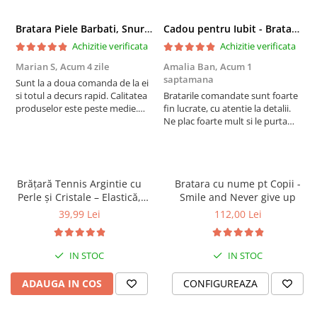
Bratara Piele Barbati, Snur Impletit si Inox Negru Cromat
Cadou pentru Iubit - Bratara din Piele si Argint - mesaj Cu tine
Achizitie verificata
Achizitie verificata
Marian S,
Acum 4 zile
Amalia Ban,
Acum 1
A
saptamana
s
Sunt la a doua comanda de la ei
si totul a decurs rapid. Calitatea
Bratarile comandate sunt foarte
V
produselor este peste medie.
fin lucrate, cu atentie la detalii.
e
Recomand!
Ne plac foarte mult si le purtam
tot timpul.
Personalizare:
Brățară Tennis Argintie cu
Bratara cu nume pt Copii -
Perle și Cristale – Elastică,
Smile and Never give up
Damă, Cadou
39,99 Lei
112,00 Lei
Poți personaliza culorile și dimensiunile brățării pentru a se
potrivi perfect cu stilul tău.
Brățara vine ambalată într-o cutie elegantă de cadou
,
IN STOC
IN STOC
pregătită să fie oferită unei persoane speciale.
________________
ADAUGA IN COS
CONFIGUREAZA
Garanție și servicii:
Ne mândrim cu durabilitatea și calitatea produselor noastre, rezultate din