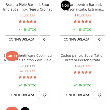
peste 8 ani de experiență. Oferim garanție pentru toate produsele și reparații,
Bratara Piele Barbati, Snur
Bratara pentru Barbati,
NOU
Impletit si Inox Negru Cromat
Personalizata, Esti mai
dacă este necesar. Transportul pentru reparații este suportat de client, iar
puternic si mai iubit
95,00 Lei
118,00 Lei
costul reparațiilor poate fi acoperit de noi sau împărțit, în funcție de
circumstanțe.
Descoperă o brățară ce te definește și poart-o zilnic ca simbol al stilului tău
IN STOC
IN STOC
personal.
CONFIGUREAZA
CONFIGUREAZA
Bratara identificare Copii - cu
Cadou pentru Sot si Tatic -
-40 LEI
Numar de Telefon - din Piele
Bratara Personalizata
88,00 Lei
124,00 Lei
48,00 Lei
IN STOC
IN STOC
CONFIGUREAZA
CONFIGUREAZA