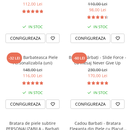
Iubesc'
112,00 Lei
110,00 Lei
98,00 Lei
IN STOC
IN STOC
CONFIGUREAZA
CONFIGUREAZA
Bratara Barbateasca Piele
Brățară bărbați - Slide Force -
-32 LEI
-60 LEI
Personalizabila (uni)
cu mesaj Never Give Up
148,00 Lei
230,00 Lei
116,00 Lei
170,00 Lei
IN STOC
IN STOC
CONFIGUREAZA
CONFIGUREAZA
Bratara de piele subtire
Cadou Barbati - Bratara
PERSONALIZABILA - Barbati
Eleganta din Piele cu Placuta