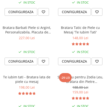
IN STOC
IN STOC
CONFIGUREAZA
CONFIGUREAZA
Bratara Barbati Piele si Argint,
Bratara Tatic de Piele cu
Personalizabila, Placuta de
Mesaj 'Te Iubim Tati'
Argint 925 Gravata
227,00 Lei
148,00 Lei
IN STOC
IN STOC
CONFIGUREAZA
CONFIGUREAZA
Te iubim tati - Bratara lata de
Set Cadou pentru Zodia Leu,
-29 LEI
piele cu mesaj
Bratara din Pietre
Semipretioase si Lumanare
198,00 Lei
188,00 Lei
Parfumata
159,00 Lei
IN STOC
IN STOC