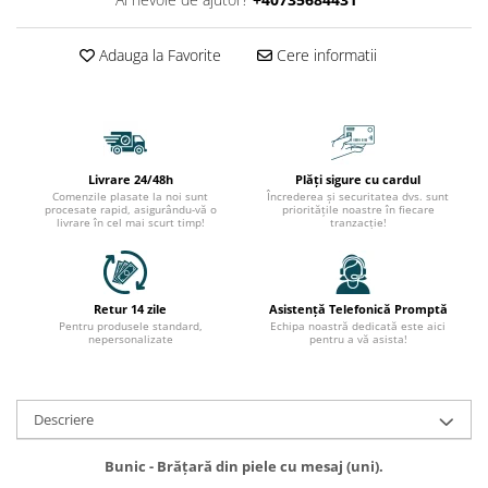
Adauga la Favorite
Cere informatii
Livrare 24/48h
Plăți sigure cu cardul
Comenzile plasate la noi sunt
Încrederea și securitatea dvs. sunt
procesate rapid, asigurându-vă o
prioritățile noastre în fiecare
livrare în cel mai scurt timp!
tranzacție!
Retur 14 zile
Asistență Telefonică Promptă
Pentru produsele standard,
Echipa noastră dedicată este aici
nepersonalizate
pentru a vă asista!
Descriere
Bunic - Brățară din piele cu mesaj (uni).