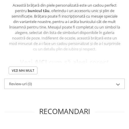
Această brățară din piele personalizată este un cadou perfect
pentru
bunicul tău
, oferindu-i un accesoriu unic și plin de
semnificație. Brățara poate fi inscripționată cu mesaje speciale
din variantele noastre, pentru a-i arăta bunicului cât de mult
înseamnă pentru tine. Mesajul poate fi completat cu un simbol la
alegere, selectat din lista de simboluri disponibile în galeria
noastră de poze. Indiferent de ocazie, această brățară este un
mod minunat de a-i face un cadou personalizat și de a-l surprinde
cu un detaliu plin de iubire și respect.
Vezi
AICI
cum să alegi corect
Mărimea Brățării.
VEZI MAI MULT
Caracteristici principale:
Review-uri
(0)
Materiale premium
: Piele naturală tăbăcită vegetal, frumos
finisată și tratată cu ceară specială pentru a reduce absorbția
umidității.
RECOMANDARI
Variante cromatice pentru banda din piele UNI
: Alege dintr-
o gamă variată de culori pentru a reflecta personalitatea și stilul
tău - de la negru și maro închis, până la nuanțe vibrante de roșu și