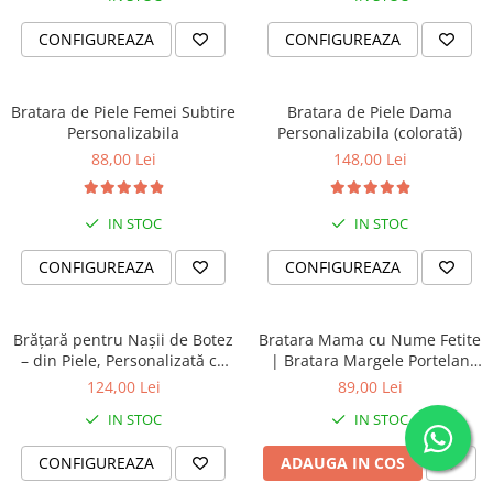
CONFIGUREAZA
CONFIGUREAZA
Bratara de Piele Femei Subtire
Bratara de Piele Dama
Personalizabila
Personalizabila (colorată)
88,00 Lei
148,00 Lei
IN STOC
IN STOC
CONFIGUREAZA
CONFIGUREAZA
Brățară pentru Nașii de Botez
Bratara Mama cu Nume Fetite
– din Piele, Personalizată cu
| Bratara Margele Portelan
Mesaj
Turcoaz Roz Personalizata |
124,00 Lei
89,00 Lei
Cadou Mama Copii | Dichis
IN STOC
IN STOC
CONFIGUREAZA
ADAUGA IN COS