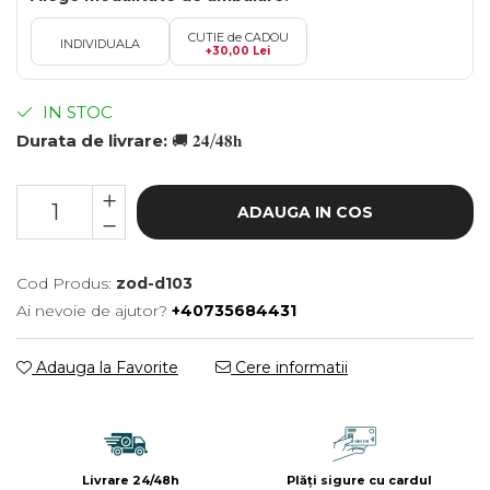
CUTIE de CADOU
INDIVIDUALA
+30,00 Lei
IN STOC
Durata de livrare:
🚚 𝟐𝟒/𝟒𝟖𝐡
ADAUGA IN COS
Cod Produs:
zod-d103
Ai nevoie de ajutor?
+40735684431
Adauga la Favorite
Cere informatii
Livrare 24/48h
Plăți sigure cu cardul