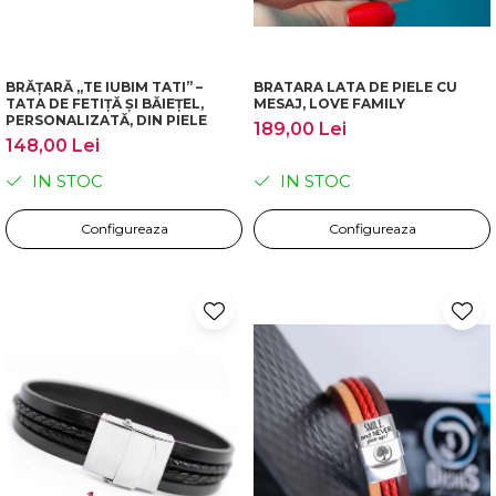
BRĂȚARĂ „TE IUBIM TATI” –
BRATARA LATA DE PIELE CU
TATA DE FETIȚĂ ȘI BĂIEȚEL,
MESAJ, LOVE FAMILY
PERSONALIZATĂ, DIN PIELE
189,00 Lei
148,00 Lei
IN STOC
IN STOC
Configureaza
Configureaza