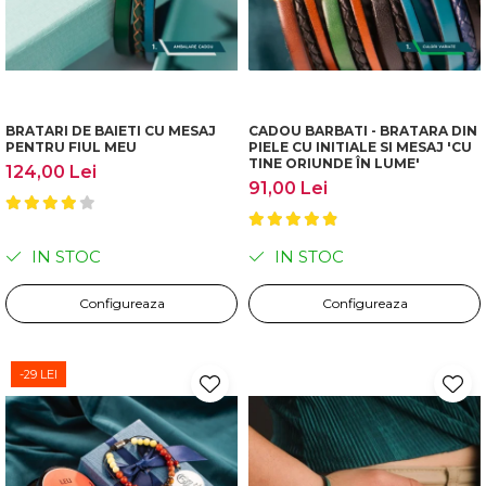
BRATARI DE BAIETI CU MESAJ
CADOU BARBATI - BRATARA DIN
PENTRU FIUL MEU
PIELE CU INITIALE SI MESAJ 'CU
TINE ORIUNDE ÎN LUME'
124,00 Lei
91,00 Lei
IN STOC
IN STOC
Configureaza
Configureaza
-29 LEI