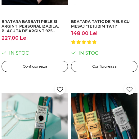
BRATARA BARBATI PIELE SI
BRATARA TATIC DE PIELE CU
ARGINT, PERSONALIZABILA,
MESAJ 'TE IUBIM TATI'
PLACUTA DE ARGINT 925
148,00 Lei
GRAVATA
227,00 Lei
IN STOC
IN STOC
Configureaza
Configureaza