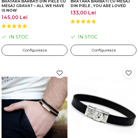
BRĂȚARĂ BĂRBAȚI DIN PIELE CU
BRATARA BARBATI CU MESAJ
MESAJ GRAVAT – ALL WE HAVE
DIN PIELE , YOU ARE LOVED
IS NOW
133,00 Lei
145,00 Lei
IN STOC
IN STOC
Configureaza
Configureaza