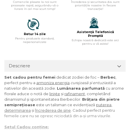
Comenzile plasate la noi sunt
Încrederea și securitatea dvs. sunt
procesate rapid, asigurându-vă o
prioritățile noastre în fiecare
livrare în cel mai scurt timp!
tranzacție!
Asistență Telefonică
Retur 14 zile
Promptă
Pentru produsele standard,
Echipa noastră dedicată este aici
nepersonalizate
pentru a vă asista!
Descriere
Set cadou pentru femei
dedicat zodiei de foc –
Berbec
,
perfect pentru a
armoniza energia
curajoasă și entuziastă
a
nativelor din această zodie.
Lumânarea parfumată
cu arome
florale aduce o notă de
liniște
și
rafinament,
completând
dinamismul și spontaneitatea Berbecilor.
Brățara din pietre
semiprețioase
este un talisman ce evidențiază
puterea
,
determinarea
și
încrederea de sine
. Cadoul perfect pentru
femeile care nu se opresc niciodată din a-și urma visurile.
Setul Cadou conține: