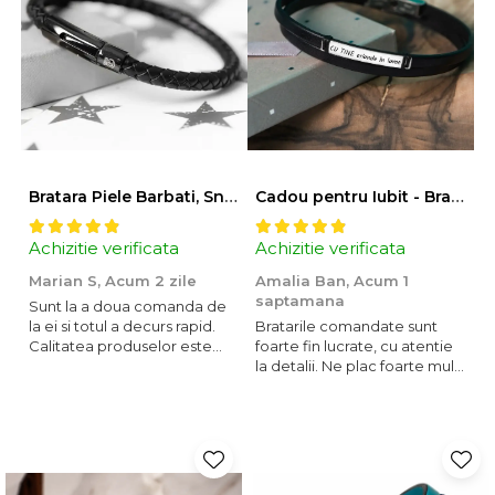
Bratara Piele Barbati, Snur Impletit si Inox Negru Cromat
Cadou pentru Iubit - Bratara din Piele si Argint - mesaj Cu tine
Achizitie verificata
Achizitie verificata
A
Marian S,
Acum 2 zile
Amalia Ban,
Acum 1
A
saptamana
2
Sunt la a doua comanda de
Ambalare de Lux în Cutie de Cadou:
la ei si totul a decurs rapid.
Bratarile comandate sunt
V
Brățara
este împachetată într-un
săculeț de catifea cu logo
,
Calitatea produselor este
foarte fin lucrate, cu atentie
P
lumânarea parfumată
este păstrată în recipientul său ambra
peste medie. Recomand!
la detalii. Ne plac foarte mult
a
original, iar ambele sunt aranjate împreună într-o
cutie de cadou
si le purtam tot timpul.
stilată
.