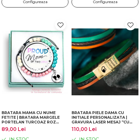
Configureaza
Configureaza
BRATARA MAMA CU NUME
BRATARA PIELE DAMA CU
FETITE | BRATARA MARGELE
INITIALE PERSONALIZATA |
PORTELAN TURCOAZ ROZ
GRAVURA LASER MESAJ “CU
PERSONALIZATA | CADOU
TINE ORIUNDE IN LUME” |
89,00 Lei
110,00 Lei
MAMA COPII | DICHIS
BRATARA CU MESAJ CADOU
PENTRU EA | DICHIS
IN STOC
IN STOC