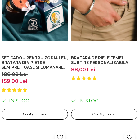
SET CADOU PENTRU ZODIA LEU,
BRATARA DE PIELE FEMEI
BRATARA DIN PIETRE
SUBTIRE PERSONALIZABILA
SEMIPRETIOASE SI LUMANARE
88,00 Lei
PARFUMATA
188,00 Lei
159,00 Lei
IN STOC
IN STOC
Configureaza
Configureaza