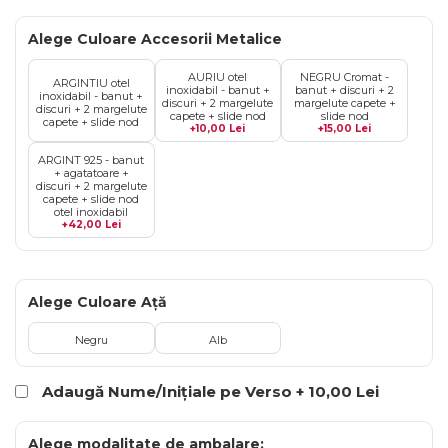
Bratari Baieti
Bratari Fete
Alege Culoare Accesorii Metalice
Bratari Bff
AURIU otel
NEGRU Cromat -
ARGINTIU otel
inoxidabil - banut +
banut + discuri + 2
TIPURI
inoxidabil - banut +
discuri + 2 margelute
margelute capete +
discuri + 2 margelute
capete + slide nod
slide nod
capete + slide nod
+10,00 Lei
+15,00 Lei
Bratari din Piele
Bratari din Margele de Portelan
ARGINT 925 - banut
+ agatatoare +
Bratari din Pietre Semipretioase
discuri + 2 margelute
capete + slide nod
Bratari Zodii cu Dichis
otel inoxidabil
+42,00 Lei
Semipretioase
Bratari pentru Aromaterapie
Bratari cu Perle Naturale
Alege Culoare Ață
Negru
Alb
Adaugă Nume/Inițiale pe Verso + 10,00 Lei
Alege modalitate de ambalare: