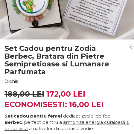
Cadouri pentru Nasi
Bratari cu Argint pt Copii
Onomastica
Bratara Identificare Copii
PERSONALIZATE
Aniversare Casatorie
Bratari cu Nume
Cadouri Prieteni
Bratari cu Initiale
Set Cadou pentru Zodia
Bratari cu Mesaje Motivationale
Cadouri Amuzante
Berbec, Bratara din Pietre
Bratari Personalizate pt. BARBATI
Semipretioase si Lumanare
dragi
Cadouri de Casa Noua
Parfumata
Bratari Personalizate FEMEI iubite
Seturi Cadou
Bratari Personalizate pt CUPLURI
Dichis
indragite
188,00 LEI
172,00 LEI
Banut Mot
Bratari Personalizate pt COPII
nazdravani
ECONOMISESTI:
16,00
LEI
PENTRU
Set cadou pentru femei
dedicat zodiei de foc –
Bratara pentru Mama
Berbec
, perfect pentru a
armoniza energia curajoasă și
entuziastă
a nativelor din această zodie.
Bratara Te Iubim Tati