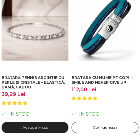
BRĂȚARĂ TENNIS ARGINTIE CU
BRATARA CU NUME PT COPII -
PERLE ȘI CRISTALE – ELASTICĂ,
SMILE AND NEVER GIVE UP
DAMĂ, CADOU
112,00 Lei
39,99 Lei
Acest
Set Cadou pentru zodia Berbec
este alegerea
IN STOC
IN STOC
perfectă pentru a
surprinde
o persoană dragă sau pentru
a-ți
răsfăța energia vibrantă!
Adauga in cos
Configureaza