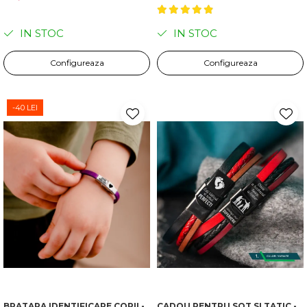
IN STOC
IN STOC
Configureaza
Configureaza
-40 LEI
BRATARA IDENTIFICARE COPII -
CADOU PENTRU SOT SI TATIC -