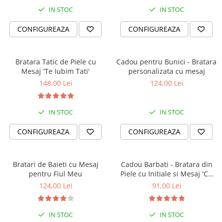
IN STOC
IN STOC
CONFIGUREAZA
CONFIGUREAZA
Bratara Tatic de Piele cu
Cadou pentru Bunici - Bratara
Mesaj 'Te Iubim Tati'
personalizata cu mesaj
148,00 Lei
124,00 Lei
IN STOC
IN STOC
CONFIGUREAZA
CONFIGUREAZA
Bratari de Baieti cu Mesaj
Cadou Barbati - Bratara din
pentru Fiul Meu
Piele cu Initiale si Mesaj 'Cu
Tine Oriunde în Lume'
124,00 Lei
91,00 Lei
IN STOC
IN STOC