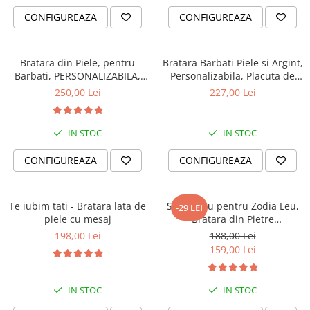
CONFIGUREAZA
CONFIGUREAZA
Bratara din Piele, pentru
Bratara Barbati Piele si Argint,
Barbati, PERSONALIZABILA,
Personalizabila, Placuta de
Slide Force (casual)
Argint 925 Gravata
250,00 Lei
227,00 Lei
IN STOC
IN STOC
CONFIGUREAZA
CONFIGUREAZA
Te iubim tati - Bratara lata de
Set Cadou pentru Zodia Leu,
-29 LEI
piele cu mesaj
Bratara din Pietre
Semipretioase si Lumanare
198,00 Lei
188,00 Lei
Parfumata
159,00 Lei
IN STOC
IN STOC