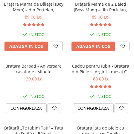
Brățară Mama de Băiețel (Boy
Brățară Mama de 2 Băieți
Mom) – din Porțelan,
(Boys Mom) – din Porțelan,
Personalizată cu Nume
Personalizată cu Nume
89,00 Lei
89,00 Lei
IN STOC
IN STOC
ADAUGA IN COS
ADAUGA IN COS
Bratara Barbati - Aniversare
Cadou pentru Iubit - Bratara
casatorie - siluete
din Piele si Argint - mesaj Cu
tine
139,00 Lei
188,00 Lei
IN STOC
IN STOC
CONFIGUREAZA
CONFIGUREAZA
Brățară „Te Iubim Tati” – Tata
Bratara lata de piele cu
de Fetiță și Băiețel,
mesaj, Love Family