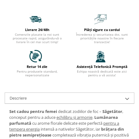
Livrare 24/48h
Plăți sigure cu cardul
Comenzile plasate la noi sunt
Încrederea și securitatea dvs. sunt
procesate rapid, asigurându-vă o
prioritățile noastre în fiecare
livrare în cel mai scurt timp!
tranzacție!
Retur 14 zile
Asistență Telefonică Promptă
Pentru produsele standard,
Echipa noastră dedicată este aici
nepersonalizate
pentru a vă asista!
Descriere
Set cadou pentru femei
dedicat zodiilor de foc –
Săgetător
,
conceput pentru a aduce
echilibru și armonie
.
Lumânarea
parfumată
cu arome florale delicate este perfectă
pentru a
tempera energia
intensă a nativelor Săgetător, iar
brățara din
pietre semiprețioase
completează vibrația puternică și pozitivă