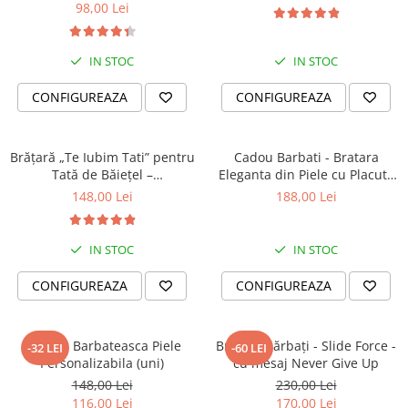
98,00 Lei
IN STOC
IN STOC
CONFIGUREAZA
CONFIGUREAZA
Brățară „Te Iubim Tati” pentru
Cadou Barbati - Bratara
Tată de Băiețel –
Eleganta din Piele cu Placuta
Personalizată, Din Piele
din Argint Personalizabila
148,00 Lei
188,00 Lei
IN STOC
IN STOC
CONFIGUREAZA
CONFIGUREAZA
Bratara Barbateasca Piele
Brățară bărbați - Slide Force -
-32 LEI
-60 LEI
Personalizabila (uni)
cu mesaj Never Give Up
148,00 Lei
230,00 Lei
116,00 Lei
170,00 Lei