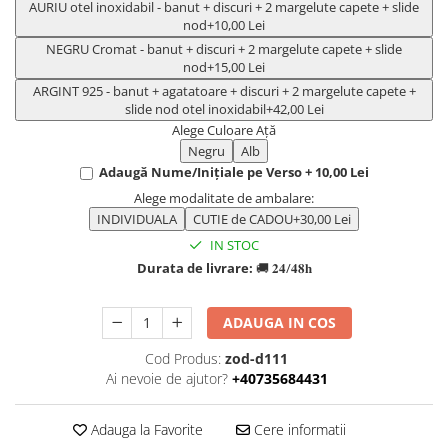
TIPURI
AURIU otel inoxidabil - banut + discuri + 2 margelute capete + slide
nod
+10,00 Lei
Bratari din Piele
NEGRU Cromat - banut + discuri + 2 margelute capete + slide
Bratari din Margele de Portelan
nod
+15,00 Lei
Bratari din Pietre Semipretioase
ARGINT 925 - banut + agatatoare + discuri + 2 margelute capete +
slide nod otel inoxidabil
+42,00 Lei
Bratari Zodii cu Dichis
Alege Culoare Ață
Semipretioase
Negru
Alb
Bratari pentru Aromaterapie
Adaugă Nume/Inițiale pe Verso + 10,00 Lei
Bratari cu Perle Naturale
Alege modalitate de ambalare:
INDIVIDUALA
CUTIE de CADOU
+30,00 Lei
IN STOC
Durata de livrare:
🚚 𝟐𝟒/𝟒𝟖𝐡
ADAUGA IN COS
Cod Produs:
zod-d111
Ai nevoie de ajutor?
+40735684431
Adauga la Favorite
Cere informatii