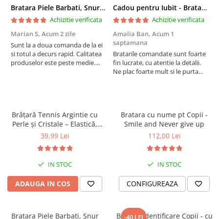
Bratara Piele Barbati, Snur Impletit si Inox Negru Cromat
Cadou pentru Iubit - Bratara din Piele si Argint - mesaj Cu tine
Achizitie verificata
Achizitie verificata
Marian S,
Acum 2 zile
Amalia Ban,
Acum 1
A
saptamana
s
Sunt la a doua comanda de la ei
si totul a decurs rapid. Calitatea
Bratarile comandate sunt foarte
V
produselor este peste medie.
fin lucrate, cu atentie la detalii.
e
Recomand!
Ne plac foarte mult si le purtam
tot timpul.
Brățară Tennis Argintie cu
Bratara cu nume pt Copii -
Perle și Cristale – Elastică,
Smile and Never give up
Damă, Cadou
Ambalare de Lux în Cutie de Cadou:
39,99 Lei
112,00 Lei
Brățara
este împachetată într-un
săculeț de catifea cu logo
,
lumânarea parfumată
este păstrată în recipientul său ambra
IN STOC
IN STOC
original, iar ambele sunt aranjate împreună într-o
cutie de cadou
stilată
.
ADAUGA IN COS
CONFIGUREAZA
Bratara Piele Barbati, Snur
Bratara identificare Copii - cu
-40 LEI