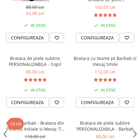
PERSONALIZABILA (classic)
88,00 Lei
165,00 Lei
65,00 Lei
IN STOC
IN STOC
CONFIGUREAZA
CONFIGUREAZA
Bratara de piele subtire
Bratara cu Nume pt Barbati si
PERSONALIZABILA - Copil
mesaj Smile
88,00 Lei
112,00 Lei
IN STOC
IN STOC
CONFIGUREAZA
CONFIGUREAZA
Cadou Barbati - Bratara din
Bratara de piele subtire
-12 LEI
Piele cu Initiale si Mesaj 'Te
PERSONALIZABILA - Barbati
Iubesc'
110,00 Lei
88,00 Lei