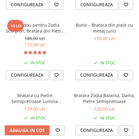
CONFIGUREAZA
CONFIGUREAZA
Set Cadou pentru Zodia
Bunic - Bratara din piele cu
-16 LEI
Scorpion, Bratara din Pietre
mesaj (uni)
Semipretioase si Lumanare
188,00 Lei
150,00 Lei
Parfumata
172,00 Lei
IN STOC
IN STOC
CONFIGUREAZA
CONFIGUREAZA
Bratara cu Pietre
Bratara Zodia Balanta, Dama,
Semipretioase Lumina
Pietre Semipretioase
Sufletului
129,00 Lei
126,00 Lei
IN STOC
IN STOC
ADAUGA IN COS
CONFIGUREAZA