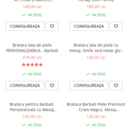
Personalizată, Din Piele
148,00 Lei
189,00 Lei
IN STOC
IN STOC
CONFIGUREAZA
CONFIGUREAZA
Bratara lata de piele
Bratara lata de piele cu
PERSONALIZABILA - Barbati
mesaj, Smile and never give
up
218,00 Lei
168,00 Lei
IN STOC
IN STOC
CONFIGUREAZA
CONFIGUREAZA
Bratara pentru Barbati,
Bratara Barbati Piele Premium
Personalizata cu Mesaj
- Crom Negru, Mesaj
Călător, Slide Force
Unexpected (classic)
230,00 Lei
145,00 Lei
IN STOC
IN STOC