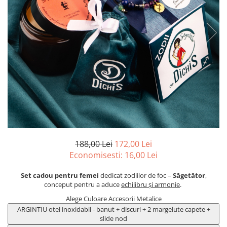
Cadouri Prieteni
PERSONALIZATE
Cadouri Amuzante
Bratari cu Nume
Cadouri de Casa Noua
Bratari cu Initiale
Bratari cu Mesaje Motivationale
Seturi Cadou
Bratari Personalizate pt. BARBATI
Banut Mot
dragi
Bratari Personalizate FEMEI iubite
Bratari Personalizate pt CUPLURI
indragite
Bratari Personalizate pt COPII
nazdravani
188,00 Lei
172,00 Lei
PENTRU
Economisesti:
16,00
Lei
Bratara pentru Mama
Set cadou pentru femei
dedicat zodiilor de foc –
Săgetător
,
Bratara Te Iubim Tati
conceput pentru a aduce
echilibru și armonie
.
Bratari Baieti
Alege Culoare Accesorii Metalice
Bratari Fete
ARGINTIU otel inoxidabil - banut + discuri + 2 margelute capete +
Bratari Bff
slide nod