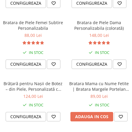
CONFIGUREAZA
CONFIGUREAZA
Bratara de Piele Femei Subtire
Bratara de Piele Dama
Personalizabila
Personalizabila (colorată)
88,00 Lei
148,00 Lei
IN STOC
IN STOC
CONFIGUREAZA
CONFIGUREAZA
Brățară pentru Nașii de Botez
Bratara Mama cu Nume Fetite
– din Piele, Personalizată cu
| Bratara Margele Portelan
Mesaj
Turcoaz Roz Personalizata |
124,00 Lei
89,00 Lei
Cadou Mama Copii | Dichis
IN STOC
IN STOC
CONFIGUREAZA
ADAUGA IN COS