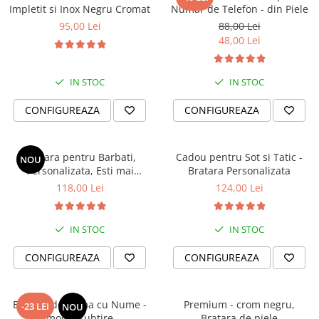
Impletit si Inox Negru Cromat
Numar de Telefon - din Piele
95,00 Lei
88,00 Lei
48,00 Lei
IN STOC
IN STOC
CONFIGUREAZA
CONFIGUREAZA
Bratara pentru Barbati,
Cadou pentru Sot si Tatic -
NOU
Personalizata, Esti mai
Bratara Personalizata
puternic si mai iubit
118,00 Lei
124,00 Lei
IN STOC
IN STOC
Acest
Set Cadou pentru zodia Săgetător
este creat pentru a fi
CONFIGUREAZA
CONFIGUREAZA
oferit celor dragi
sau pentru a-ți
completa aventura personală
cu
un strop de magie!
Bratara de Dama cu Nume -
Premium - crom negru,
-23 LEI
NOU
model subtire
Bratara de piele