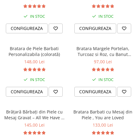
IN STOC
IN STOC
CONFIGUREAZA
CONFIGUREAZA
Bratara de Piele Barbati
Bratara Margele Portelan,
Personalizabila (colorată)
Turcoaz si Roz, cu Banut
Personalizat
148,00 Lei
97,00 Lei
IN STOC
IN STOC
CONFIGUREAZA
CONFIGUREAZA
Brățară Bărbați din Piele cu
Bratara Barbati cu Mesaj din
Mesaj Gravat – All We Have Is
Piele , You are Loved
Now
145,00 Lei
133,00 Lei