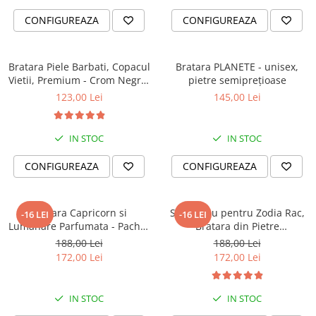
CONFIGUREAZA
CONFIGUREAZA
Bratara Piele Barbati, Copacul
Bratara PLANETE - unisex,
Vietii, Premium - Crom Negru,
pietre semiprețioase
(classic)
123,00 Lei
145,00 Lei
IN STOC
IN STOC
CONFIGUREAZA
CONFIGUREAZA
Bratara Capricorn si
Set Cadou pentru Zodia Rac,
-16 LEI
-16 LEI
Lumanare Parfumata - Pachet
Bratara din Pietre
Cadou Zodie
Semipretioase si Lumanare
188,00 Lei
188,00 Lei
Parfumata
172,00 Lei
172,00 Lei
IN STOC
IN STOC