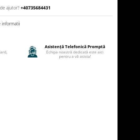
 de ajutor?
+40735684431
informatii
Asistență Telefonică Promptă
ard,
Echipa noastră dedicată este aici
pentru a vă asista!