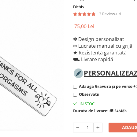
Dichis
3 Review-uri
75,00 Lei
✽ Design personalizat
✂︎ Lucrate manual cu grijă
★ Rezistență garantată
⛟ Livrare rapidă
PERSONALIZEAZ
Adaugă Gravură și pe verso + 
Observații
IN STOC
Durata de livrare:
🚚 𝟐𝟒/𝟒𝟖𝐡
ADAUG