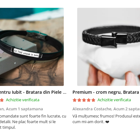
rezultate din peste 8 ani de 
ii, dacă este necesar. 
 reparațiilor poate fi acoperit de 
cheilor tale și transmite un 
Cadou pentru Iubit - Bratara din Piele si Argint - mesaj Cu tine
Achizitie verificata
Achizitie verificata
an,
Acum 1 saptamana
Alexandra Costache,
Acum 2 sapt
comandate sunt foarte fin lucrate, cu
Vă mulțumesc frumos! Produsul este
detalii. Ne plac foarte mult si le
cum mi-am dorit. ❤️
t timpul.