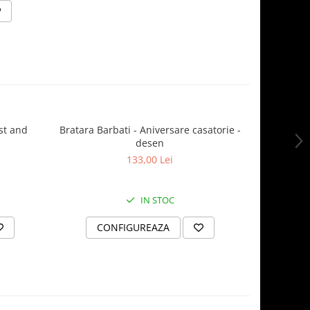
ast and
Bratara Barbati - Aniversare casatorie -
Breloc Pe
desen
Gravură '
133,00 Lei
IN STOC
CONFIGUREAZA
C