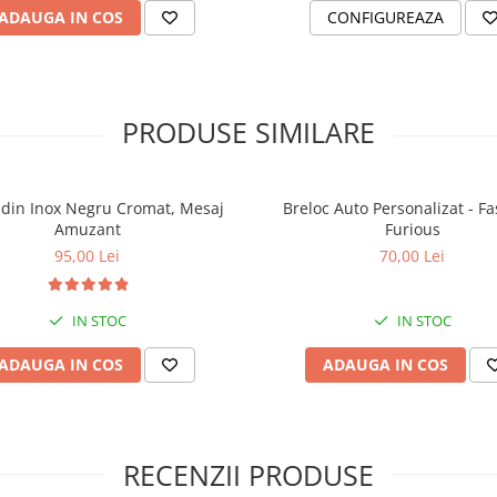
ADAUGA IN COS
CONFIGUREAZA
ate, rezistent la uzură, 
PRODUSE SIMILARE
 1 cm, grosime - 0.2 cm 
ă cu precizie direct în 
 din Inox Negru Cromat, Mesaj
Breloc Auto Personalizat - F
Amuzant
Furious
și rezistent în timp
95,00 Lei
70,00 Lei
a adăuga un mesaj 
rind un plus de 
IN STOC
IN STOC
feră un aspect 
ADAUGA IN COS
ADAUGA IN COS
xidabil pentru prindere 
u a fi oferit ca un 
RECENZII PRODUSE