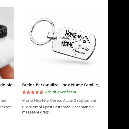
Premium - crom negru, Bratara de piele PERSONALIZABILA (classic)
Breloc Personalizat Inox Nume Familie, Gravură 'Home Sweet Home', Cadou Casă Nouă
Achizitie verificata
amani
Maria Nicoleta Oprea,
Acum 2 saptamani
Larisa,
Acum
 exact
Pur și simplu peste așteptări! Recomand cu
Super calitati
maaaaare drag!!
de ea!