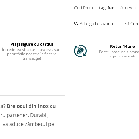
Cod Produs:
tag-fun
Ai nevoie
Adauga la Favorite
Cere 
Plăți sigure cu cardul
Retur 14 zile
Încrederea și securitatea dvs. sunt
Pentru produsele stand
prioritățile noastre în fiecare
nepersonalizate
tranzacție!
ta?
Brelocul din Inox cu
ru partener. Durabil,
 îi va aduce zâmbetul pe