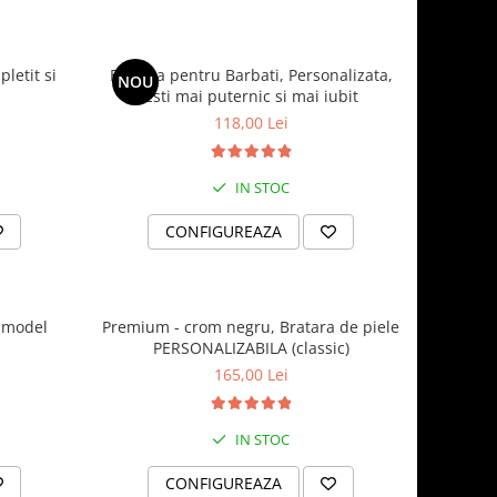
letit si
Bratara pentru Barbati, Personalizata,
NOU
Esti mai puternic si mai iubit
118,00 Lei
IN STOC
CONFIGUREAZA
 model
Premium - crom negru, Bratara de piele
PERSONALIZABILA (classic)
165,00 Lei
IN STOC
CONFIGUREAZA