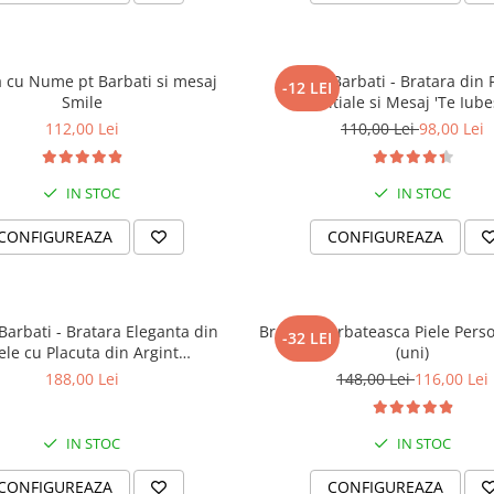
a cu Nume pt Barbati si mesaj
Cadou Barbati - Bratara din P
-12 LEI
Smile
Initiale si Mesaj 'Te Iube
112,00 Lei
110,00 Lei
98,00 Lei
IN STOC
IN STOC
CONFIGUREAZA
CONFIGUREAZA
arbati - Bratara Eleganta din
Bratara Barbateasca Piele Perso
-32 LEI
ele cu Placuta din Argint
(uni)
Personalizabila
188,00 Lei
148,00 Lei
116,00 Lei
IN STOC
IN STOC
CONFIGUREAZA
CONFIGUREAZA