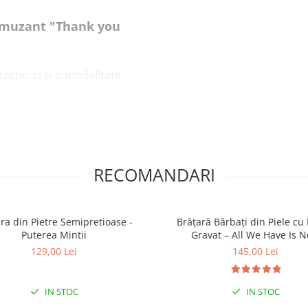
 Amuzant "Thank you
ctic, ci și o modalitate
iale un mesaj amuzant,
oferă un aspect elegant și
RECOMANDARI
u mesajul sau numele tău
partea din față vine cu
ra din Pietre Semipretioase -
Brățară Bărbați din Piele cu
poate fi transformată
Puterea Mintii
Gravat – All We Have Is 
personală.
129,00 Lei
145,00 Lei
IN STOC
IN STOC