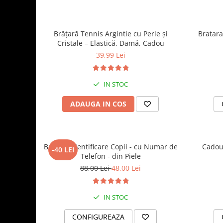
Brățară Tennis Argintie cu Perle și
Bratara
Cristale – Elastică, Damă, Cadou
39,99 Lei
IN STOC
ADAUGA IN COS
Bratara identificare Copii - cu Numar de
Cadou 
-40 LEI
Telefon - din Piele
88,00 Lei
48,00 Lei
IN STOC
CONFIGUREAZA