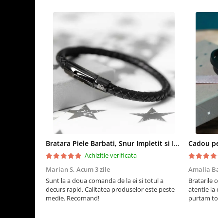
________________
Garanție și servicii:
Ne mândrim cu durabilitatea și calitatea produselor noastre, 
experiență. Oferim garanție pentru toate produsele și reparaț
Transportul pentru reparații este suportat de client, iar costul
noi sau împărțit, în funcție de circumstanțe.
Alege un breloc personalizat care adaugă un plus de stil 
mesaj special, fie că îl porți tu sau îl oferi cadou.
Bratara Piele Barbati, Snur Impletit si Inox Negru Cromat
Achizitie verificata
Marian S,
Acum 3 zile
Amalia B
Sunt la a doua comanda de la ei si totul a
Bratarile 
decurs rapid. Calitatea produselor este peste
atentie la 
medie. Recomand!
purtam to