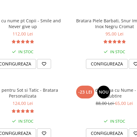
 cu nume pt Copii - Smile and
Bratara Piele Barbati, Snur Imp
Never give up
Inox Negru Cromat
112,00 Lei
95,00 Lei
IN STOC
IN STOC
CONFIGUREAZA
CONFIGUREAZA
pentru Sot si Tatic - Bratara
Bratara de Dama cu Nume -
-23 LEI
NOU
Personalizata
subtire
124,00 Lei
88,00 Lei
65,00 Lei
IN STOC
IN STOC
CONFIGUREAZA
CONFIGUREAZA