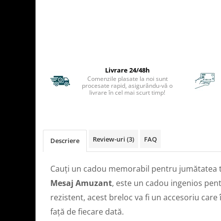
TIPURI
Bratari din Piele
Bratari din Margele de Portelan
Bratari din Pietre Semipretioase
Bratari Zodii cu Dichis
Semipretioase
Livrare 24/48h
Bratari pentru Aromaterapie
Comenzile plasate la noi sunt
procesate rapid, asigurându-vă o
Bratari cu Perle Naturale
livrare în cel mai scurt timp!
Review-uri
(3)
FAQ
Descriere
Cauți un cadou memorabil pentru jumătatea 
Mesaj Amuzant
, este un cadou ingenios pent
rezistent, acest breloc va fi un accesoriu care
față de fiecare dată.