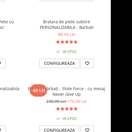
iele cu
Bratara de piele subtire
sc'
PERSONALIZABILA - Barbati
88,00 Lei
IN STOC
CONFIGUREAZA
nalizabila
Brățară bărbați - Slide Force - cu mesaj
-60 LEI
Never Give Up
230,00 Lei
170,00 Lei
IN STOC
CONFIGUREAZA