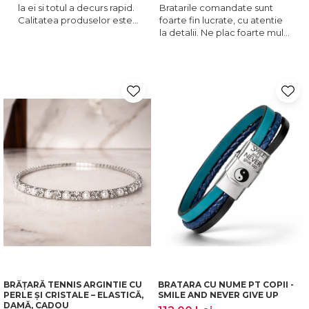
la ei si totul a decurs rapid.
Bratarile comandate sunt
V
Calitatea produselor este
foarte fin lucrate, cu atentie
P
peste medie. Recomand!
la detalii. Ne plac foarte mult
a
si le purtam tot timpul.
BRĂȚARĂ TENNIS ARGINTIE CU
BRATARA CU NUME PT COPII -
PERLE ȘI CRISTALE – ELASTICĂ,
SMILE AND NEVER GIVE UP
DAMĂ, CADOU