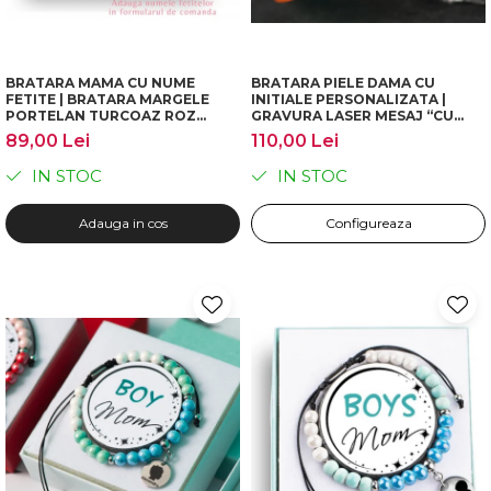
BRATARA MAMA CU NUME
BRATARA PIELE DAMA CU
FETITE | BRATARA MARGELE
INITIALE PERSONALIZATA |
PORTELAN TURCOAZ ROZ
GRAVURA LASER MESAJ “CU
PERSONALIZATA | CADOU
TINE ORIUNDE IN LUME” |
89,00 Lei
110,00 Lei
MAMA COPII | DICHIS
BRATARA CU MESAJ CADOU
PENTRU EA | DICHIS
IN STOC
IN STOC
Adauga in cos
Configureaza