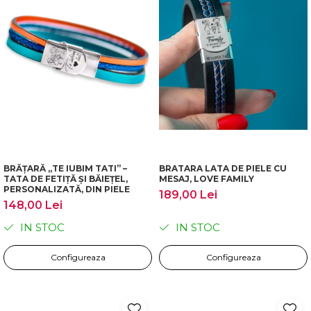
BRĂȚARĂ „TE IUBIM TATI” –
BRATARA LATA DE PIELE CU
TATA DE FETIȚĂ ȘI BĂIEȚEL,
MESAJ, LOVE FAMILY
PERSONALIZATĂ, DIN PIELE
189,00 Lei
148,00 Lei
IN STOC
IN STOC
Configureaza
Configureaza