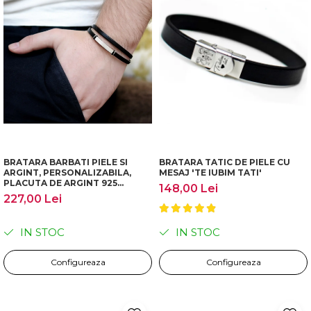
BRATARA BARBATI PIELE SI
BRATARA TATIC DE PIELE CU
ARGINT, PERSONALIZABILA,
MESAJ 'TE IUBIM TATI'
PLACUTA DE ARGINT 925
148,00 Lei
GRAVATA
227,00 Lei
IN STOC
IN STOC
Configureaza
Configureaza