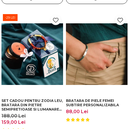
-29 LEI
SET CADOU PENTRU ZODIA LEU,
BRATARA DE PIELE FEMEI
BRATARA DIN PIETRE
SUBTIRE PERSONALIZABILA
SEMIPRETIOASE SI LUMANARE
88,00 Lei
PARFUMATA
188,00 Lei
159,00 Lei