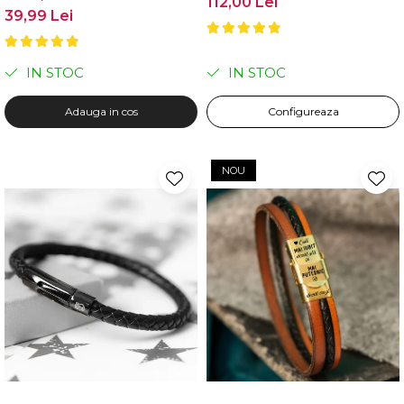
112,00 Lei
39,99 Lei
IN STOC
IN STOC
Adauga in cos
Configureaza
NOU