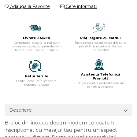
Adauga la Favorite
Cere informatii
Livrare 24/48h
Plăți sigure cu cardul
Comenzile plasate la noi sunt
Încrederea și securitatea dvs. sunt
procesate rapid, asigurându-vă o
prioritățile noastre în fiecare
livrare în cel mai scurt timp!
tranzacție!
Asistență Telefonică
Retur 14 zile
Promptă
Pentru produsele standard,
Echipa noastră dedicată este aici
nepersonalizate
pentru a vă asista!
Descriere
Breloc din inox cu design modern ce poate fi
inscriptionat cu mesajul tau pentru un aspect