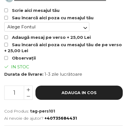
Bratari Baieti
Scrie aici mesajul tău
Bratari Fete
Sau încarcă aici poza cu mesajul tău
Bratari Bff
Alege Fontul
TIPURI
Adaugă mesaj pe verso + 25,00 Lei
Bratari din Piele
Sau încarcă aici poza cu mesajul tău de pe verso
Bratari din Margele de Portelan
+ 25,00 Lei
Bratari din Pietre Semipretioase
Observații
Bratari Zodii cu Dichis
Semipretioase
IN STOC
Bratari pentru Aromaterapie
Durata de livrare:
1-3 zile lucrătoare
Bratari cu Perle Naturale
ADAUGA IN COS
Cod Produs:
tag-pers101
Ai nevoie de ajutor?
+40735684431