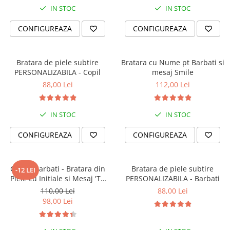
IN STOC
IN STOC
CONFIGUREAZA
CONFIGUREAZA
Bratara de piele subtire
Bratara cu Nume pt Barbati si
PERSONALIZABILA - Copil
mesaj Smile
88,00 Lei
112,00 Lei
IN STOC
IN STOC
CONFIGUREAZA
CONFIGUREAZA
Cadou Barbati - Bratara din
Bratara de piele subtire
-12 LEI
Piele cu Initiale si Mesaj 'Te
PERSONALIZABILA - Barbati
Iubesc'
110,00 Lei
88,00 Lei
98,00 Lei