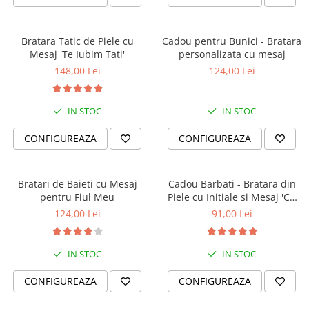
Bratara Tatic de Piele cu
Cadou pentru Bunici - Bratara
Mesaj 'Te Iubim Tati'
personalizata cu mesaj
148,00 Lei
124,00 Lei
IN STOC
IN STOC
CONFIGUREAZA
CONFIGUREAZA
Bratari de Baieti cu Mesaj
Cadou Barbati - Bratara din
pentru Fiul Meu
Piele cu Initiale si Mesaj 'Cu
Tine Oriunde în Lume'
124,00 Lei
91,00 Lei
IN STOC
IN STOC
CONFIGUREAZA
CONFIGUREAZA