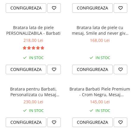
CONFIGUREAZA
CONFIGUREAZA
Bratara lata de piele
Bratara lata de piele cu
PERSONALIZABILA - Barbati
mesaj, Smile and never give
up
218,00 Lei
168,00 Lei
IN STOC
IN STOC
CONFIGUREAZA
CONFIGUREAZA
Bratara pentru Barbati,
Bratara Barbati Piele Premium
Personalizata cu Mesaj
- Crom Negru, Mesaj
Călător, Slide Force
Unexpected (classic)
230,00 Lei
145,00 Lei
IN STOC
IN STOC
CONFIGUREAZA
CONFIGUREAZA