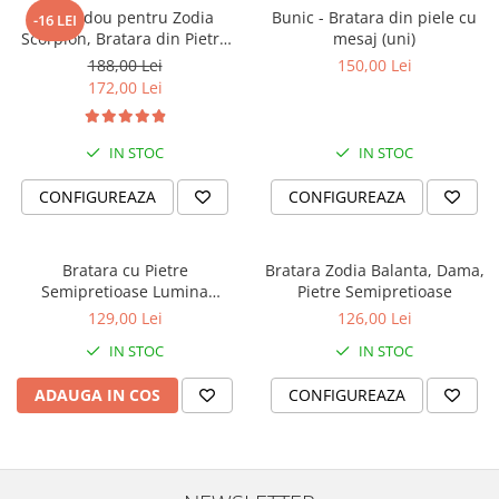
Set Cadou pentru Zodia
Bunic - Bratara din piele cu
-16 LEI
Scorpion, Bratara din Pietre
mesaj (uni)
Semipretioase si Lumanare
188,00 Lei
150,00 Lei
Parfumata
172,00 Lei
IN STOC
IN STOC
CONFIGUREAZA
CONFIGUREAZA
Bratara cu Pietre
Bratara Zodia Balanta, Dama,
Semipretioase Lumina
Pietre Semipretioase
Sufletului
129,00 Lei
126,00 Lei
IN STOC
IN STOC
ADAUGA IN COS
CONFIGUREAZA