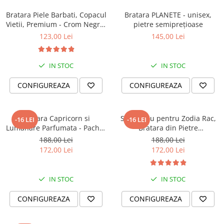
Bratara Piele Barbati, Copacul
Bratara PLANETE - unisex,
Vietii, Premium - Crom Negru,
pietre semiprețioase
(classic)
123,00 Lei
145,00 Lei
IN STOC
IN STOC
CONFIGUREAZA
CONFIGUREAZA
Bratara Capricorn si
Set Cadou pentru Zodia Rac,
-16 LEI
-16 LEI
Lumanare Parfumata - Pachet
Bratara din Pietre
Cadou Zodie
Semipretioase si Lumanare
188,00 Lei
188,00 Lei
Parfumata
172,00 Lei
172,00 Lei
IN STOC
IN STOC
CONFIGUREAZA
CONFIGUREAZA