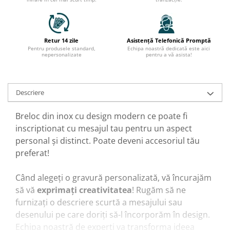
Retur 14 zile
Asistență Telefonică Promptă
Pentru produsele standard,
Echipa noastră dedicată este aici
nepersonalizate
pentru a vă asista!
Descriere
Breloc din inox cu design modern ce poate fi
inscriptionat cu mesajul tau pentru un aspect
personal și distinct. Poate deveni accesoriul tău
preferat!
Când alegeți o gravură personalizată, vă încurajăm
să vă
exprimați creativitatea
! Rugăm să ne
furnizați o descriere scurtă a mesajului sau
desenului pe care doriți să-l încorporăm în design.
Echipa noastră de experți va transforma ideea