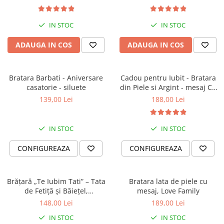
IN STOC
IN STOC
ADAUGA IN COS
ADAUGA IN COS
Bratara Barbati - Aniversare
Cadou pentru Iubit - Bratara
casatorie - siluete
din Piele si Argint - mesaj Cu
tine
139,00 Lei
188,00 Lei
IN STOC
IN STOC
CONFIGUREAZA
CONFIGUREAZA
Brățară „Te Iubim Tati” – Tata
Bratara lata de piele cu
de Fetiță și Băiețel,
mesaj, Love Family
Personalizată, Din Piele
148,00 Lei
189,00 Lei
IN STOC
IN STOC