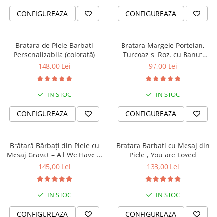
CONFIGUREAZA
CONFIGUREAZA
Bratara de Piele Barbati
Bratara Margele Portelan,
Personalizabila (colorată)
Turcoaz si Roz, cu Banut
Personalizat
148,00 Lei
97,00 Lei
IN STOC
IN STOC
CONFIGUREAZA
CONFIGUREAZA
Brățară Bărbați din Piele cu
Bratara Barbati cu Mesaj din
Mesaj Gravat – All We Have Is
Piele , You are Loved
Now
145,00 Lei
133,00 Lei
IN STOC
IN STOC
CONFIGUREAZA
CONFIGUREAZA