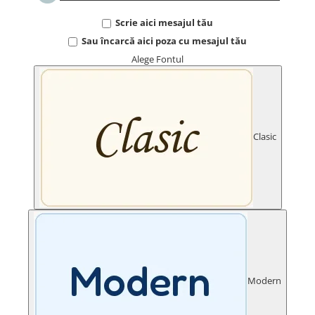
TIPURI
Scrie aici mesajul tău
Bratari din Piele
Sau încarcă aici poza cu mesajul tău
Bratari din Margele de Portelan
Alege Fontul
Bratari din Pietre Semipretioase
Bratari Zodii cu Dichis
Semipretioase
Bratari pentru Aromaterapie
Bratari cu Perle Naturale
Clasic
Modern