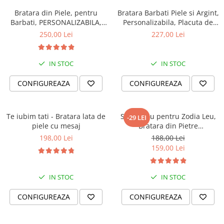
Bratara din Piele, pentru
Bratara Barbati Piele si Argint,
Barbati, PERSONALIZABILA,
Personalizabila, Placuta de
Slide Force (casual)
Argint 925 Gravata
250,00 Lei
227,00 Lei
IN STOC
IN STOC
CONFIGUREAZA
CONFIGUREAZA
Te iubim tati - Bratara lata de
Set Cadou pentru Zodia Leu,
-29 LEI
piele cu mesaj
Bratara din Pietre
Semipretioase si Lumanare
198,00 Lei
188,00 Lei
Parfumata
159,00 Lei
IN STOC
IN STOC
CONFIGUREAZA
CONFIGUREAZA