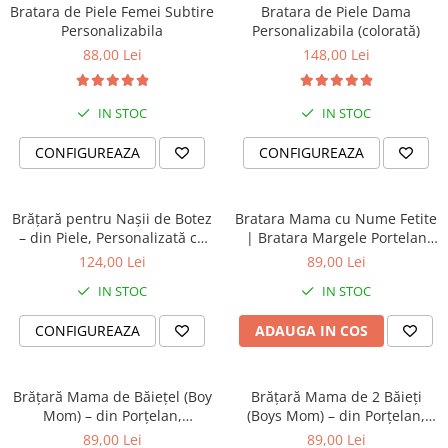
Bratara de Piele Femei Subtire
Bratara de Piele Dama
Personalizabila
Personalizabila (colorată)
88,00 Lei
148,00 Lei
IN STOC
IN STOC
CONFIGUREAZA
CONFIGUREAZA
Brățară pentru Nașii de Botez
Bratara Mama cu Nume Fetite
– din Piele, Personalizată cu
| Bratara Margele Portelan
Mesaj
Turcoaz Roz Personalizata |
124,00 Lei
89,00 Lei
Cadou Mama Copii | Dichis
IN STOC
IN STOC
CONFIGUREAZA
ADAUGA IN COS
Brățară Mama de Băiețel (Boy
Brățară Mama de 2 Băieți
Mom) – din Porțelan,
(Boys Mom) – din Porțelan,
Personalizată cu Nume
Personalizată cu Nume
89,00 Lei
89,00 Lei