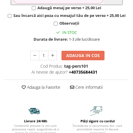
Adaugă mesaj pe verso + 25,00 Lei
Sau încarcă aici poza cu mesajul tău de pe verso + 25,00 Lei
Observații
IN STOC
Durata de livrare:
1-3 zile lucrătoare
ADAUGA IN COS
Cod Produs:
tag-pers101
Ai nevoie de ajutor?
+40735684431
Adauga la Favorite
Cere informatii
Livrare 24/48h
Plăți sigure cu cardul
Comenzile plasate la noi sunt
Încrederea și securitatea dvs. sunt
procesate rapid, asigurându-vă o
prioritățile noastre în fiecare
livrare în cel mai scurt timp!
tranzacție!