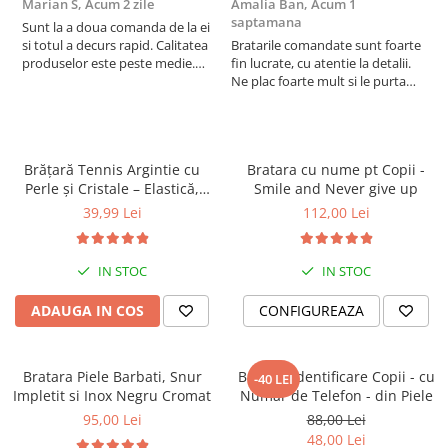
Marian S,
Acum 2 zile
Amalia Ban,
Acum 1
A
saptamana
s
Sunt la a doua comanda de la ei
Ne mândrim cu durabilitatea și calitatea produselor noastre, 
si totul a decurs rapid. Calitatea
Bratarile comandate sunt foarte
V
produselor este peste medie.
fin lucrate, cu atentie la detalii.
e
rezultate din peste 8 ani de experiență. Oferim garanție pentru 
Recomand!
Ne plac foarte mult si le purtam
tot timpul.
toate produsele și reparații, dacă este necesar. Transportul pentru 
reparații este suportat de client, iar costul reparațiilor poate fi 
Brățară Tennis Argintie cu
Bratara cu nume pt Copii -
acoperit de noi sau împărțit, în funcție de circumstanțe.
Perle și Cristale – Elastică,
Smile and Never give up
Damă, Cadou
39,99 Lei
112,00 Lei
Alege un breloc personalizat care adaugă un plus de stil 
cheilor tale și transmite un mesaj special, fie că îl porți tu sau 
IN STOC
IN STOC
îl oferi cadou.
ADAUGA IN COS
CONFIGUREAZA
Bratara Piele Barbati, Snur
Bratara identificare Copii - cu
-40 LEI
Impletit si Inox Negru Cromat
Numar de Telefon - din Piele
95,00 Lei
88,00 Lei
48,00 Lei