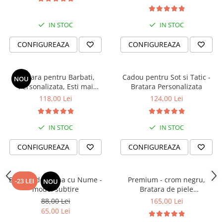
IN STOC
IN STOC
CONFIGUREAZA
CONFIGUREAZA
Bratara pentru Barbati,
Cadou pentru Sot si Tatic -
NOU
Personalizata, Esti mai
Bratara Personalizata
puternic si mai iubit
118,00 Lei
124,00 Lei
IN STOC
IN STOC
CONFIGUREAZA
CONFIGUREAZA
Bratara de Dama cu Nume -
Premium - crom negru,
-23 LEI
NOU
model subtire
Bratara de piele
PERSONALIZABILA (classic)
88,00 Lei
165,00 Lei
65,00 Lei