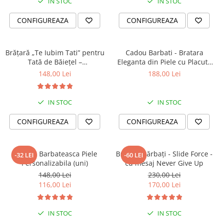
IN STOC
IN STOC
CONFIGUREAZA
CONFIGUREAZA
Brățară „Te Iubim Tati” pentru
Cadou Barbati - Bratara
Tată de Băiețel –
Eleganta din Piele cu Placuta
Personalizată, Din Piele
din Argint Personalizabila
148,00 Lei
188,00 Lei
IN STOC
IN STOC
CONFIGUREAZA
CONFIGUREAZA
Bratara Barbateasca Piele
Brățară bărbați - Slide Force -
-32 LEI
-60 LEI
Personalizabila (uni)
cu mesaj Never Give Up
148,00 Lei
230,00 Lei
116,00 Lei
170,00 Lei
IN STOC
IN STOC