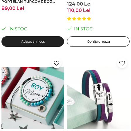
PORTELAN TURCOAZ ROZ
124,00 Lei
PERSONALIZATA | CADOU
89,00 Lei
110,00 Lei
MAMA COPII | DICHIS
IN STOC
IN STOC
Adauga in cos
Configureaza