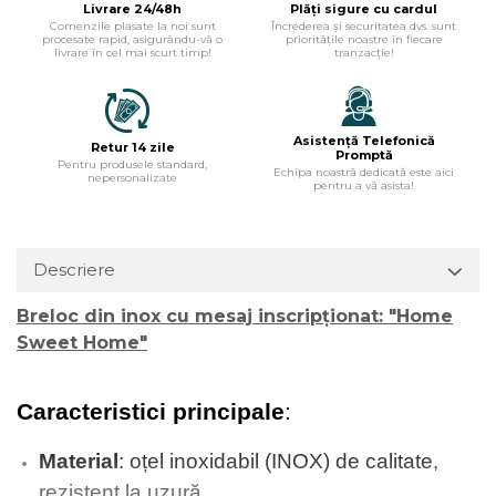
Livrare 24/48h
Plăți sigure cu cardul
Comenzile plasate la noi sunt
Încrederea și securitatea dvs. sunt
procesate rapid, asigurându-vă o
prioritățile noastre în fiecare
livrare în cel mai scurt timp!
tranzacție!
Asistență Telefonică
Retur 14 zile
Promptă
Pentru produsele standard,
Echipa noastră dedicată este aici
nepersonalizate
pentru a vă asista!
Descriere
Breloc din inox cu mesaj inscripționat: "Home
Sweet Home"
Caracteristici principale
:
Material
: oțel inoxidabil (INOX) de calitate, 
rezistent la uzură