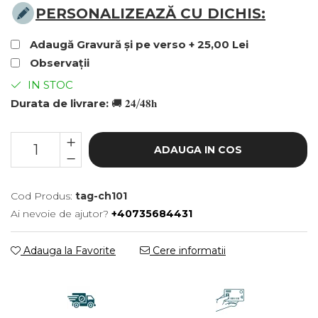
Bratari Baieti
PERSONALIZEAZĂ CU DICHIS:
Bratari Fete
Adaugă Gravură și pe verso + 25,00 Lei
Bratari Bff
Observații
TIPURI
IN STOC
Bratari din Piele
Durata de livrare:
🚚 𝟐𝟒/𝟒𝟖𝐡
Bratari din Margele de Portelan
Bratari din Pietre Semipretioase
ADAUGA IN COS
Bratari Zodii cu Dichis
Semipretioase
Bratari pentru Aromaterapie
Cod Produs:
tag-ch101
Bratari cu Perle Naturale
Ai nevoie de ajutor?
+40735684431
Adauga la Favorite
Cere informatii