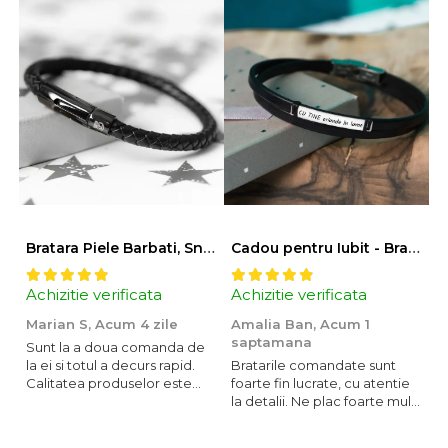
Bratara Piele Barbati, Snur Impletit si Inox Negru Cromat
Cadou pentru Iubit - Bratara din Piele si Argint - mesaj Cu tine
Achizitie verificata
Achizitie verificata
A
Marian S,
Acum 4 zile
Amalia Ban,
Acum 1
A
saptamana
2
Sunt la a doua comanda de
la ei si totul a decurs rapid.
Bratarile comandate sunt
V
Calitatea produselor este
foarte fin lucrate, cu atentie
P
peste medie. Recomand!
la detalii. Ne plac foarte mult
a
si le purtam tot timpul.