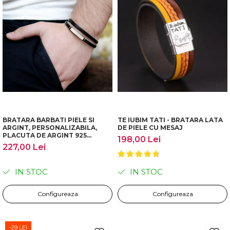
BRATARA BARBATI PIELE SI
TE IUBIM TATI - BRATARA LATA
ARGINT, PERSONALIZABILA,
DE PIELE CU MESAJ
PLACUTA DE ARGINT 925
198,00 Lei
GRAVATA
227,00 Lei
IN STOC
IN STOC
Configureaza
Configureaza
-29 LEI