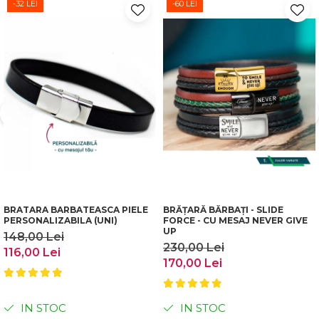
-32 LEI
-60 LEI
BRATARA BARBATEASCA PIELE
BRĂȚARĂ BĂRBAȚI - SLIDE
PERSONALIZABILA (UNI)
FORCE - CU MESAJ NEVER GIVE
UP
148,00 Lei
230,00 Lei
116,00 Lei
170,00 Lei
IN STOC
IN STOC