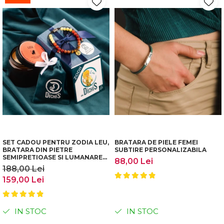
SET CADOU PENTRU ZODIA LEU,
BRATARA DE PIELE FEMEI
BRATARA DIN PIETRE
SUBTIRE PERSONALIZABILA
SEMIPRETIOASE SI LUMANARE
88,00 Lei
PARFUMATA
188,00 Lei
159,00 Lei
IN STOC
IN STOC