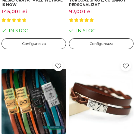
MESAJ GRAVAT – ALL WE HAVE
TURCOAZ SI ROZ, CU BANUT
IS NOW
PERSONALIZAT
145,00 Lei
97,00 Lei
IN STOC
IN STOC
Configureaza
Configureaza