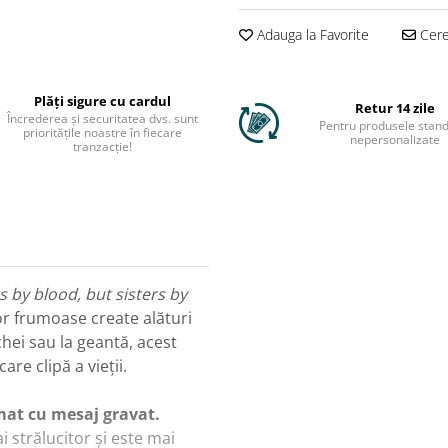
Adauga la Favorite
Cere 
Plăți sigure cu cardul
Retur 14 zile
Încrederea și securitatea dvs. sunt
Pentru produsele stand
prioritățile noastre în fiecare
nepersonalizate
tranzacție!
s by blood, but sisters by
lor frumoase create alături
 chei sau la geantă, acest
care clipă a vieții.
at cu mesaj gravat.
 strălucitor și este mai