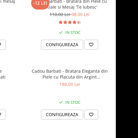
i mesaj
Cadou Barbati - Bratara din Piele cu
-12 LEI
Initiale si Mesaj 'Te Iubesc'
110,00 Lei
98,00 Lei
IN STOC
CONFIGUREAZA
e
Cadou Barbati - Bratara Eleganta din
ati
Piele cu Placuta din Argint
Personalizabila
188,00 Lei
IN STOC
CONFIGUREAZA