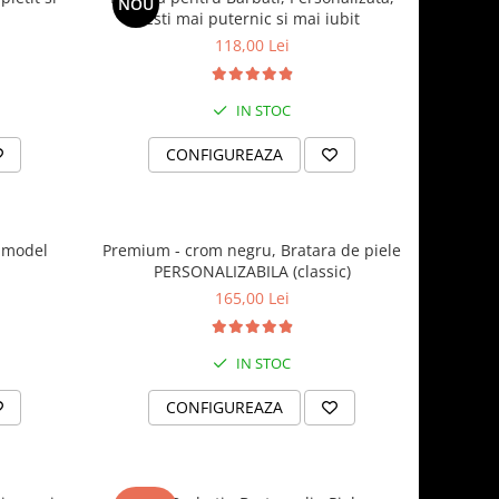
NOU
Esti mai puternic si mai iubit
118,00 Lei
IN STOC
CONFIGUREAZA
 model
Premium - crom negru, Bratara de piele
PERSONALIZABILA (classic)
165,00 Lei
IN STOC
CONFIGUREAZA