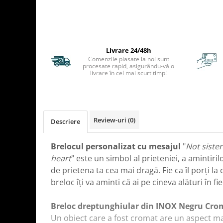
TIPURI
Bratari din Piele
Bratari din Margele de Portelan
Bratari din Pietre Semipretioase
Livrare 24/48h
Bratari Zodii cu Dichis
Comenzile plasate la noi sunt
Semipretioase
procesate rapid, asigurându-vă o
livrare în cel mai scurt timp!
Bratari pentru Aromaterapie
Bratari cu Perle Naturale
Review-uri
(0)
Descriere
Brelocul personalizat cu mesajul
"
Not sister
heart
" este un simbol al prieteniei, a amintiri
de prietena ta cea mai dragă. Fie ca îl porți la
breloc îți va aminti că ai pe cineva alături în fie
Breloc dreptunghiular din INOX Negru Crom
Un obiect care a fost cromat are un aspect mai