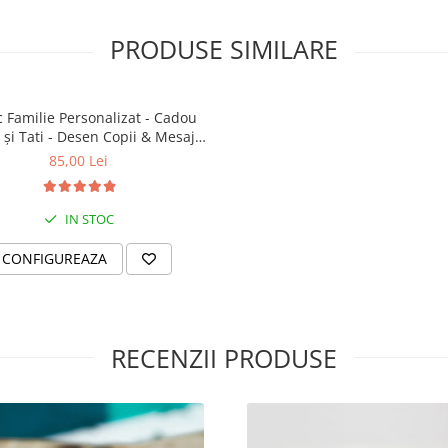
PRODUSE SIMILARE
c Familie Personalizat - Cadou
și Tati - Desen Copii & Mesaj
"Familia Noastră" - Inox
85,00 Lei
IN STOC
CONFIGUREAZA
RECENZII PRODUSE