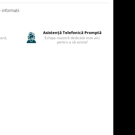
informatii
Asistență Telefonică Promptă
ard,
Echipa noastră dedicată este aici
pentru a vă asista!