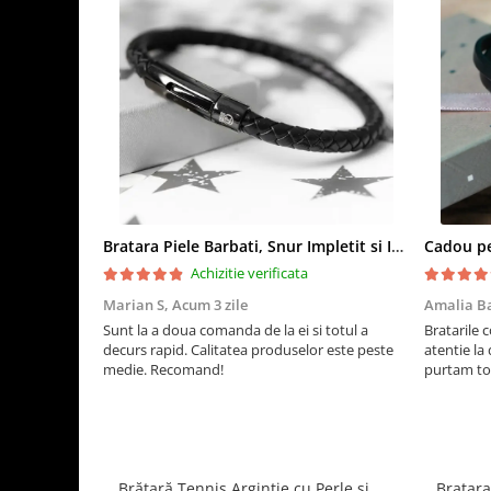
Bratara Piele Barbati, Snur Impletit si Inox Negru Cromat
Achizitie verificata
Marian S,
Acum 3 zile
Amalia B
Sunt la a doua comanda de la ei si totul a
Bratarile 
decurs rapid. Calitatea produselor este peste
atentie la 
medie. Recomand!
purtam to
Brățară Tennis Argintie cu Perle și
Bratara