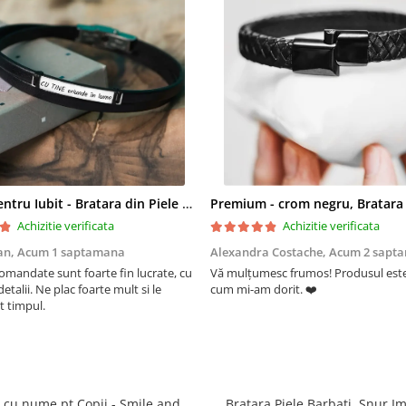
Cadou pentru Iubit - Bratara din Piele si Argint - mesaj Cu tine
Achizitie verificata
Achizitie verificata
an,
Acum 1 saptamana
Alexandra Costache,
Acum 2 sapt
comandate sunt foarte fin lucrate, cu
Vă mulțumesc frumos! Produsul este
detalii. Ne plac foarte mult si le
cum mi-am dorit. ❤️
t timpul.
 cu nume pt Copii - Smile and
Bratara Piele Barbati, Snur Imp