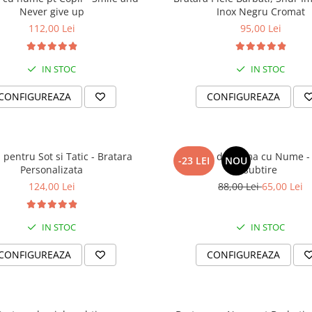
Never give up
Inox Negru Cromat
112,00 Lei
95,00 Lei
IN STOC
IN STOC
CONFIGUREAZA
CONFIGUREAZA
pentru Sot si Tatic - Bratara
Bratara de Dama cu Nume -
-23 LEI
NOU
Personalizata
subtire
124,00 Lei
88,00 Lei
65,00 Lei
IN STOC
IN STOC
CONFIGUREAZA
CONFIGUREAZA