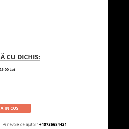
Ă CU DICHIS:
25,00 Lei
A IN COS
Ai nevoie de ajutor?
+40735684431