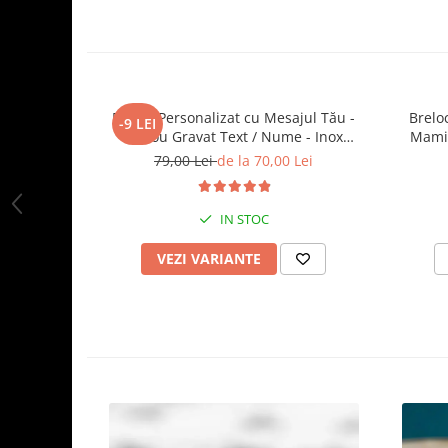
Breloc Personalizat cu Mesajul Tău -
Brelo
-9 LEI
Cadou Gravat Text / Nume - Inox
Mami 
Premium - Cutie Inclusă
79,00 Lei
de la 70,00 Lei
IN STOC
VEZI VARIANTE