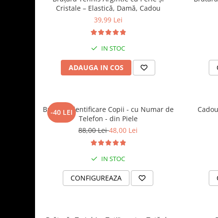
Cristale – Elastică, Damă, Cadou
39,99 Lei
IN STOC
ADAUGA IN COS
Bratara identificare Copii - cu Numar de
Cadou 
-40 LEI
Telefon - din Piele
88,00 Lei
48,00 Lei
IN STOC
CONFIGUREAZA