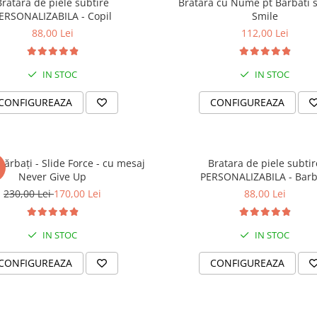
Bratara de piele subtire
Bratara cu Nume pt Barbati s
ERSONALIZABILA - Copil
Smile
88,00 Lei
112,00 Lei
IN STOC
IN STOC
CONFIGUREAZA
CONFIGUREAZA
bărbați - Slide Force - cu mesaj
Bratara de piele subtir
I
Never Give Up
PERSONALIZABILA - Barb
230,00 Lei
170,00 Lei
88,00 Lei
IN STOC
IN STOC
CONFIGUREAZA
CONFIGUREAZA