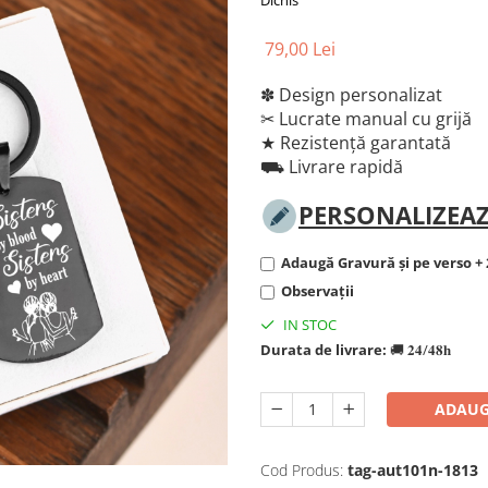
Dichis
79,00 Lei
✽ Design personalizat
✂︎ Lucrate manual cu grijă
★ Rezistență garantată
⛟ Livrare rapidă
PERSONALIZEAZ
Adaugă Gravură și pe verso + 
Observații
IN STOC
Durata de livrare:
🚚 𝟐𝟒/𝟒𝟖𝐡
ADAUG
Cod Produs:
tag-aut101n-1813