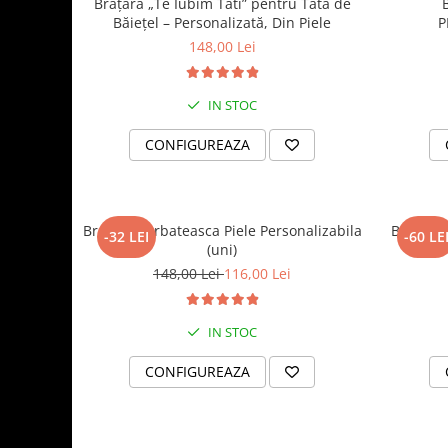
Brățară „Te Iubim Tati” pentru Tată de
Băiețel – Personalizată, Din Piele
P
148,00 Lei
IN STOC
CONFIGUREAZA
Bratara Barbateasca Piele Personalizabila
Brățară 
-32 LEI
-60 LE
(uni)
148,00 Lei
116,00 Lei
IN STOC
CONFIGUREAZA