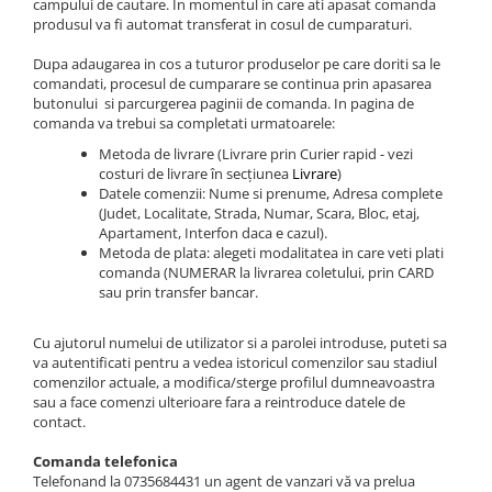
campului de cautare. In momentul in care ati apasat comanda
Cadouri Prieteni
PERSONALIZATE
produsul va fi automat transferat in cosul de cumparaturi.
Cadouri Amuzante
Bratari cu Nume
Dupa adaugarea in cos a tuturor produselor pe care doriti sa le
Cadouri de Casa Noua
Bratari cu Initiale
comandati, procesul de cumparare se continua prin apasarea
butonului si parcurgerea paginii de comanda. In pagina de
Bratari cu Mesaje Motivationale
Seturi Cadou
comanda va trebui sa completati urmatoarele:
Bratari Personalizate pt. BARBATI
Banut Mot
Metoda de livrare (Livrare prin Curier rapid - vezi
dragi
costuri de livrare în secțiunea
Livrare
)
Bratari Personalizate FEMEI iubite
Datele comenzii: Nume si prenume, Adresa complete
(Judet, Localitate, Strada, Numar, Scara, Bloc, etaj,
Bratari Personalizate pt CUPLURI
Apartament, Interfon daca e cazul).
indragite
Metoda de plata: alegeti modalitatea in care veti plati
Bratari Personalizate pt COPII
comanda (NUMERAR la livrarea coletului, prin CARD
nazdravani
sau prin transfer bancar.
PENTRU
Cu ajutorul numelui de utilizator si a parolei introduse, puteti sa
Bratara pentru Mama
va autentificati pentru a vedea istoricul comenzilor sau stadiul
Bratara Te Iubim Tati
comenzilor actuale, a modifica/sterge profilul dumneavoastra
sau a face comenzi ulterioare fara a reintroduce datele de
Bratari Baieti
contact.
Bratari Fete
Comanda telefonica
Bratari Bff
Telefonand la 0735684431
un agent de vanzari vă va prelua