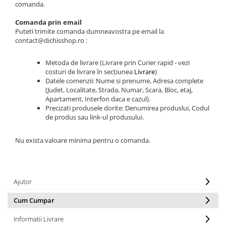
TIPURI
comanda.
Bratari din Piele
Comanda prin email
Bratari din Margele de Portelan
Puteti trimite comanda dumneavostra pe email la
contact@dichisshop.ro :
Bratari din Pietre Semipretioase
Bratari Zodii cu Dichis
Metoda de livrare (Livrare prin Curier rapid - vezi
Semipretioase
costuri de livrare în secțiunea
Livrare
)
Bratari pentru Aromaterapie
Datele comenzii: Nume si prenume, Adresa complete
(Judet, Localitate, Strada, Numar, Scara, Bloc, etaj,
Bratari cu Perle Naturale
Apartament, Interfon daca e cazul).
Precizati produsele dorite: Denumirea produslui, Codul
de produs sau link-ul produsului.
Nu exista valoare minima pentru o comanda.
Ajutor
Cum Cumpar
Informatii Livrare