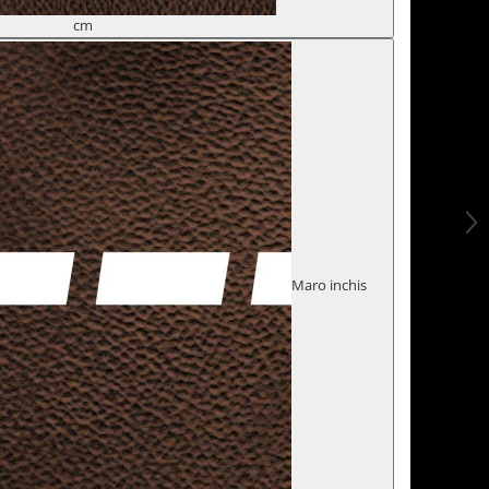
cm
Maro inchis