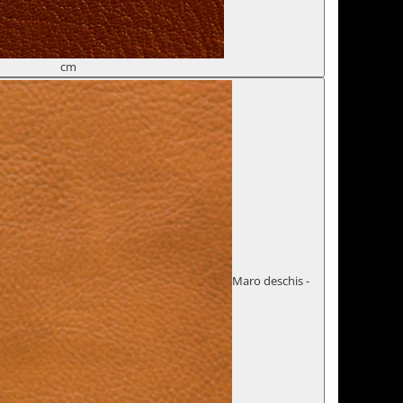
cm
Maro deschis -