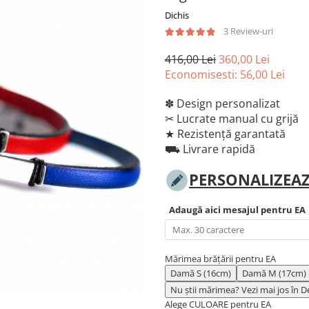
Dichis
3 Review-uri
416,00 Lei
360,00 Lei
Economisesti:
56,00
Lei
✽ Design personalizat
✂︎ Lucrate manual cu grijă
★ Rezistență garantată
⛟ Livrare rapidă
PERSONALIZEAZ
Adaugă aici mesajul pentru EA
Mărimea brățării pentru EA
Damă S (16cm)
Damă M (17cm)
Nu știi mărimea? Vezi mai jos în D
Alege CULOARE pentru EA