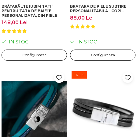
BRĂȚARĂ „TE IUBIM TATI”
BRATARA DE PIELE SUBTIRE
PENTRU TATĂ DE BĂIEȚEL –
PERSONALIZABILA - COPIL
PERSONALIZATĂ, DIN PIELE
88,00 Lei
148,00 Lei
IN STOC
IN STOC
Configureaza
Configureaza
-12 LEI