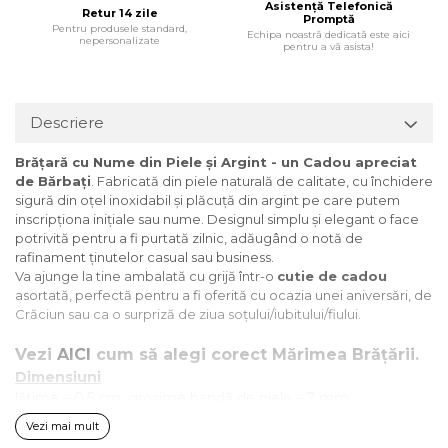
Asistență Telefonică
Retur 14 zile
Promptă
Pentru produsele standard,
Echipa noastră dedicată este aici
nepersonalizate
pentru a vă asista!
Descriere
Brățară cu Nume din Piele și Argint - un Cadou apreciat
de Bărbați
. Fabricată din piele naturală de calitate, cu închidere
sigură din oțel inoxidabil și plăcuță din argint pe care putem
inscripționa inițiale sau nume. Designul simplu și elegant o face
potrivită pentru a fi purtată zilnic, adăugând o notă de
rafinament ținutelor casual sau business.
Va ajunge la tine ambalată cu grijă într-o
cutie de cadou
asortată, perfectă pentru a fi oferită cu ocazia unei aniversări, de
Crăciun sau ca o surpriză de ziua soțului/iubitului/fiului.
Vezi
AICI
cum să alegi corect Mărimea Brățării.
Dimensiuni
lățime – 0,5 cm, grosime bandă de piele – 2 mm
Vezi mai mult
Materiale