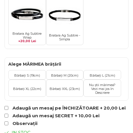
Bratara Ag Subtire
Bratara Ag Subtire -
Wrap
Simpla
+20,00 Lei
Alege MĂRIMEA brățării
Bărbați S (19cm)
Bărbați M (20cm)
Bărbați L (21cm)
Nu știi mărimea?
Bărbați XL (22cm)
Bărbați XXL (23cm)
Vezi mai jos în
Descriere
Adaugă un mesaj pe ÎNCHIZĂTOARE + 20,00 Lei
Adaugă un mesaj SECRET + 10,00 Lei
Observații
IN STOC