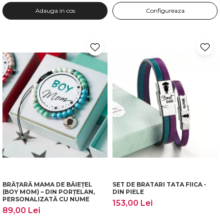
Adauga in cos
Configureaza
BRĂȚARĂ MAMA DE BĂIEȚEL
SET DE BRATARI TATA FIICA -
(BOY MOM) – DIN PORȚELAN,
DIN PIELE
PERSONALIZATĂ CU NUME
153,00 Lei
89,00 Lei