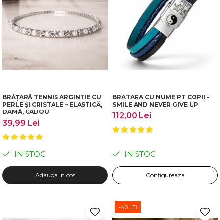
BRĂȚARĂ TENNIS ARGINTIE CU
BRATARA CU NUME PT COPII -
PERLE ȘI CRISTALE – ELASTICĂ,
SMILE AND NEVER GIVE UP
DAMĂ, CADOU
112,00 Lei
39,99 Lei
IN STOC
IN STOC
Adauga in cos
Configureaza
-40 LEI