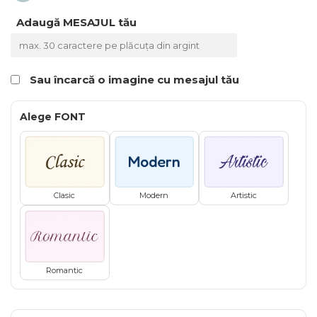
Bratari Baieti
Adaugă MESAJUL tău
Bratari Fete
Bratari Bff
TIPURI
Sau încarcă o imagine cu mesajul tău
Bratari din Piele
Bratari din Margele de Portelan
Alege FONT
Bratari din Pietre Semipretioase
Bratari Zodii cu Dichis
Semipretioase
Bratari pentru Aromaterapie
Clasic
Modern
Artistic
Bratari cu Perle Naturale
Romantic