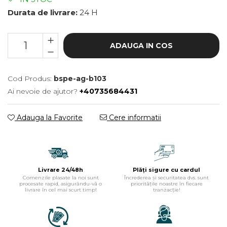
Durata de livrare:
24 H
ADAUGA IN COS
Cod Produs:
bspe-ag-b103
Ai nevoie de ajutor?
+40735684431
Adauga la Favorite
Cere informatii
Livrare 24/48h
Plăți sigure cu cardul
Comenzile plasate la noi sunt
Încrederea și securitatea dvs. sunt
procesate rapid, asigurându-vă o
prioritățile noastre în fiecare
livrare în cel mai scurt timp!
tranzacție!