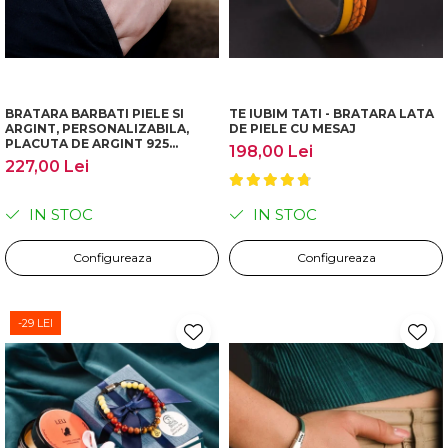
BRATARA BARBATI PIELE SI
TE IUBIM TATI - BRATARA LATA
ARGINT, PERSONALIZABILA,
DE PIELE CU MESAJ
PLACUTA DE ARGINT 925
198,00 Lei
GRAVATA
227,00 Lei
IN STOC
IN STOC
Configureaza
Configureaza
-29 LEI