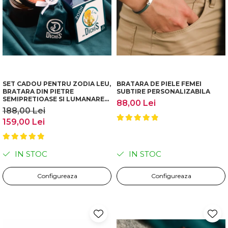
SET CADOU PENTRU ZODIA LEU,
BRATARA DE PIELE FEMEI
BRATARA DIN PIETRE
SUBTIRE PERSONALIZABILA
SEMIPRETIOASE SI LUMANARE
88,00 Lei
PARFUMATA
188,00 Lei
159,00 Lei
IN STOC
IN STOC
Configureaza
Configureaza