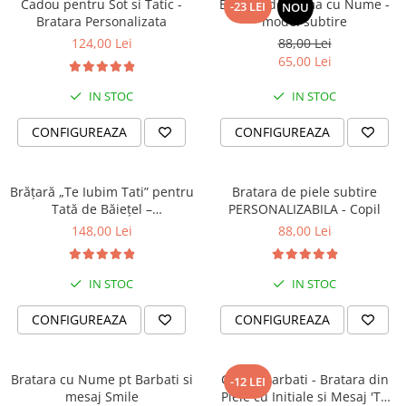
Cadou pentru Sot si Tatic -
Bratara de Dama cu Nume -
-23 LEI
NOU
Bratara Personalizata
model subtire
124,00 Lei
88,00 Lei
65,00 Lei
IN STOC
IN STOC
CONFIGUREAZA
CONFIGUREAZA
Brățară „Te Iubim Tati” pentru
Bratara de piele subtire
Tată de Băiețel –
PERSONALIZABILA - Copil
Personalizată, Din Piele
148,00 Lei
88,00 Lei
IN STOC
IN STOC
CONFIGUREAZA
CONFIGUREAZA
Bratara cu Nume pt Barbati si
Cadou Barbati - Bratara din
-12 LEI
mesaj Smile
Piele cu Initiale si Mesaj 'Te