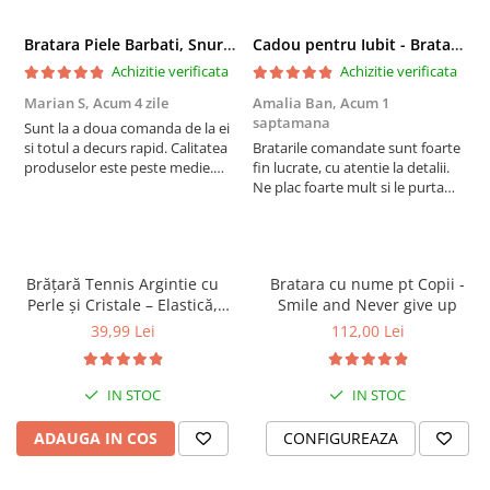
Bratara Piele Barbati, Snur Impletit si Inox Negru Cromat
Cadou pentru Iubit - Bratara din Piele si Argint - mesaj Cu tine
Achizitie verificata
Achizitie verificata
Marian S,
Acum 4 zile
Amalia Ban,
Acum 1
A
saptamana
s
Sunt la a doua comanda de la ei
si totul a decurs rapid. Calitatea
Bratarile comandate sunt foarte
V
produselor este peste medie.
fin lucrate, cu atentie la detalii.
e
Recomand!
Ne plac foarte mult si le purtam
tot timpul.
Personalizare:
Brățară Tennis Argintie cu
Bratara cu nume pt Copii -
Perle și Cristale – Elastică,
Smile and Never give up
Damă, Cadou
39,99 Lei
112,00 Lei
Poți personaliza culorile și dimensiunile brățării pentru a se
potrivi perfect cu stilul tău.
Brățara vine ambalată într-o cutie elegantă de cadou
,
IN STOC
IN STOC
pregătită să fie oferită unei persoane speciale.
________________
ADAUGA IN COS
CONFIGUREAZA
Garanție și servicii:
Ne mândrim cu durabilitatea și calitatea produselor noastre, rezultate din