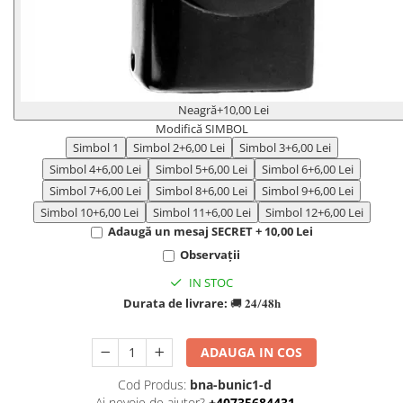
Neagră
+10,00 Lei
Modifică SIMBOL
Simbol 1
Simbol 2
+6,00 Lei
Simbol 3
+6,00 Lei
Simbol 4
+6,00 Lei
Simbol 5
+6,00 Lei
Simbol 6
+6,00 Lei
Simbol 7
+6,00 Lei
Simbol 8
+6,00 Lei
Simbol 9
+6,00 Lei
Simbol 10
+6,00 Lei
Simbol 11
+6,00 Lei
Simbol 12
+6,00 Lei
Adaugă un mesaj SECRET + 10,00 Lei
Observații
IN STOC
Durata de livrare:
🚚 𝟐𝟒/𝟒𝟖𝐡
ADAUGA IN COS
Cod Produs:
bna-bunic1-d
Ai nevoie de ajutor?
+40735684431