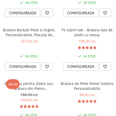
IN STOC
IN STOC
CONFIGUREAZA
CONFIGUREAZA
Bratara Barbati Piele si Argint,
Te iubim tati - Bratara lata de
Personalizabila, Placuta de
piele cu mesaj
Argint 925 Gravata
227,00 Lei
198,00 Lei
IN STOC
IN STOC
CONFIGUREAZA
CONFIGUREAZA
Set Cadou pentru Zodia Leu,
Bratara de Piele Femei Subtire
-29 LEI
Bratara din Pietre
Personalizabila
Semipretioase si Lumanare
188,00 Lei
88,00 Lei
Parfumata
159,00 Lei
IN STOC
IN STOC