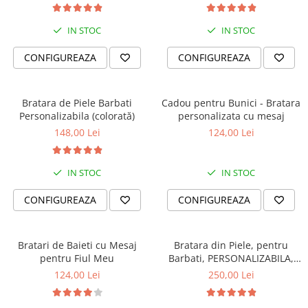
IN STOC
IN STOC
CONFIGUREAZA
CONFIGUREAZA
Bratara de Piele Barbati
Cadou pentru Bunici - Bratara
Personalizabila (colorată)
personalizata cu mesaj
148,00 Lei
124,00 Lei
IN STOC
IN STOC
CONFIGUREAZA
CONFIGUREAZA
Bratari de Baieti cu Mesaj
Bratara din Piele, pentru
pentru Fiul Meu
Barbati, PERSONALIZABILA,
Slide Force (casual)
124,00 Lei
250,00 Lei