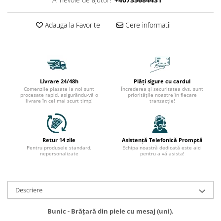
Adauga la Favorite
Cere informatii
Livrare 24/48h
Plăți sigure cu cardul
Comenzile plasate la noi sunt
Încrederea și securitatea dvs. sunt
procesate rapid, asigurându-vă o
prioritățile noastre în fiecare
livrare în cel mai scurt timp!
tranzacție!
Retur 14 zile
Asistență Telefonică Promptă
Pentru produsele standard,
Echipa noastră dedicată este aici
nepersonalizate
pentru a vă asista!
Descriere
Bunic - Brățară din piele cu mesaj (uni).