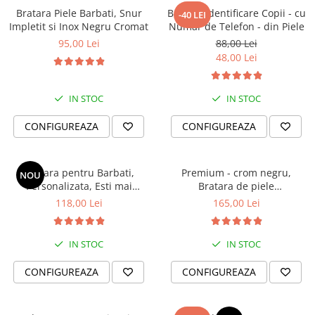
peste 8 ani de experiență. Oferim garanție pentru toate produsele și reparații,
Bratara Piele Barbati, Snur
Bratara identificare Copii - cu
-40 LEI
Impletit si Inox Negru Cromat
Numar de Telefon - din Piele
dacă este necesar. Transportul pentru reparații este suportat de client, iar
95,00 Lei
88,00 Lei
costul reparațiilor poate fi acoperit de noi sau împărțit, în funcție de
48,00 Lei
circumstanțe.
Descoperă o brățară ce te definește și poart-o zilnic ca simbol al stilului tău
personal.
IN STOC
IN STOC
CONFIGUREAZA
CONFIGUREAZA
Bratara pentru Barbati,
Premium - crom negru,
NOU
Personalizata, Esti mai
Bratara de piele
puternic si mai iubit
PERSONALIZABILA (classic)
118,00 Lei
165,00 Lei
IN STOC
IN STOC
CONFIGUREAZA
CONFIGUREAZA