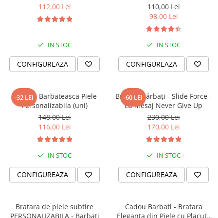
Iubesc'
112,00 Lei
110,00 Lei
98,00 Lei
IN STOC
IN STOC
CONFIGUREAZA
CONFIGUREAZA
Bratara Barbateasca Piele
Brățară bărbați - Slide Force -
-32 LEI
-60 LEI
Personalizabila (uni)
cu mesaj Never Give Up
148,00 Lei
230,00 Lei
116,00 Lei
170,00 Lei
IN STOC
IN STOC
CONFIGUREAZA
CONFIGUREAZA
Bratara de piele subtire
Cadou Barbati - Bratara
PERSONALIZABILA - Barbati
Eleganta din Piele cu Placuta