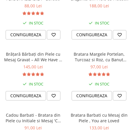
din Argint Personalizabila
88,00 Lei
188,00 Lei
IN STOC
IN STOC
CONFIGUREAZA
CONFIGUREAZA
Brățară Bărbați din Piele cu
Bratara Margele Portelan,
Mesaj Gravat – All We Have Is
Turcoaz si Roz, cu Banut
Now
Personalizat
145,00 Lei
97,00 Lei
IN STOC
IN STOC
CONFIGUREAZA
CONFIGUREAZA
Cadou Barbati - Bratara din
Bratara Barbati cu Mesaj din
Piele cu Initiale si Mesaj 'Cu
Piele , You are Loved
Tine Oriunde în Lume'
91,00 Lei
133,00 Lei