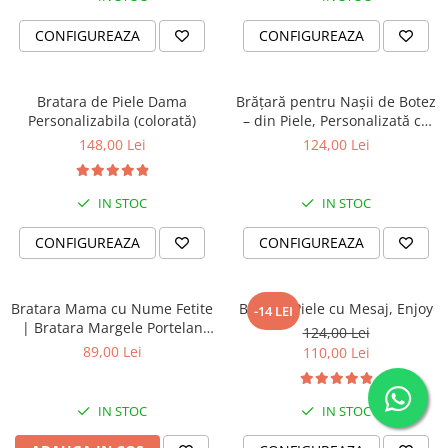
CONFIGUREAZA
CONFIGUREAZA
Bratara de Piele Dama
Brățară pentru Nașii de Botez
Personalizabila (colorată)
– din Piele, Personalizată cu
Mesaj
148,00 Lei
124,00 Lei
IN STOC
IN STOC
CONFIGUREAZA
CONFIGUREAZA
Bratara Mama cu Nume Fetite
Bratara Piele cu Mesaj, Enjoy
-14 LEI
| Bratara Margele Portelan
124,00 Lei
Turcoaz Roz Personalizata |
89,00 Lei
110,00 Lei
Cadou Mama Copii | Dichis
IN STOC
IN STOC