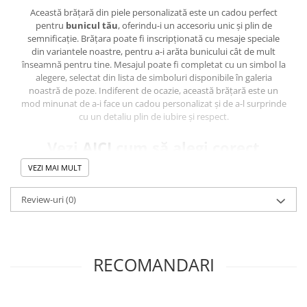
Această brățară din piele personalizată este un cadou perfect
pentru
bunicul tău
, oferindu-i un accesoriu unic și plin de
semnificație. Brățara poate fi inscripționată cu mesaje speciale
din variantele noastre, pentru a-i arăta bunicului cât de mult
înseamnă pentru tine. Mesajul poate fi completat cu un simbol la
alegere, selectat din lista de simboluri disponibile în galeria
noastră de poze. Indiferent de ocazie, această brățară este un
mod minunat de a-i face un cadou personalizat și de a-l surprinde
cu un detaliu plin de iubire și respect.
Vezi
AICI
cum să alegi corect
Mărimea Brățării.
VEZI MAI MULT
Caracteristici principale:
Review-uri
(0)
Materiale premium
: Piele naturală tăbăcită vegetal, frumos
finisată și tratată cu ceară specială pentru a reduce absorbția
umidității.
RECOMANDARI
Variante cromatice pentru banda din piele UNI
: Alege dintr-
o gamă variată de culori pentru a reflecta personalitatea și stilul
tău - de la negru și maro închis, până la nuanțe vibrante de roșu și