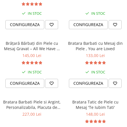
IN STOC
IN STOC
CONFIGUREAZA
CONFIGUREAZA
Brățară Bărbați din Piele cu
Bratara Barbati cu Mesaj din
Mesaj Gravat – All We Have Is
Piele , You are Loved
Now
145,00 Lei
133,00 Lei
IN STOC
IN STOC
CONFIGUREAZA
CONFIGUREAZA
Bratara Barbati Piele si Argint,
Bratara Tatic de Piele cu
Personalizabila, Placuta de
Mesaj 'Te Iubim Tati'
Argint 925 Gravata
227,00 Lei
148,00 Lei