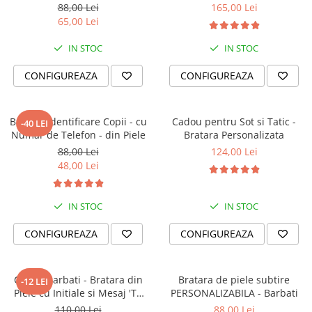
PERSONALIZABILA (classic)
88,00 Lei
165,00 Lei
65,00 Lei
IN STOC
IN STOC
CONFIGUREAZA
CONFIGUREAZA
Bratara identificare Copii - cu
Cadou pentru Sot si Tatic -
-40 LEI
Numar de Telefon - din Piele
Bratara Personalizata
88,00 Lei
124,00 Lei
48,00 Lei
IN STOC
IN STOC
CONFIGUREAZA
CONFIGUREAZA
Cadou Barbati - Bratara din
Bratara de piele subtire
-12 LEI
Piele cu Initiale si Mesaj 'Te
PERSONALIZABILA - Barbati
Iubesc'
110,00 Lei
88,00 Lei