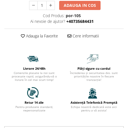
ADAUGA IN COS
Cod Produs:
por-105
Ai nevoie de ajutor?
+40735684431
Adauga la Favorite
Cere informatii
Livrare 24/48h
Plăți sigure cu cardul
Comenzile plasate la noi sunt
Încrederea și securitatea dvs. sunt
procesate rapid, asigurându-vă o
prioritățile noastre în fiecare
livrare în cel mai scurt timp!
tranzacție!
Retur 14 zile
Asistență Telefonică Promptă
Pentru produsele standard,
Echipa noastră dedicată este aici
nepersonalizate
pentru a vă asista!