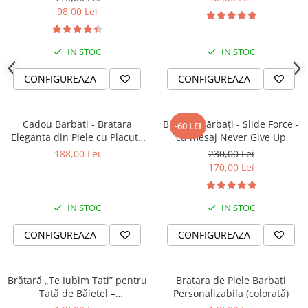
98,00 Lei
IN STOC
IN STOC
CONFIGUREAZA
CONFIGUREAZA
Cadou Barbati - Bratara
Brățară bărbați - Slide Force -
-60 LEI
Eleganta din Piele cu Placuta
cu mesaj Never Give Up
din Argint Personalizabila
188,00 Lei
230,00 Lei
170,00 Lei
IN STOC
IN STOC
CONFIGUREAZA
CONFIGUREAZA
Brățară „Te Iubim Tati” pentru
Bratara de Piele Barbati
Tată de Băiețel –
Personalizabila (colorată)
Personalizată, Din Piele