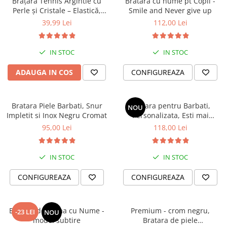
Brățară Tennis Argintie cu
Bratara cu nume pt Copii -
DichisShop suferă deteriorări, îl poți trimite înapoi
Perle și Cristale – Elastică,
Smile and Never give up
Damă, Cadou
la noi pentru reparații (în limita stocului disponibil
39,99 Lei
112,00 Lei
de materiale sau de comun acord îl reconstituim
sub o formă aproximativă cu cea inițială). Costurile
IN STOC
IN STOC
de transport sunt suportate de client, iar
reparațiile, în funcție de daune, sunt suportate de
ADAUGA IN COS
CONFIGUREAZA
noi sau și de client.
Bratara Piele Barbati, Snur
Bratara pentru Barbati,
NOU
Impletit si Inox Negru Cromat
Personalizata, Esti mai
puternic si mai iubit
95,00 Lei
118,00 Lei
IN STOC
IN STOC
CONFIGUREAZA
CONFIGUREAZA
Bratara de Dama cu Nume -
Premium - crom negru,
-23 LEI
NOU
model subtire
Bratara de piele