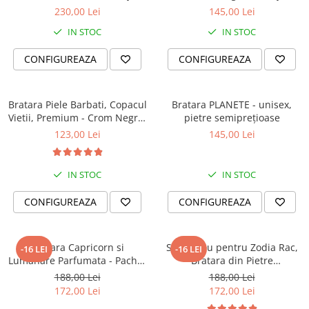
Călător, Slide Force
Unexpected (classic)
230,00 Lei
145,00 Lei
IN STOC
IN STOC
CONFIGUREAZA
CONFIGUREAZA
Bratara Piele Barbati, Copacul
Bratara PLANETE - unisex,
Vietii, Premium - Crom Negru,
pietre semiprețioase
(classic)
123,00 Lei
145,00 Lei
IN STOC
IN STOC
CONFIGUREAZA
CONFIGUREAZA
Bratara Capricorn si
Set Cadou pentru Zodia Rac,
-16 LEI
-16 LEI
Lumanare Parfumata - Pachet
Bratara din Pietre
Cadou Zodie
Semipretioase si Lumanare
188,00 Lei
188,00 Lei
Parfumata
172,00 Lei
172,00 Lei