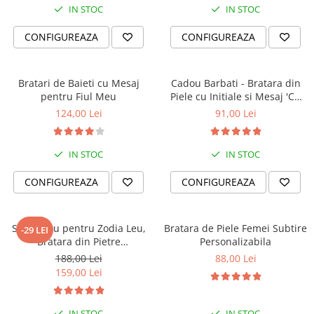
IN STOC
IN STOC
CONFIGUREAZA
CONFIGUREAZA
Bratari de Baieti cu Mesaj
Cadou Barbati - Bratara din
pentru Fiul Meu
Piele cu Initiale si Mesaj 'Cu
Tine Oriunde în Lume'
124,00 Lei
91,00 Lei
IN STOC
IN STOC
CONFIGUREAZA
CONFIGUREAZA
Set Cadou pentru Zodia Leu,
Bratara de Piele Femei Subtire
-29 LEI
Bratara din Pietre
Personalizabila
Semipretioase si Lumanare
188,00 Lei
88,00 Lei
Parfumata
159,00 Lei
IN STOC
IN STOC