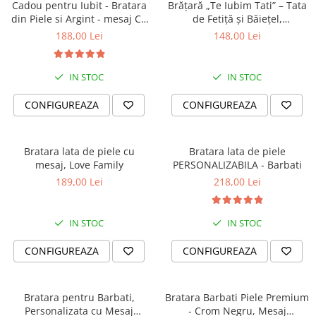
Cadou pentru Iubit - Bratara
Brățară „Te Iubim Tati” – Tata
din Piele si Argint - mesaj Cu
de Fetiță și Băiețel,
tine
Personalizată, Din Piele
188,00 Lei
148,00 Lei
IN STOC
IN STOC
CONFIGUREAZA
CONFIGUREAZA
Bratara lata de piele cu
Bratara lata de piele
mesaj, Love Family
PERSONALIZABILA - Barbati
189,00 Lei
218,00 Lei
IN STOC
IN STOC
CONFIGUREAZA
CONFIGUREAZA
Bratara pentru Barbati,
Bratara Barbati Piele Premium
Personalizata cu Mesaj
- Crom Negru, Mesaj