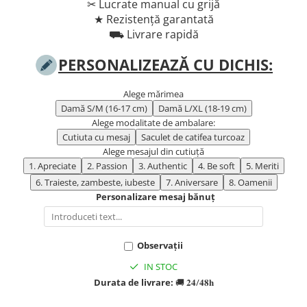
TIPURI
✂︎ Lucrate manual cu grijă
★ Rezistență garantată
Bratari din Piele
⛟ Livrare rapidă
Bratari din Margele de Portelan
Bratari din Pietre Semipretioase
PERSONALIZEAZĂ CU DICHIS:
Bratari Zodii cu Dichis
Semipretioase
Alege mărimea
Bratari pentru Aromaterapie
Damă S/M (16-17 cm)
Damă L/XL (18-19 cm)
Alege modalitate de ambalare:
Bratari cu Perle Naturale
Cutiuta cu mesaj
Saculet de catifea turcoaz
Alege mesajul din cutiuță
1. Apreciate
2. Passion
3. Authentic
4. Be soft
5. Meriti
6. Traieste, zambeste, iubeste
7. Aniversare
8. Oamenii
Personalizare mesaj bănuț
Observații
IN STOC
Durata de livrare:
🚚 𝟐𝟒/𝟒𝟖𝐡