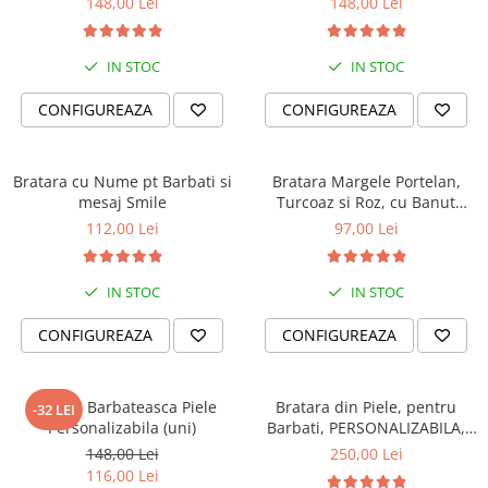
148,00 Lei
148,00 Lei
IN STOC
IN STOC
CONFIGUREAZA
CONFIGUREAZA
Bratara cu Nume pt Barbati si
Bratara Margele Portelan,
mesaj Smile
Turcoaz si Roz, cu Banut
Personalizat
112,00 Lei
97,00 Lei
IN STOC
IN STOC
CONFIGUREAZA
CONFIGUREAZA
Bratara Barbateasca Piele
Bratara din Piele, pentru
-32 LEI
Personalizabila (uni)
Barbati, PERSONALIZABILA,
Slide Force (casual)
148,00 Lei
250,00 Lei
116,00 Lei