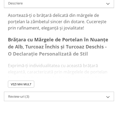
Descriere
Asortează-ți o brățară delicată din mărgele de
porțelan la zâmbetul sincer din dotare. Cucerește
prin rafinament, eleganță și jovialitate!
Brățara cu Mărgele de Portelan în Nuanțe
de Alb, Turcoaz Închis și Turcoaz Deschis -
O Declarație Personalizată de Stil
Exprimă-ți individualitatea cu această brățară
elegantă, caracterizată prin mărgelele de portelan
în culorile alb, turcoaz închis și turcoaz deschis
.
Este un accesoriu de o eleganță simplă, dar cu o
VEZI MAI MULT
notă de personalitate puternică datorită
Review-uri
(3)
posibilității de a personaliza bănuțul cu un mesaj
unic.
Fiecare mărgeluță de portelan aduce cu ea un ton