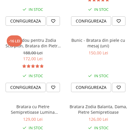
IN STOC
IN STOC
CONFIGUREAZA
CONFIGUREAZA
Set Cadou pentru Zodia
Bunic - Bratara din piele cu
-16 LEI
Scorpion, Bratara din Pietre
mesaj (uni)
Semipretioase si Lumanare
188,00 Lei
150,00 Lei
Parfumata
172,00 Lei
IN STOC
IN STOC
CONFIGUREAZA
CONFIGUREAZA
Bratara cu Pietre
Bratara Zodia Balanta, Dama,
Semipretioase Lumina
Pietre Semipretioase
Sufletului
129,00 Lei
126,00 Lei
IN STOC
IN STOC