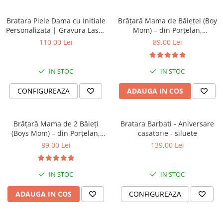
Bratara Piele Dama cu Initiale
Brățară Mama de Băiețel (Boy
Personalizata | Gravura Laser
Mom) – din Porțelan,
Mesaj “Cu tine oriunde in
Personalizată cu Nume
110,00 Lei
89,00 Lei
lume” | Bratara cu Mesaj
Cadou Pentru Ea | Dichis
IN STOC
IN STOC
CONFIGUREAZA
ADAUGA IN COS
Brățară Mama de 2 Băieți
Bratara Barbati - Aniversare
(Boys Mom) – din Porțelan,
casatorie - siluete
Personalizată cu Nume
89,00 Lei
139,00 Lei
IN STOC
IN STOC
ADAUGA IN COS
CONFIGUREAZA