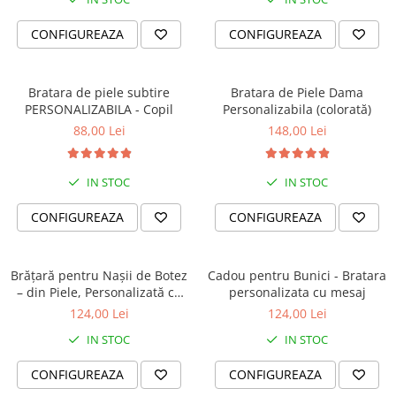
CONFIGUREAZA
CONFIGUREAZA
Bratara de piele subtire
Bratara de Piele Dama
PERSONALIZABILA - Copil
Personalizabila (colorată)
88,00 Lei
148,00 Lei
IN STOC
IN STOC
CONFIGUREAZA
CONFIGUREAZA
Brățară pentru Nașii de Botez
Cadou pentru Bunici - Bratara
– din Piele, Personalizată cu
personalizata cu mesaj
Mesaj
124,00 Lei
124,00 Lei
IN STOC
IN STOC
CONFIGUREAZA
CONFIGUREAZA