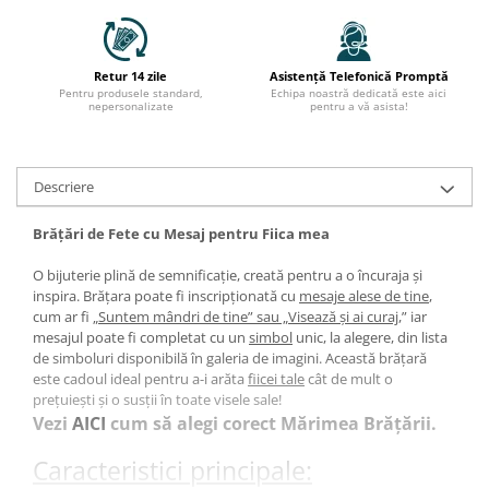
Retur 14 zile
Asistență Telefonică Promptă
Pentru produsele standard,
Echipa noastră dedicată este aici
nepersonalizate
pentru a vă asista!
Descriere
Brățări de Fete cu Mesaj pentru Fiica mea
O bijuterie plină de semnificație, creată pentru a o încuraja și
inspira. Brățara poate fi inscripționată cu
mesaje alese de tine
,
cum ar fi „
Suntem mândri de tine” sau „Visează și ai curaj
,” iar
mesajul poate fi completat cu un
simbol
unic, la alegere, din lista
de simboluri disponibilă în galeria de imagini. Această brățară
este cadoul ideal pentru a-i arăta
fiicei tale
cât de mult o
prețuiești și o susții în toate visele sale!
Vezi
AICI
cum să alegi corect Mărimea Brățării.
Caracteristici principale: