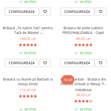
IN STOC
IN STOC
CONFIGUREAZA
CONFIGUREAZA
Brățară „Te Iubim Tati” pentru
Bratara de piele subtire
Tată de Băiețel –
PERSONALIZABILA - Copil
Personalizată, Din Piele
148,00 Lei
88,00 Lei
IN STOC
IN STOC
CONFIGUREAZA
CONFIGUREAZA
Bratara cu Nume pt Barbati si
Cadou Barbati - Bratara din
-12 LEI
mesaj Smile
Piele cu Initiale si Mesaj 'Te
Iubesc'
112,00 Lei
110,00 Lei
98,00 Lei
IN STOC
IN STOC