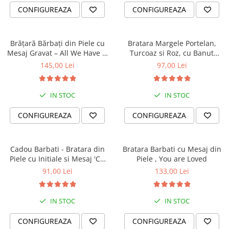
CONFIGUREAZA
CONFIGUREAZA
Brățară Bărbați din Piele cu
Bratara Margele Portelan,
Mesaj Gravat – All We Have Is
Turcoaz si Roz, cu Banut
Now
Personalizat
145,00 Lei
97,00 Lei
IN STOC
IN STOC
CONFIGUREAZA
CONFIGUREAZA
Cadou Barbati - Bratara din
Bratara Barbati cu Mesaj din
Piele cu Initiale si Mesaj 'Cu
Piele , You are Loved
Tine Oriunde în Lume'
91,00 Lei
133,00 Lei
IN STOC
IN STOC
CONFIGUREAZA
CONFIGUREAZA