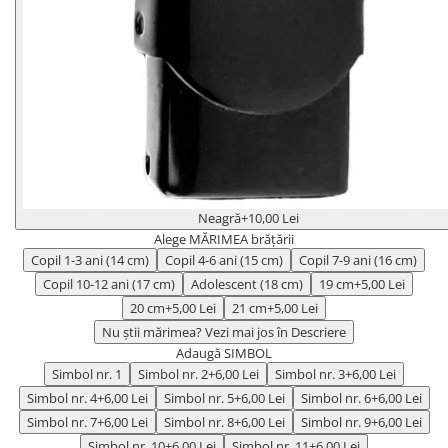
Neagră
+10,00 Lei
Alege MĂRIMEA brățării
Copil 1-3 ani (14 cm)
Copil 4-6 ani (15 cm)
Copil 7-9 ani (16 cm)
Copil 10-12 ani (17 cm)
Adolescent (18 cm)
19 cm
+5,00 Lei
20 cm
+5,00 Lei
21 cm
+5,00 Lei
Nu știi mărimea? Vezi mai jos în Descriere
Adaugă SIMBOL
Simbol nr. 1
Simbol nr. 2
+6,00 Lei
Simbol nr. 3
+6,00 Lei
Simbol nr. 4
+6,00 Lei
Simbol nr. 5
+6,00 Lei
Simbol nr. 6
+6,00 Lei
Simbol nr. 7
+6,00 Lei
Simbol nr. 8
+6,00 Lei
Simbol nr. 9
+6,00 Lei
Simbol nr. 10
+6,00 Lei
Simbol nr. 11
+6,00 Lei