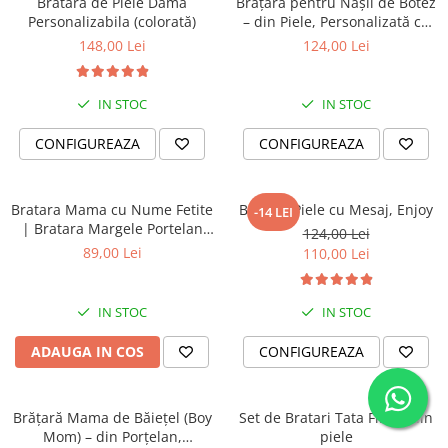
Bratara de Piele Dama
Brățară pentru Nașii de Botez
Personalizabila (colorată)
– din Piele, Personalizată cu
Mesaj
148,00 Lei
124,00 Lei
IN STOC
IN STOC
CONFIGUREAZA
CONFIGUREAZA
Bratara Mama cu Nume Fetite
Bratara Piele cu Mesaj, Enjoy
-14 LEI
| Bratara Margele Portelan
124,00 Lei
Turcoaz Roz Personalizata |
89,00 Lei
110,00 Lei
Cadou Mama Copii | Dichis
IN STOC
IN STOC
ADAUGA IN COS
CONFIGUREAZA
Brățară Mama de Băiețel (Boy
Set de Bratari Tata Fiica - din
Mom) – din Porțelan,
piele