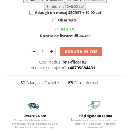
Simbol nr. 12
+6,00 Lei
Adaugă un mesaj SECRET + 10,00 Lei
Observații
IN STOC
Durata de livrare:
🚚 𝟐𝟒/𝟒𝟖𝐡
ADAUGA IN COS
Cod Produs:
bns-fiica102
Ai nevoie de ajutor?
+40735684431
Adauga la Favorite
Cere informatii
Livrare 24/48h
Plăți sigure cu cardul
Comenzile plasate la noi sunt
Încrederea și securitatea dvs. sunt
procesate rapid, asigurându-vă o
prioritățile noastre în fiecare
livrare în cel mai scurt timp!
tranzacție!