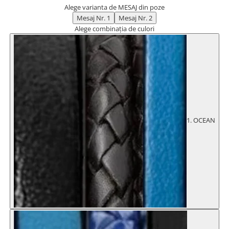
TIPURI
Alege varianta de MESAJ din poze
Bratari din Piele
Mesaj Nr. 1
Mesaj Nr. 2
Alege combinația de culori
Bratari din Margele de Portelan
Bratari din Pietre Semipretioase
Bratari Zodii cu Dichis
Semipretioase
Bratari pentru Aromaterapie
Bratari cu Perle Naturale
1. OCEAN