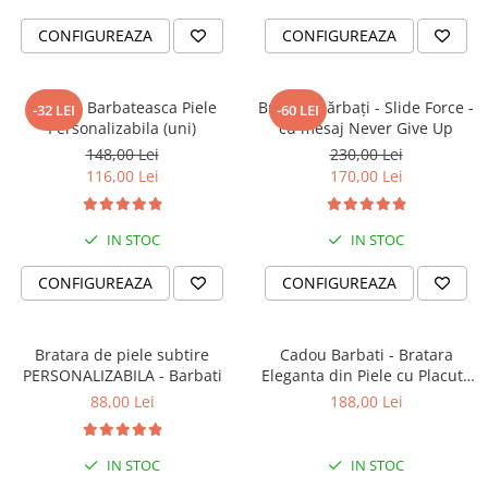
CONFIGUREAZA
CONFIGUREAZA
Bratara Barbateasca Piele
Brățară bărbați - Slide Force -
-32 LEI
-60 LEI
Personalizabila (uni)
cu mesaj Never Give Up
148,00 Lei
230,00 Lei
116,00 Lei
170,00 Lei
IN STOC
IN STOC
CONFIGUREAZA
CONFIGUREAZA
Bratara de piele subtire
Cadou Barbati - Bratara
PERSONALIZABILA - Barbati
Eleganta din Piele cu Placuta
din Argint Personalizabila
88,00 Lei
188,00 Lei
IN STOC
IN STOC