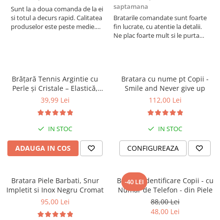
saptamana
s
Sunt la a doua comanda de la ei
si totul a decurs rapid. Calitatea
Bratarile comandate sunt foarte
V
produselor este peste medie.
fin lucrate, cu atentie la detalii.
e
Recomand!
Ne plac foarte mult si le purtam
Scoți banda de piele și tai din ea, apoi prinde brățara înapoi
tot timpul.
exact cum a fost înainte.
Brățară Tennis Argintie cu
Bratara cu nume pt Copii -
Perle și Cristale – Elastică,
Smile and Never give up
Damă, Cadou
39,99 Lei
112,00 Lei
Personalizare:
IN STOC
IN STOC
Poți personaliza culorile și dimensiunile brățării pentru a se
ADAUGA IN COS
CONFIGUREAZA
potrivi perfect cu stilul tău.
Brățara vine ambalată într-o cutie
elegantă de cadou
, pregătită să fie oferită unei persoane
speciale.
Bratara Piele Barbati, Snur
Bratara identificare Copii - cu
-40 LEI
________________
Impletit si Inox Negru Cromat
Numar de Telefon - din Piele
Garanție și servicii:
95,00 Lei
88,00 Lei
Ne mândrim cu durabilitatea și calitatea produselor noastre, rezultate din peste 8 ani de
48,00 Lei