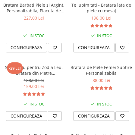
Bratara Barbati Piele si Argint,
Te iubim tati - Bratara lata de
Personalizabila, Placuta de
piele cu mesaj
Argint 925 Gravata
227,00 Lei
198,00 Lei
IN STOC
IN STOC
CONFIGUREAZA
CONFIGUREAZA
Set Cadou pentru Zodia Leu,
Bratara de Piele Femei Subtire
-29 LEI
Bratara din Pietre
Personalizabila
Semipretioase si Lumanare
188,00 Lei
88,00 Lei
Parfumata
159,00 Lei
IN STOC
IN STOC
CONFIGUREAZA
CONFIGUREAZA