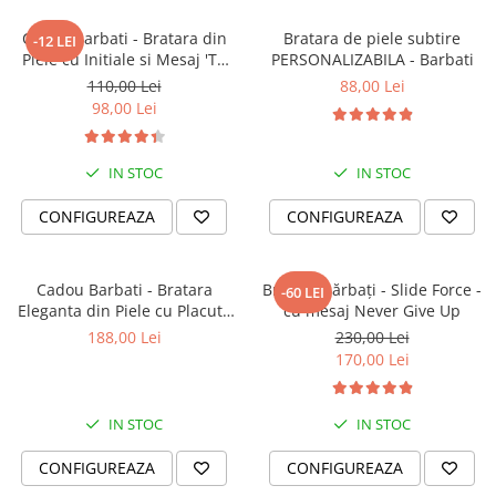
circumstanțe.
Alege o brățară care să îți amintească de forța și iubirea din
Cadou Barbati - Bratara din
Bratara de piele subtire
-12 LEI
viața ta, fie că o porți tu sau o oferi cadou.
Piele cu Initiale si Mesaj 'Te
PERSONALIZABILA - Barbati
Iubesc'
110,00 Lei
88,00 Lei
98,00 Lei
IN STOC
IN STOC
CONFIGUREAZA
CONFIGUREAZA
Cadou Barbati - Bratara
Brățară bărbați - Slide Force -
-60 LEI
Eleganta din Piele cu Placuta
cu mesaj Never Give Up
din Argint Personalizabila
188,00 Lei
230,00 Lei
170,00 Lei
IN STOC
IN STOC
CONFIGUREAZA
CONFIGUREAZA