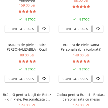
188,00 Lei
88,00 Lei
Parfumata
159,00 Lei
IN STOC
IN STOC
CONFIGUREAZA
CONFIGUREAZA
Bratara de piele subtire
Bratara de Piele Dama
PERSONALIZABILA - Copil
Personalizabila (colorată)
88,00 Lei
148,00 Lei
IN STOC
IN STOC
CONFIGUREAZA
CONFIGUREAZA
Brățară pentru Nașii de Botez
Cadou pentru Bunici - Bratara
– din Piele, Personalizată cu
personalizata cu mesaj
Mesaj
124,00 Lei
124,00 Lei