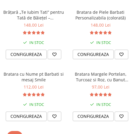
Brățară „Te Iubim Tati” pentru
Bratara de Piele Barbati
Tată de Băiețel –
Personalizabila (colorată)
Personalizată, Din Piele
148,00 Lei
148,00 Lei
IN STOC
IN STOC
CONFIGUREAZA
CONFIGUREAZA
Bratara cu Nume pt Barbati si
Bratara Margele Portelan,
mesaj Smile
Turcoaz si Roz, cu Banut
Personalizat
112,00 Lei
97,00 Lei
IN STOC
IN STOC
CONFIGUREAZA
CONFIGUREAZA