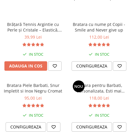
201:
tot timpul.
Strălucire remarcabilă
: Adaugă un accent elegant brățării și
atrage privirile.
Durabilitate zilnică
: Rezistentă la uzură, brățara își menține
Brățară Tennis Argintie cu
Bratara cu nume pt Copii -
aspectul impecabil în timp.
Perle și Cristale – Elastică,
Smile and Never give up
Întreținere ușoară
: Ușor de curățat, păstrându-și strălucirea
Damă, Cadou
39,99 Lei
112,00 Lei
de-a lungul anilor.
Calitate de durată
: Construită pentru a te însoți în
momentele frumoase de-a lungul anilor.
IN STOC
IN STOC
Utilizare
:
ADAUGA IN COS
CONFIGUREAZA
Brățara este flexibilă datorită sistemului de prindere cu clăpițe,
permițând ajustarea lungimii
după preferințe.
Bratara Piele Barbati, Snur
Bratara pentru Barbati,
NOU
Impletit si Inox Negru Cromat
Personalizata, Esti mai
Pentru a micșora brățara:
puternic si mai iubit
deschide clăpițele cu un instrument metalic ascuțit
95,00 Lei
118,00 Lei
IN STOC
IN STOC
CONFIGUREAZA
CONFIGUREAZA