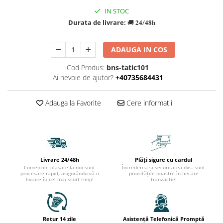
IN STOC
Durata de livrare:
🚚 𝟐𝟒/𝟒𝟖𝐡
ADAUGA IN COS
Cod Produs:
bns-tatic101
Ai nevoie de ajutor?
+40735684431
Adauga la Favorite
Cere informatii
Livrare 24/48h
Plăți sigure cu cardul
Comenzile plasate la noi sunt
Încrederea și securitatea dvs. sunt
procesate rapid, asigurându-vă o
prioritățile noastre în fiecare
livrare în cel mai scurt timp!
tranzacție!
Retur 14 zile
Asistență Telefonică Promptă