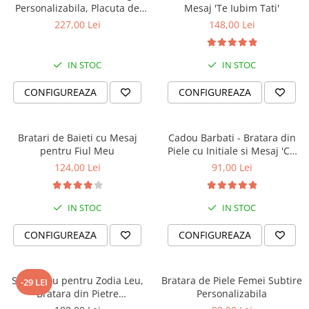
Personalizabila, Placuta de
Mesaj 'Te Iubim Tati'
Argint 925 Gravata
227,00 Lei
148,00 Lei
IN STOC
IN STOC
CONFIGUREAZA
CONFIGUREAZA
Bratari de Baieti cu Mesaj
Cadou Barbati - Bratara din
pentru Fiul Meu
Piele cu Initiale si Mesaj 'Cu
Tine Oriunde în Lume'
124,00 Lei
91,00 Lei
IN STOC
IN STOC
CONFIGUREAZA
CONFIGUREAZA
Set Cadou pentru Zodia Leu,
Bratara de Piele Femei Subtire
-29 LEI
Bratara din Pietre
Personalizabila
Semipretioase si Lumanare