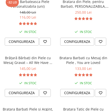
Bratara Barbateasca Piele
Bratara din Piele, pentru
-32 LEI
Personalizabila (uni)
Barbati, PERSONALIZABILA,
Slide Force (casual)
148,00 Lei
250,00 Lei
116,00 Lei
IN STOC
IN STOC
CONFIGUREAZA
CONFIGUREAZA
Brățară Bărbați din Piele cu
Bratara Barbati cu Mesaj din
Mesaj Gravat – All We Have Is
Piele , You are Loved
Now
145,00 Lei
133,00 Lei
IN STOC
IN STOC
CONFIGUREAZA
CONFIGUREAZA
Bratara Barbati Piele si Argint,
Bratara Tatic de Piele cu