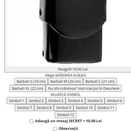
Neagră
+10,00 Lei
Alege MĂRIMEA brățării
Barbati S (19 cm)
Barbati M (20 cm)
Barbati L (21 cm)
Barbati XL (22 cm)
Nu știi mărimea? Vezi mai jos în Descriere
Modifică SIMBOL
Simbol 1
Simbol 2
Simbol 3
Simbol 4
Simbol 5
Simbol 6
Simbol 7
Simbol 8
Simbol 9
Simbol 10
Simbol 11
Simbol 12
Adaugă un mesaj SECRET + 10,00 Lei
Observații