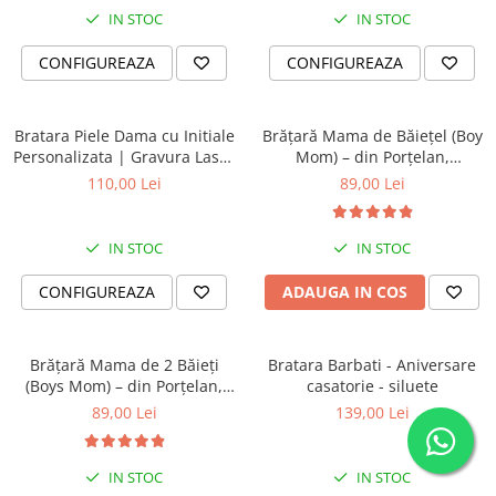
IN STOC
IN STOC
CONFIGUREAZA
CONFIGUREAZA
Bratara Piele Dama cu Initiale
Brățară Mama de Băiețel (Boy
Personalizata | Gravura Laser
Mom) – din Porțelan,
Mesaj “Cu tine oriunde in
Personalizată cu Nume
110,00 Lei
89,00 Lei
lume” | Bratara cu Mesaj
Cadou Pentru Ea | Dichis
IN STOC
IN STOC
CONFIGUREAZA
ADAUGA IN COS
Brățară Mama de 2 Băieți
Bratara Barbati - Aniversare
(Boys Mom) – din Porțelan,
casatorie - siluete
Personalizată cu Nume
89,00 Lei
139,00 Lei
IN STOC
IN STOC