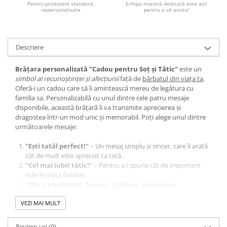
Pentru produsele standard,
Echipa noastră dedicată este aici
nepersonalizate
pentru a vă asista!
Descriere
Brățara personalizată "Cadou pentru Soț și Tătic"
este un
simbol al recunoștinței și afecțiunii
față de
bărbatul din viața ta
.
Oferă-i un cadou care să îi amintească mereu de legătura cu
familia sa. Personalizabilă cu unul dintre cele patru mesaje
disponibile, această brățară îi va transmite aprecierea și
dragostea într-un mod unic și memorabil. Poți alege unul dintre
următoarele mesaje:
"Ești tatăl perfect!"
– Un mesaj simplu și sincer, care îi arată
cât de mult este apreciat ca tată.
"Cel mai iubit tătic!"
– Pentru a-i spune cât de important
este în viața familiei.
"Once a husband, forever a father, always our
superhero"
– Un mesaj puternic, pentru un erou al familiei cu
VEZI MAI MULT
2 copii.
"Super Tati"
– Un mesaj jucăuș, ideal pentru un tată plin de
energie și devotament.
Review-uri
(0)