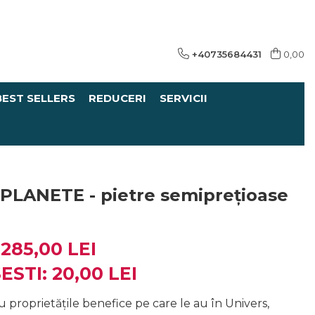
+40735684431
0,00
BEST SELLERS
REDUCERI
SERVICII
i PLANETE - pietre semiprețioase
285,00 LEI
ESTI:
20,00
LEI
proprietățile benefice pe care le au în Univers,