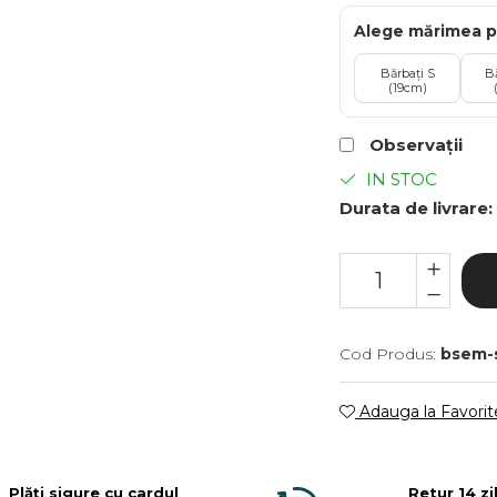
Alege mărimea p
Bărbați S
B
(19cm)
Observații
IN STOC
Durata de livrare:
Cod Produs:
bsem-
Adauga la Favorit
Plăți sigure cu cardul
Retur 14 zi