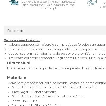
Comenzile plasate la noi sunt procesate
Î
rapid, asigurându-vă o livrare în cel mai
prior
scurt timp!
Descriere
Câteva caracteristici:
Valoare terapeutică – pietrele semiprețioase folosite sunt auten
Culori vii care rezistă în timp – margelele nu sunt vopsite, iar acc
Cadoul suprem – să-i oferi luna de pe cer e o promisiune măreață,
Activează abilitățile creatoare – ești centrul Universului tău și ai
Dimensiuni
Brățările au mărime reglabilă de tip slide pe ață din nylon foarte 
Materiale
Pietre semiprețioase*
cu rol bine definit. Brățara de damă conțin
Piatra Soarelui albastru – reprezintă Universul cu stelele;
Crazy Agat – Planeta Mercur;
Piatra Soarelui Auriu/roșu/maro – planeta Venus;
Piatra lunii – Luna;
Jasp Imperial – Planeta Pământ;