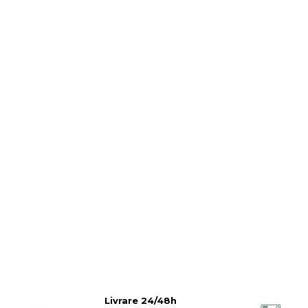
Bratari Baieti
Bratari Fete
Bratari Bff
TIPURI
Bratari din Piele
Bratari din Margele de Portelan
Bratari din Pietre Semipretioase
Bratari Zodii cu Dichis
Semipretioase
Bratari pentru Aromaterapie
Bratari cu Perle Naturale
Livrare 24/48h