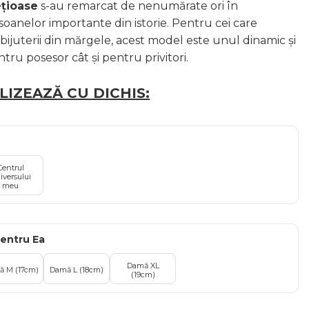
ețioase
s-au remarcat de nenumărate ori în
soanelor importante din istorie. Pentru cei care
bijuterii din mărgele, acest model este unul dinamic și
ntru posesor cât și pentru privitori.
IZEAZĂ CU DICHIS:
Centrul
iversului
meu
entru Ea
Damă XL
 M (17cm)
Damă L (18cm)
(19cm)