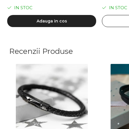
IN STOC
IN STOC
Adauga in cos
Recenzii Produse