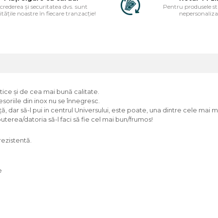
ncrederea și securitatea dvs. sunt
Pentru produsele s
itățile noastre în fiecare tranzacție!
nepersonaliza
tice și de cea mai bună calitate.
esoriile din inox nu se înnegresc.
 dar să-l pui in centrul Universului, este poate, una dintre cele mai m
 puterea/datoria să-l faci să fie cel mai bun/frumos!
rezistentă.
e