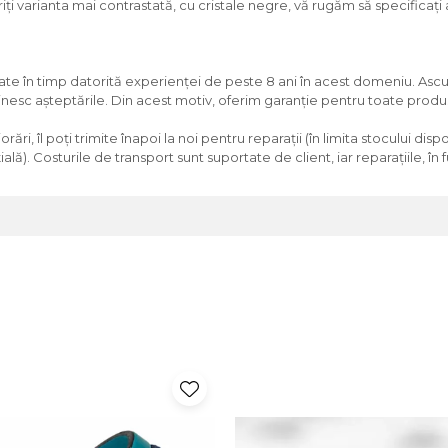
ți varianta mai contrastată, cu cristale negre, vă rugăm să specificați 
tate în timp datorită experienței de peste 8 ani în acest domeniu. As
inesc așteptările. Din acest motiv, oferim garanție pentru toate produ
ri, îl poți trimite înapoi la noi pentru reparații (în limita stocului dis
ă). Costurile de transport sunt suportate de client, iar reparațiile, în