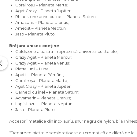
Coral roșu – Planeta Marte;
Agat Crazy – Planeta Jupiter;
Rhinestone auriu cu inel – Planeta Saturn;
Amazonit – Planeta Uranus;
Ametist – Planeta Neptun;
Jasp – Planeta Pluto;
Brățara unisex conține
Goldstone albastru – reprezintă Universul cu stelele;
Crazy Agat – Planeta Mercur;
Crazy Agat – Planeta Venus;
Piatra lunii – Luna;
Apatit – Planeta Pământ;
Coral roșu – Planeta Marte;
Agat Crazy – Planeta Jupiter;
Carneol cu inel – Planeta Saturn;
Acvamarin – Planeta Uranus;
Lapis Lazuli – Planeta Neptun;
Jasp – Planeta Pluto;
Accesorii metalice din inox auriu, șnur negru de nylon, bilă rhines
*Deoarece pietrele semiprețioase au cromatică ce diferă de la una 