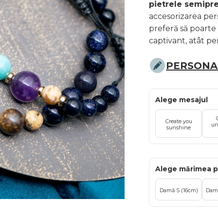
pietrele semipr
accesorizarea per
preferă să poarte 
captivant, atât pe
PERSONAL
Alege mesajul
Create you
un
sunshine
Alege mărimea p
Damă S (16cm)
Damă