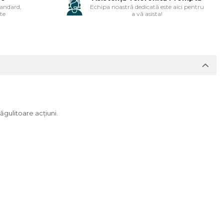
tandard,
Echipa noastră dedicată este aici pentru
te
a vă asista!
ăgulitoare acțiuni.