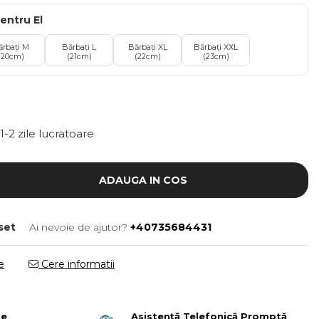
entru El
ărbați M
Bărbați L
Bărbați XL
Bărbați XXL
(20cm)
(21cm)
(22cm)
(23cm)
1-2 zile lucratoare
ADAUGA IN COS
set
Ai nevoie de ajutor?
+40735684431
e
Cere informatii
le
Asistență Telefonică Promptă