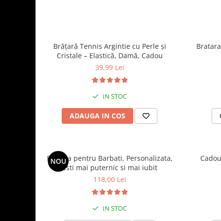
Brățară Tennis Argintie cu Perle și
Bratara
Cristale – Elastică, Damă, Cadou
39,99 Lei
IN STOC
ADAUGA IN COS
Bratara pentru Barbati, Personalizata,
Cadou 
NOU
Esti mai puternic si mai iubit
118,00 Lei
IN STOC