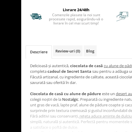
TIPURI
Livrare 24/48h
Bratari din Piele
Comenzile plasate la noi sunt
Bratari din Margele de Portelan
procesate rapid, asigurându-vă o
livrare în cel mai scurt timp!
Bratari din Pietre Semipretioase
Bratari Zodii cu Dichis
Semipretioase
Bratari pentru Aromaterapie
Review-uri
(0)
Blog
Descriere
Bratari cu Perle Naturale
Delicioasă și autentică,
ciocolata de casă
cu alune de păd
completa
cadoul de Secret Santa
sau pentru a adăuga u
Făcută artizanal, cu ingrediente de calitate, această ciocola
savurată sau oferită în dar.
Ciocolata de casă cu alune de pădure
este un
desert au
colegii noștri de la
Nostalgic
. Preparată cu ingrediente natu
unt gras de vacă, lapte praf, alune de pădure coapte și cac
surprinde prin textura cremoasă și gustul inconfundabil d
Fără aditivi sau conservanți,
rețeta aduce aminte de dulciuri
simplă, naturală și autentică. Perfectă pentru momentele 
a satisface o poftă de dulce.