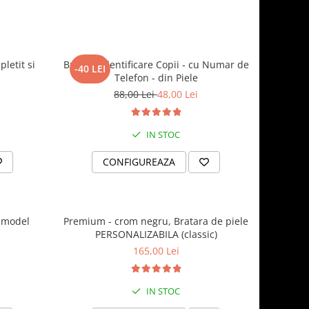
letit si
Bratara identificare Copii - cu Numar de
-40 LEI
Telefon - din Piele
88,00 Lei
48,00 Lei
IN STOC
CONFIGUREAZA
 model
Premium - crom negru, Bratara de piele
PERSONALIZABILA (classic)
165,00 Lei
IN STOC