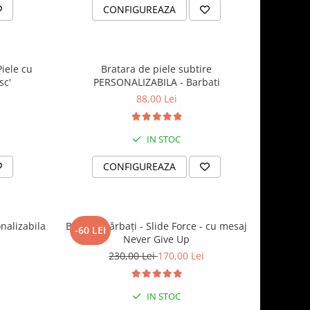
CONFIGUREAZA
iele cu
Bratara de piele subtire
sc'
PERSONALIZABILA - Barbati
88,00 Lei
IN STOC
CONFIGUREAZA
nalizabila
Brățară bărbați - Slide Force - cu mesaj
-60 LEI
Never Give Up
230,00 Lei
170,00 Lei
IN STOC