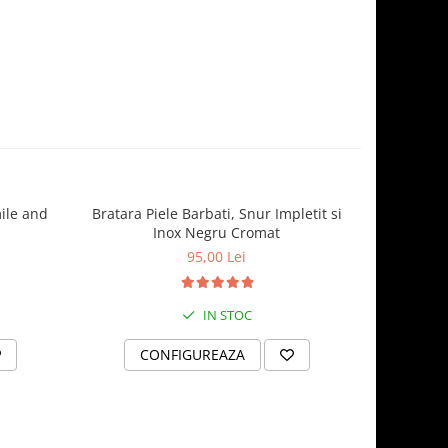
ile and
Bratara Piele Barbati, Snur Impletit si
Breloc d
Inox Negru Cromat
95,00 Lei
IN STOC
CONFIGUREAZA
AD