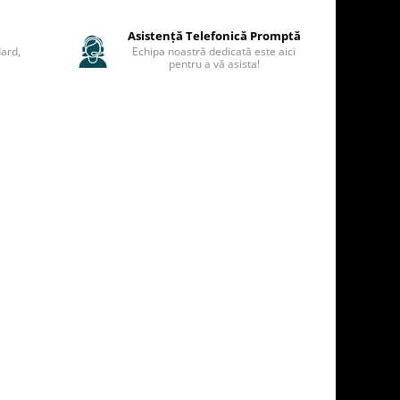
Asistență Telefonică Promptă
ard,
Echipa noastră dedicată este aici
pentru a vă asista!