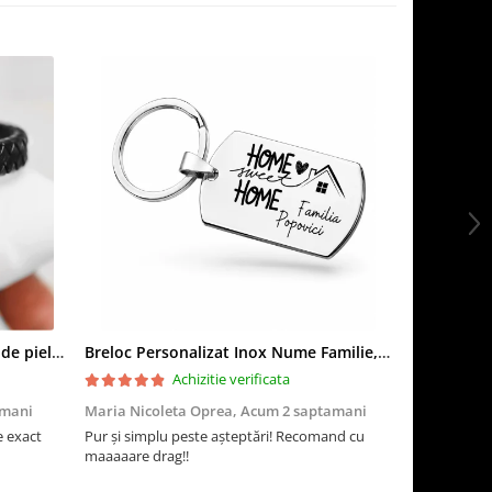
Premium - crom negru, Bratara de piele PERSONALIZABILA (classic)
Breloc Personalizat Inox Nume Familie, Gravură 'Home Sweet Home', Cadou Casă Nouă
Achizitie verificata
amani
Maria Nicoleta Oprea,
Acum 2 saptamani
Larisa,
Acum
 exact
Pur și simplu peste așteptări! Recomand cu
Super calitati
maaaaare drag!!
de ea!