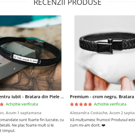
RECENZII PRODUSE
Cadou pentru Iubit - Bratara din Piele si Argint - mesaj Cu tine
Achizitie verificata
Achizitie verificata
an,
Acum 1 saptamana
Alexandra Costache,
Acum 2 sapt
comandate sunt foarte fin lucrate, cu
Vă mulțumesc frumos! Produsul este
detalii. Ne plac foarte mult si le
cum mi-am dorit. ❤️
t timpul.