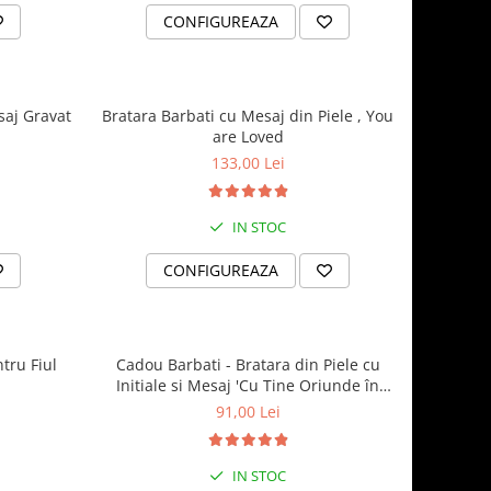
CONFIGUREAZA
saj Gravat
Bratara Barbati cu Mesaj din Piele , You
are Loved
133,00 Lei
IN STOC
CONFIGUREAZA
tru Fiul
Cadou Barbati - Bratara din Piele cu
Initiale si Mesaj 'Cu Tine Oriunde în
Lume'
91,00 Lei
IN STOC