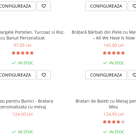
CONFIGUREAZA
CONFIGUREAZA
argele Portelan, Turcoaz si Roz,
Brățară Bărbați din Piele cu Me
cu Banut Personalizat
– All We Have Is Now
97,00 Lei
145,00 Lei
IN STOC
IN STOC
CONFIGUREAZA
CONFIGUREAZA
ou pentru Bunici - Bratara
Bratari de Baieti cu Mesaj pen
personalizata cu mesaj
Meu
124,00 Lei
124,00 Lei
IN STOC
IN STOC