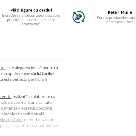
Plăți sigure cu cardul
Retur 14 zile
Încrederea și securitatea dvs. sunt
Pentru produsele stand
prioritățile noastre în fiecare
nepersonalizate
tranzacție!
ure
este alegerea ideală pentru a
n strop de
magie
sărbătorilor
.
tă este perfectă pentru a fi
tentic
, realizat în colaborare cu
rale de cea mai bună calitate –
ao intensă – această ciocolată
e
ciocolată tradițională
.
le copilăriei
, oferind o savoare
speciale, cadouri sau doar pentru