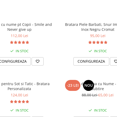
 cu nume pt Copii - Smile and
Bratara Piele Barbati, Snur Imp
Never give up
Inox Negru Cromat
112,00 Lei
95,00 Lei
IN STOC
IN STOC
CONFIGUREAZA
CONFIGUREAZA
pentru Sot si Tatic - Bratara
Bratara de Dama cu Nume -
-23 LEI
NOU
Personalizata
subtire
124,00 Lei
88,00 Lei
65,00 Lei
IN STOC
IN STOC