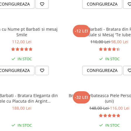
CONFIGUREAZA
CONFIGUREAZA
a cu Nume pt Barbati si mesaj
Cadou Barbati - Bratara din P
-12 LEI
Smile
Initiale si Mesaj 'Te Iube
112,00 Lei
110,00 Lei
98,00 Lei
IN STOC
IN STOC
CONFIGUREAZA
CONFIGUREAZA
arbati - Bratara Eleganta din
Bratara Barbateasca Piele Perso
-32 LEI
ele cu Placuta din Argint
(uni)
Personalizabila
188,00 Lei
148,00 Lei
116,00 Lei
IN STOC
IN STOC