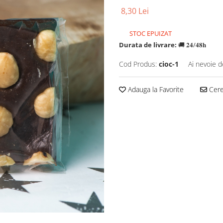
8,30 Lei
STOC EPUIZAT
Durata de livrare:
🚚 𝟐𝟒/𝟒𝟖𝐡
Cod Produs:
cioc-1
Ai nevoie d
Adauga la Favorite
Cere 