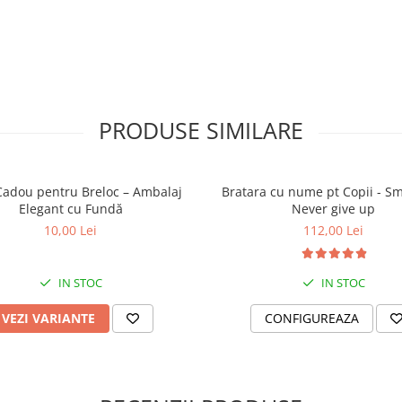
PRODUSE SIMILARE
ment într-o experiență dulce și
Cadou pentru Breloc – Ambalaj
Bratara cu nume pt Copii - Sm
Elegant cu Fundă
Never give up
10,00 Lei
112,00 Lei
IN STOC
IN STOC
VEZI VARIANTE
CONFIGUREAZA