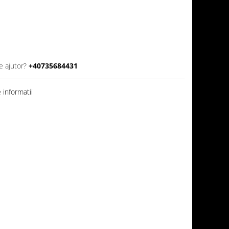
e ajutor?
+40735684431
informatii