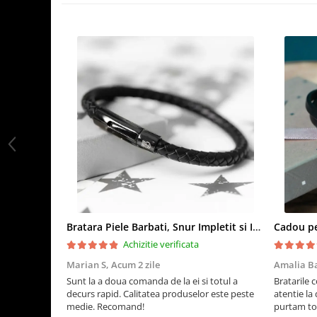
Bratara Piele Barbati, Snur Impletit si Inox Negru Cromat
Achizitie verificata
Marian S,
Acum 2 zile
Amalia B
Sunt la a doua comanda de la ei si totul a
Bratarile 
decurs rapid. Calitatea produselor este peste
atentie la 
medie. Recomand!
purtam to