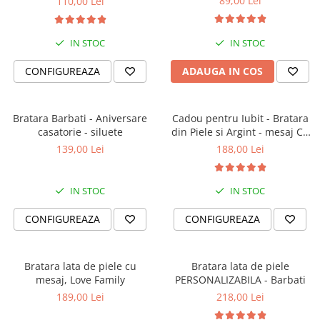
89,00 Lei
110,00 Lei
IN STOC
IN STOC
CONFIGUREAZA
ADAUGA IN COS
Bratara Barbati - Aniversare
Cadou pentru Iubit - Bratara
casatorie - siluete
din Piele si Argint - mesaj Cu
tine
139,00 Lei
188,00 Lei
IN STOC
IN STOC
CONFIGUREAZA
CONFIGUREAZA
Bratara lata de piele cu
Bratara lata de piele
mesaj, Love Family
PERSONALIZABILA - Barbati
189,00 Lei
218,00 Lei