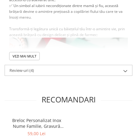
✅
Un simbol al iubirii necondiționate dintre mamă și fiu, această
brățară devine o amintire prețioasă a copilăriei fiului tău care te va
însoți mereu.
Transformă-ți legătura unică cu băiețelul tău într-o amintire vie, prin
această brățară cu design delicat și plină de farmec:
VEZI MAI MULT
Review-uri
(4)
RECOMANDARI
Breloc Personalizat Inox
Dimensiuni
➡️
Nume Familie, Gravură
◾
Cea mai inovativă caracteristică a brățării este
mărimea sa
'Home Sweet Home', Cadou
59,00 Lei
reglabilă
. Un
mecanism slide
inovator asigură o
potrivire perfectă