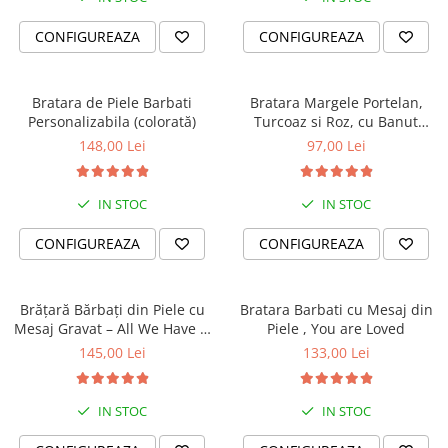
CONFIGUREAZA
CONFIGUREAZA
Bratara de Piele Barbati
Bratara Margele Portelan,
Personalizabila (colorată)
Turcoaz si Roz, cu Banut
Personalizat
148,00 Lei
97,00 Lei
IN STOC
IN STOC
CONFIGUREAZA
CONFIGUREAZA
Brățară Bărbați din Piele cu
Bratara Barbati cu Mesaj din
Mesaj Gravat – All We Have Is
Piele , You are Loved
Now
145,00 Lei
133,00 Lei
IN STOC
IN STOC