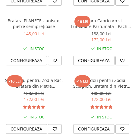
CONFIGUREAZA
CONFIGUREAZA
Bratara PLANETE - unisex,
Bratara Capricorn si
-16 LEI
pietre semiprețioase
Lumanare Parfumata - Pachet
Cadou Zodie
145,00 Lei
188,00 Lei
172,00 Lei
IN STOC
IN STOC
CONFIGUREAZA
CONFIGUREAZA
Set Cadou pentru Zodia Rac,
Set Cadou pentru Zodia
-16 LEI
-16 LEI
Bratara din Pietre
Scorpion, Bratara din Pietre
Semipretioase si Lumanare
Semipretioase si Lumanare
188,00 Lei
188,00 Lei
Parfumata
Parfumata
172,00 Lei
172,00 Lei
IN STOC
IN STOC
CONFIGUREAZA
CONFIGUREAZA