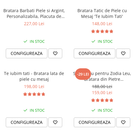
Bratara Barbati Piele si Argint,
Bratara Tatic de Piele cu
Personalizabila, Placuta de
Mesaj 'Te Iubim Tati'
Argint 925 Gravata
227,00 Lei
148,00 Lei
IN STOC
IN STOC
CONFIGUREAZA
CONFIGUREAZA
Te iubim tati - Bratara lata de
Set Cadou pentru Zodia Leu,
-29 LEI
piele cu mesaj
Bratara din Pietre
Semipretioase si Lumanare
198,00 Lei
188,00 Lei
Parfumata
159,00 Lei
IN STOC
IN STOC
CONFIGUREAZA
CONFIGUREAZA