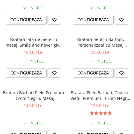
IN STOC
IN STOC
CONFIGUREAZA
CONFIGUREAZA
Bratara lata de piele cu
Bratara pentru Barbati,
mesaj, Smile and never give
Personalizata cu Mesaj
up
Călător, Slide Force
168,00 Lei
230,00 Lei
IN STOC
IN STOC
CONFIGUREAZA
CONFIGUREAZA
Bratara Barbati Piele Premium
Bratara Piele Barbati, Copacul
- Crom Negru, Mesaj
Vietii, Premium - Crom Negru,
Unexpected (classic)
(classic)
145,00 Lei
123,00 Lei
IN STOC
IN STOC