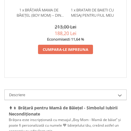
1 x BRĂȚARĂ MAMA DE
1 x BRATARI DE BAIETI CU
BĂIEȚEL (BOY MOM) – DIN
MESAJ PENTRU FIUL MEU
PORȚELAN, PERSONALIZATĂ
CU NUME
213,00 Lei
188,20 Lei
Economisesti 11,64 %
CUMPARA-LE IMPREUNA
Descriere
👩‍👦 Brățară pentru Mamă
de Băiețel
- Simbolul Iubirii
Necondiționate
Brățara este inscripționată cu mesajul „Boy Mom - Mamă de băiat” și
💙
poate fi personalizată cu numele
băiețelului tău, creând astfel un
accesoriu cu adevărat unic.