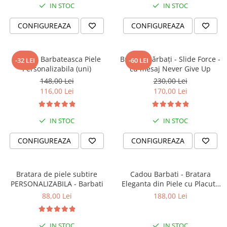
IN STOC
IN STOC
CONFIGUREAZA
CONFIGUREAZA
Bratara Barbateasca Piele
Brățară bărbați - Slide Force -
-32 LEI
-60 LEI
Personalizabila (uni)
cu mesaj Never Give Up
148,00 Lei
230,00 Lei
116,00 Lei
170,00 Lei
IN STOC
IN STOC
CONFIGUREAZA
CONFIGUREAZA
Bratara de piele subtire
Cadou Barbati - Bratara
PERSONALIZABILA - Barbati
Eleganta din Piele cu Placuta
din Argint Personalizabila
88,00 Lei
188,00 Lei
IN STOC
IN STOC