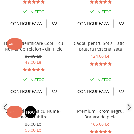
IN STOC
IN STOC
CONFIGUREAZA
CONFIGUREAZA
Bratara identificare Copii - cu
Cadou pentru Sot si Tatic -
-40 LEI
Numar de Telefon - din Piele
Bratara Personalizata
88,00 Lei
124,00 Lei
48,00 Lei
IN STOC
IN STOC
CONFIGUREAZA
CONFIGUREAZA
Bratara de Dama cu Nume -
Premium - crom negru,
-23 LEI
NOU
model subtire
Bratara de piele
PERSONALIZABILA (classic)
88,00 Lei
165,00 Lei
65,00 Lei