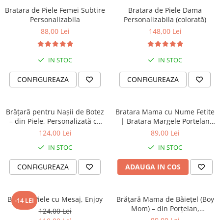
Bratara de Piele Femei Subtire
Bratara de Piele Dama
Personalizabila
Personalizabila (colorată)
88,00 Lei
148,00 Lei
IN STOC
IN STOC
CONFIGUREAZA
CONFIGUREAZA
Brățară pentru Nașii de Botez
Bratara Mama cu Nume Fetite
– din Piele, Personalizată cu
| Bratara Margele Portelan
Mesaj
Turcoaz Roz Personalizata |
124,00 Lei
89,00 Lei
Cadou Mama Copii | Dichis
IN STOC
IN STOC
CONFIGUREAZA
ADAUGA IN COS
Bratara Piele cu Mesaj, Enjoy
Brățară Mama de Băiețel (Boy
-14 LEI
Mom) – din Porțelan,
124,00 Lei
Personalizată cu Nume