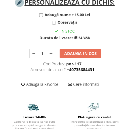
PERSONALIZEAZĂ CU DICHIS:
TIPURI
Bratari din Piele
Adaugă nume + 15,00 Lei
Bratari din Margele de Portelan
Observații
Bratari din Pietre Semipretioase
IN STOC
Bratari Zodii cu Dichis
Durata de livrare:
🚚 𝟐𝟒/𝟒𝟖𝐡
Semipretioase
Bratari pentru Aromaterapie
Bratari cu Perle Naturale
ADAUGA IN COS
Cod Produs:
por-117
Ai nevoie de ajutor?
+40735684431
Adauga la Favorite
Cere informatii
Livrare 24/48h
Plăți sigure cu cardul
Comenzile plasate la noi sunt
Încrederea și securitatea dvs. sunt
procesate rapid, asigurându-vă o
prioritățile noastre în fiecare
livrare în cel mai scurt timp!
tranzacție!