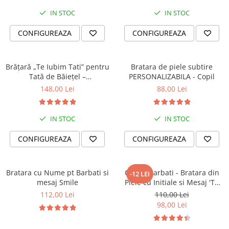
IN STOC
IN STOC
CONFIGUREAZA
CONFIGUREAZA
Brățară „Te Iubim Tati” pentru
Bratara de piele subtire
Tată de Băiețel –
PERSONALIZABILA - Copil
Personalizată, Din Piele
148,00 Lei
88,00 Lei
IN STOC
IN STOC
CONFIGUREAZA
CONFIGUREAZA
Bratara cu Nume pt Barbati si
Cadou Barbati - Bratara din
-12 LEI
mesaj Smile
Piele cu Initiale si Mesaj 'Te
Iubesc'
112,00 Lei
110,00 Lei
98,00 Lei