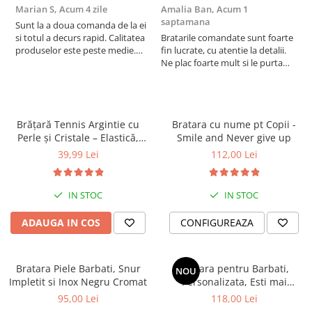
Marian S,
Acum 4 zile
Amalia Ban,
Acum 1
A
saptamana
s
Sunt la a doua comanda de la ei
si totul a decurs rapid. Calitatea
Bratarile comandate sunt foarte
V
produselor este peste medie.
fin lucrate, cu atentie la detalii.
e
Recomand!
Ne plac foarte mult si le purtam
tot timpul.
Brățară Tennis Argintie cu
Bratara cu nume pt Copii -
Perle și Cristale – Elastică,
Smile and Never give up
Damă, Cadou
39,99 Lei
112,00 Lei
IN STOC
IN STOC
ADAUGA IN COS
CONFIGUREAZA
Bratara Piele Barbati, Snur
Bratara pentru Barbati,
NOU
Impletit si Inox Negru Cromat
Personalizata, Esti mai
puternic si mai iubit
95,00 Lei
118,00 Lei