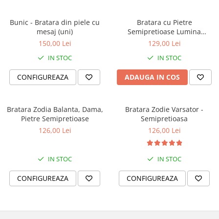
Bunic - Bratara din piele cu
Bratara cu Pietre
mesaj (uni)
Semipretioase Lumina
Sufletului
150,00 Lei
129,00 Lei
IN STOC
IN STOC
CONFIGUREAZA
ADAUGA IN COS
Bratara Zodia Balanta, Dama,
Bratara Zodie Varsator -
Pietre Semipretioase
Semipretioasa
126,00 Lei
126,00 Lei
IN STOC
IN STOC
CONFIGUREAZA
CONFIGUREAZA