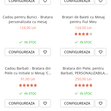
CONFIGUREAZA
CONFIGUREAZA
Cadou pentru Bunici - Bratara
Bratari de Baieti cu Mesaj
personalizata cu mesaj
pentru Fiul Meu
124,00 Lei
124,00 Lei
IN STOC
IN STOC
CONFIGUREAZA
CONFIGUREAZA
Cadou Barbati - Bratara din
Bratara din Piele, pentru
Piele cu Initiale si Mesaj 'Cu
Barbati, PERSONALIZABILA,
Tine Oriunde în Lume'
Slide Force (casual)
91,00 Lei
250,00 Lei
IN STOC
IN STOC
CONFIGUREAZA
CONFIGUREAZA